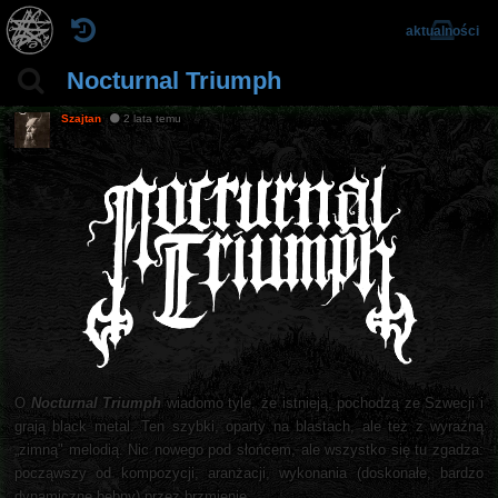
aktualności
Nocturnal Triumph
Szajtan
2 lata temu
O
Nocturnal Triumph
wiadomo tyle, że istnieją, pochodzą ze Szwecji i
grają black metal. Ten szybki, oparty na blastach, ale też z wyraźną
„zimną" melodią. Nic nowego pod słońcem, ale wszystko się tu zgadza:
począwszy od kompozycji, aranżacji, wykonania (doskonałe, bardzo
dynamiczne bębny) przez brzmienie.