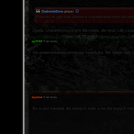
DiabelskiDom
pisze:
Przecież on cały czas śpiewa w charakterystycznym dla siebi
Zgoda, charakterystycznym dla siebie, ale teraz cały cza
pp3088
5 lat temu
Ale powermetalowo-wioskowa melodyjka. Nie dałem rady p
wyziew
5 lat temu
Bo to jest kawałek dla młodych ludzi a nie dla starych m