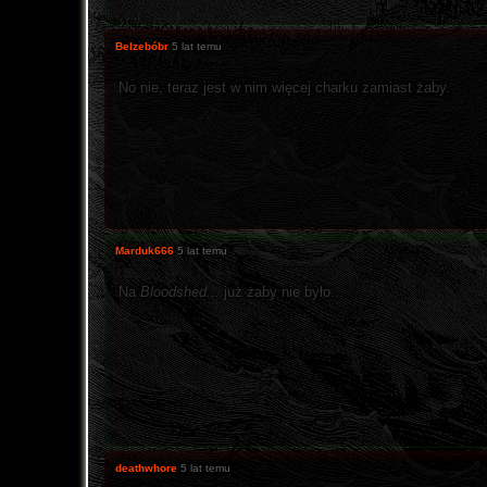
Belzebóbr
5 lat temu
No nie, teraz jest w nim więcej charku zamiast żaby.
Marduk666
5 lat temu
Na
Bloodshed...
już żaby nie było...
deathwhore
5 lat temu