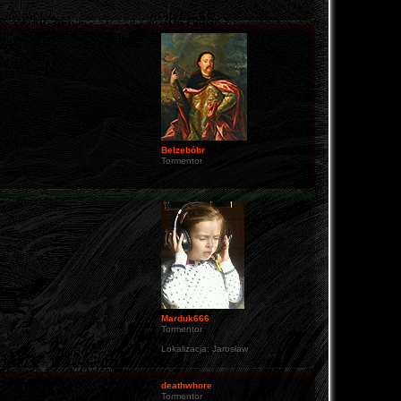
Belzebóbr
Tormentor
Marduk666
Tormentor
Lokalizacja:
Jarosław
deathwhore
Tormentor