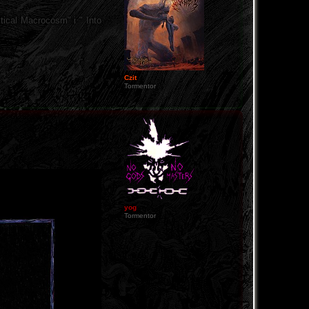
ical Macrocosm" i " Into
Czit
Tormentor
yog
Tormentor