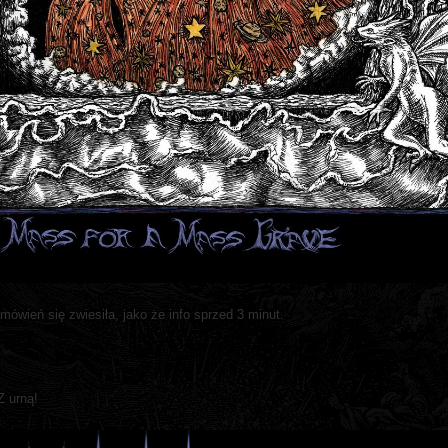
mówień się zwiesiła, jako że info sprzed 3 minut.
Z urną!