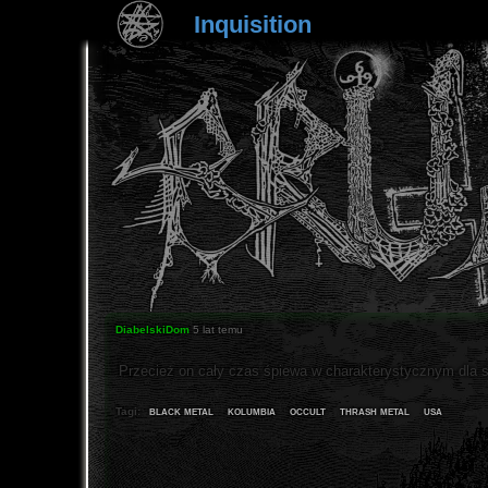
Inquisition
DiabelskiDom
5 lat temu
Przecież on cały czas śpiewa w charakterystycznym dla si
black metal
kolumbia
occult
thrash metal
usa
Tagi: