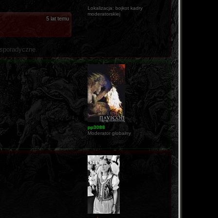
Lokalizacja:
bojkot kadry
moderatorskiej
5 lat temu
 sporadyczne.
pp3088
Moderator globalny