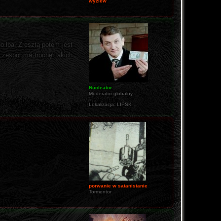
wyziew
 łba. Zresztą potem jest
 zespół ma trochę takich
Nucleator
Moderator globalny
Lokalizacja:
LIPSK
porwanie w satanistanie
Tormentor