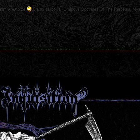
atnim Kreatorze
Słabo, słabo, a "Ominous Doctrines Of The Perpetual Myst