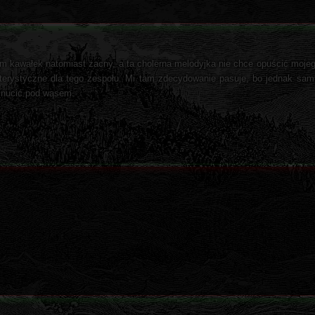
 kawałek natomiast zacny, a ta cholerna melodyjka nie chce opuścić mojego
terystyczne dla tego zespołu. Mi tam zdecydowanie pasuje, bo jednak sam
 nucić pod wąsem.