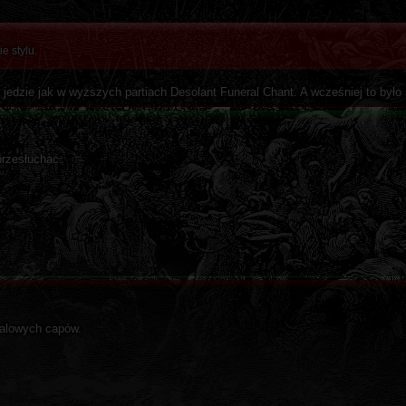
e stylu.
s jedzie jak w wyższych partiach Desolant Funeral Chant. A wcześniej to było
rzesłuchać.
etalowych capów.