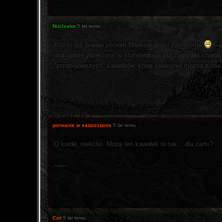
Nucleator
5 lat temu
Klip to już prawie poziom filmików gości z Immortal
Sam
ona ładnie wpleciona w standardowe już zagrywki charak
"przebojowszych" kawałków, które spokojnie można sobie
porwanie w satanistanie
5 lat temu
O kurde, nielicho. Może ten kawałek to tak... dla żartu?
Prawda?
Czit
5 lat temu