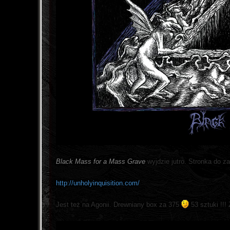
Black Mass for a Mass Grave
wyjdzie jutro. Stronka do za
http://unholyinquisition.com/
Jest też na Agonii. Drewniany box za 375
53 sztuki !!! 