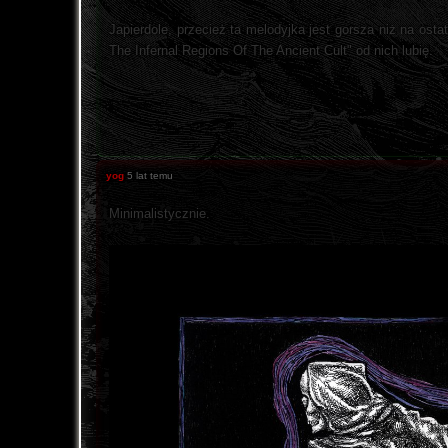
Japierdole, przecież ta melodyjka jest gorsza niż na ost
The Infernal Regions Of The Ancient Cult" od nich lubię.
yog
5 lat temu
Minimalistycznie.