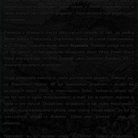
Białorusi. W swojej dyskografii zaliczył trzy demka oraz trzy splity z
innymi niszowymi zespołami, które razem z BM88 znajdowały się w
labelu znanym jako
„Nazi Propaganda”
. Teorii na temat tego projektu jest
co niemiara.
Pierwsza z dziwnych rzeczy dotyczących zespołu to fakt, że według
Winter Solace Productions, Blackmoon Warrior 88 został zreaktywowany
w 2020 roku i rzekomo wydał album
Aryavarta
. Problem polega na tym,
że ten „album” to tak naprawdę skradzione demo White Power Black
Metal brazylijskiego NSBMa znanego jako
Gloriossa Bandeira
NS, z
dodanymi skrajnymi przesterami.
Druga podejrzana kwestia to samo pochodzenie projektu. Twierdzi się,
że Blackmoon Warrior 88 był białoruskim projektem i działał we
wczesnych latach 2000. w miejscowości Żłobin. Jednakże projekt ten
nie był tam w ogóle dystrybuowany, a mało kto w tamtym regionie w
ogóle o nim słyszał. Dodatkowo, działalność w tak małej miejscowości
byłaby raczej zauważalna i głośna, więc można śmiało wątpić, że był to
rzeczywiście projekt z Białorusi. Gdzie więc powstał – tego nie
wiadomo.
Napisałem w tej sprawie maila do Winter Solace Productions.