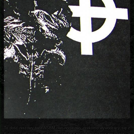
To dość niszowy twór NSBM-owo-noise’owy, rzekomo wywodzący się z