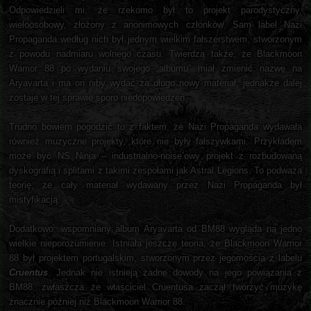
Odpowiedzieli mi, że rzekomo był to projekt parodystyczny,
wieloosobowy, złożony z anonimowych członków. Sam label Nazi
Propaganda według nich był jednym wielkim fałszerstwem, stworzonym
z powodu nadmiaru wolnego czasu. Twierdzą także, że Blackmoon
Warrior 88 po wydaniu swojego „albumu” miał zmienić nazwę na
Aryavarta i ma on niby wydać za długo nowy materiał, jednakże dalej
zostaje w tej sprawie sporo niedopowiedzeń.
Trudno bowiem pogodzić to z faktem, że Nazi Propaganda wydawała
również muzyczne projekty, które nie były fałszywkami. Przykładem
może być NS Ninja – industrialno-noise’owy projekt z rozbudowaną
dyskografią i splitami z takimi zespołami jak Astral Legions. To podważa
teorię, że cały materiał wydawany przez Nazi Propaganda był
mistyfikacją.
Dodatkowo, wspomniany album Aryavarta od BM88 wygląda na jedno
wielkie nieporozumienie. Istniała jeszcze teoria, że Blackmoon Warrior
88 był projektem portugalskim, stworzonym przez jegomościa z labelu
Cruentus
. Jednak nie istnieją żadne dowody na jego powiązania z
BM88, zwłaszcza że właściciel Cruentusa zaczął tworzyć muzykę
znacznie później niż Blackmoon Warrior 88.