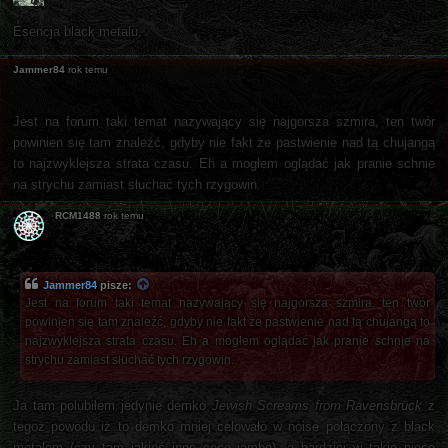
Esencja black metalu.
Jammer84
rok temu
Jest na forum taki temat nazywający się najgorsza szmira, ten twór
powinien się tam znaleźć, gdyby nie fakt że pastwienie nad tą chujangą
to najzwyklejsza strata czasu. Eh a mogłem oglądać jak pranie schnie
na strychu zamiast słuchać tych rzygowin.
RCM1488
rok temu
Jammer84
pisze:
Jest na forum taki temat nazywający się najgorsza szmira, ten twór
powinien się tam znaleźć, gdyby nie fakt że pastwienie nad tą chujangą to
najzwyklejsza strata czasu. Eh a mogłem oglądać jak pranie schnie na
strychu zamiast słuchać tych rzygowin.
Ja tam polubiłem jedynie demko
Jewish Screams from Ravensbrück
z
tegoż powodu iż to demko mniej celowało w noise połączony z black
metalem (czy tam jakieś inne coco jambo), a bardziej w takie nieco