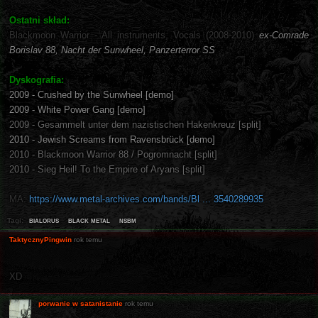
Ostatni skład:
Blackmoon Warrior - All instruments, Vocals (2008-2010)
ex-Comrade
Borislav 88, Nacht der Sunwheel, Panzerterror SS
Dyskografia:
2009 - Crushed by the Sunwheel [demo]
2009 - White Power Gang [demo]
2009 - Gesammelt unter dem nazistischen Hakenkreuz [split]
2010 - Jewish Screams from Ravensbrück [demo]
2010 - Blackmoon Warrior 88 / Pogromnacht [split]
2010 - Sieg Heil! To the Empire of Aryans [split]
MA:
https://www.metal-archives.com/bands/Bl ... 3540289935
bialorus
black metal
nsbm
Tagi:
TaktycznyPingwin
rok temu
XD
porwanie w satanistanie
rok temu