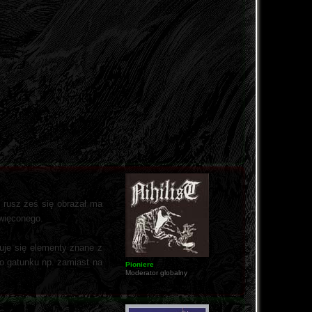
 rusz żeś się obrażał ma
święconego.
tuje się elementy znane z
go gatunku np. zamiast na
Pioniere
Moderator globalny