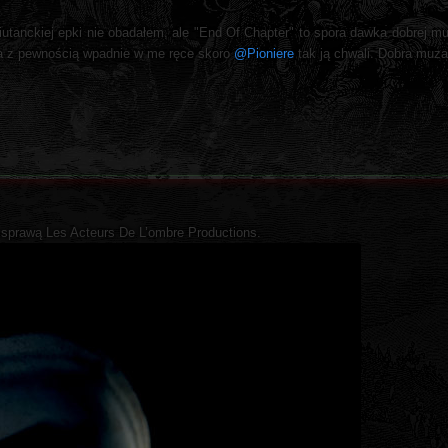
utanckiej epki nie obadałem, ale "End Of Chapter" to spora dawka dobrej muz
ka z pewnością wpadnie w me ręce skoro
@Pioniere
tak ją chwali. Dobra muz
a sprawą Les Acteurs De L’ombre Productions.