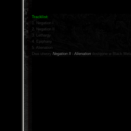
Tracklist:
1. Negation I
2. Negation II
3. Lethargy
4. Epiphany
5. Alienation
Dwa utwory
Negation II
i
Alienation
dostępne w Black Meta