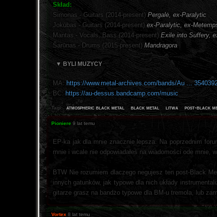
Skład:
Simonas - Guitars (2014-present)
Pergalė, ex-Paralytic
Jokūbas - Guitars (2014-present)
ex-Paralytic, ex-Metem
Mantas - Vocals, Bass (2014-present)
Exile into Suffery, 
Šarūnas - Drums (2015-present)
Mandragora
▼ BYLI MUZYCY
MA:
https://www.metal-archives.com/bands/Au ... 354039
BC:
https://au-dessus.bandcamp.com/music
atmospheric black metal
black metal
litwa
post-black m
Tagi:
Pioniere
9 lat temu
EP-ka jak dla mnie znacznie lepsza. Na poprzednim forum
mnie i wcale nie odpowiadałeś na wiadomości ode mnie, w
BTW Nie rozumiem dlaczego negujesz ten post-Black Metal
innych gatunków, jak typowe dla nich układy instrumentali
gitarze grasz na bandżo typowe dla BM-u tremola, lub za
Vortex
8 lat temu