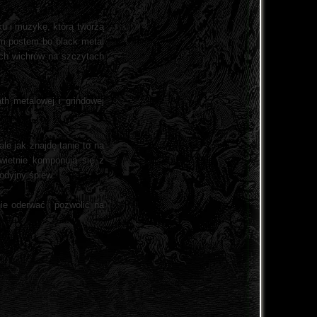
ku i muzykę, którą tworzą
ym postem bo black metal
ych wichrów na szczytach
th metalowej i grindowej
le jak znajdę tanie to na
wietnie komponują się z
odyjny śpiew.
nie oderwać i pozwolić na