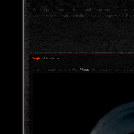
Bardzo przyjemny jest ten zespół, co prawda jeszcze debi
wiadomo, jest klimat, melodia i ciekawe kompozycje. Ep
Szajtan
4 lata temu
Litwini zapowiedzieli EPkę
Mend
. Premiera 22 kwietnia z