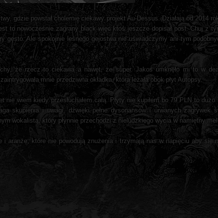
twy, gdzie powstał cholernie ciekawy projekt Au-Dessus. Działają od 2014 ro
t to nowocześnie zagrany black więc ktoś jeszcze dopisał post. Chuj z t
fery gęsto. Ale spokojnie leśnego gejostwa nie uświadczymy ani tym podobn
uchy, że rzecz to ciekawa a nawet, że super. Jakoś umknęło mi to w dea
aintrygowała mnie przedziwna okładka, która leżała obok płyt Autopsy.
et nie wiem kiedy przesłuchałem całą. Płyty nie kupiłem bo 79 PLN to dużo a
a skupienia i uwagi, dźwięki pełne dysonansów i urwanych zagrywek ś
lnym wokalistą, który płynnie przechodzi z nieludzkiego wycia w namiętny mel
 i aranże, które nie powodują znużenia i trzymają nas w napięciu aby się 