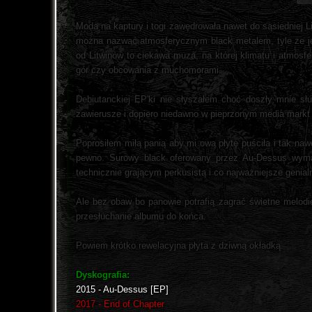
Moda na kaptury i togi zawędrowała nawet do sąsiedniej Li
można nazwać atmosferycznym black metalem, tyle że jes
od Litwinów to ciekawa muza, na której klimatu i atmos
gór czy obcowania z muchomorami.
Debiutanckiej EP'ki nie słyszałem choć doszły mnie sł
zawierusze i dopiero niedawno w pieprzonym media markt z
Poprosiłem miłą panią aby mi ową płytę puściła i tak naw
pewno. Surowy black oferowany przez Au-Dessus wymag
technicznie grającym perkusistą i co najważniejsze genia
Ale bez obaw bo panowie potrafią zagrać świetne melodie
przesłuchanie albumu do końca.
Powiem krótko rewelacyjna płyta z dziwną okładką.
Dyskografia:
2015 - Au-Dessus [EP]
2017 - End of Chapter