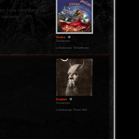
y. Lubię takie granie jak
a naprawdę.
Vortex
Tormentor
Lokalizacja:
Strzałkowo
Szajtan
Tormentor
Lokalizacja:
From Hell