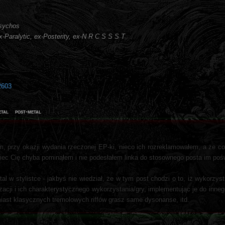
psychos
ex-Paralytic, ex-Posterity, ex-N R C S S S T
2603
etal
post-metal
, przy okazji wydania rzeczonej EP-ki, nieco ich rozreklamowałem, a że co
iec Cię chyba pominąłem i nie podesłałem linka do stosownego posta im po
 w stylistce - jakbyś nie wiedział, że w tym post chodzi o to, iż wykorzys
zacji i ich charakterystycznego wykorzystania/gry, implementując je do inne
miast klasycznych tremolowych riffów grasz same dysonanse, itd.