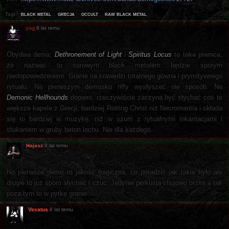
black metal
grecja
occult
raw black metal
Tagi:
yog
8 lat temu
Obydwa dema,
Dethronement of Light
i
Spiritus Locus
to taka piwnica,
że nazwać to surowym black metalem będzie sporym
niedopowiedzeniem. Granie na krawędzi totalnego gówna i prymitywnego
rytuału. Na pierwszym demosku riffy wysłyszeć nie sposób. Na
Demonic Hellhounds
dopiero, rzeczywiście zaczyna być słychać coś te
większe kapele z Grecji, bardziej Rotting Christ niż Necromantia i składa
się to bardziej w muzykę, niż w szum z rytualnymi inkantacjami i
stukaniem w gruby beton lochu. Nie dla każdego.
Hajasz
8 lat temu
No pierwsze demo to jakość tragiczna, co poradzić jak takie było ale
drugie to już sporo słychać i czuć. Jedynie perkusja chujowo brzmi a tak
poza tym to w pytkę granie.
Vexatus
8 lat temu