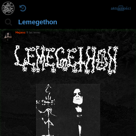
aktualności
Lemegethon
Hajasz
9 lat temu