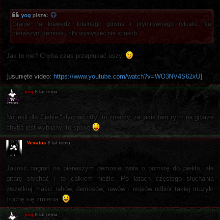
yog
pisze:
Granie na krawędzi totalnego gówna i prymitywnego rytuału. Na
pierwszym demosku riffy wysłyszeć nie sposób.
Jak to nie? Chyba czas przepłukać uszy.
[usunięte video:
https://www.youtube.com/watch?v=WO3NV4S62xU
]
yog
8 lat temu
No jeśli dla Ciebie "słychać riffy" to znaczy, że jakiś tam rytm na gitarze
chyba jest wybijany, to spoko
Vexatus
8 lat temu
Jakość nagrań na pierwszym demosie woła o pomstę do piekła, ale
gitarę słychać i to całkiem nieźle. Po latach częstego słuchania
wszelkiej maści rehów, demosów, rawów i nojsów odbiór takiej muzyki
trochę się zmienia.
yog
8 lat temu