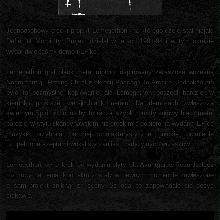
Jednoosobowy grecki projekt Lemegethon, na którego czele stał niejaki
Defier of Morbidity. Projekt działał w latach 1991-94 i w tym okresie
wydał dwie taśmy demo i EP'kę.
Lemegethon grał black metal mocno inspirowany zwłaszcza wczesną
Necromantią i Rotting Christ z okresu Passage To Arcturo. Jednakże nie
było to bezmyślne kopiowanie ale Lemegethon poszedł bardziej w
kierunku prostszej wersji black metalu. Na demosach zwłaszcza
świetnym Spiritus Locus był to raczej szybki, prosty surowy black metal
bardziej w stylu skandynawskim niż greckim a dopiero na wydanej EP'ce
muzyka przybrała bardziej charakterystyczne greckie brzmienie
uzupełnione szeptami wokalisty zamiast tradycyjnych wrzasków.
Lemegethon był o krok od wydania płyty dla Avantgarde Records lecz
rozmowy na temat kontraktu zostały w pewnym momencie zawieszone
a sam projekt zniknął ze sceny. Szkoda bo zapowiadało się dosyć
ciekawie.