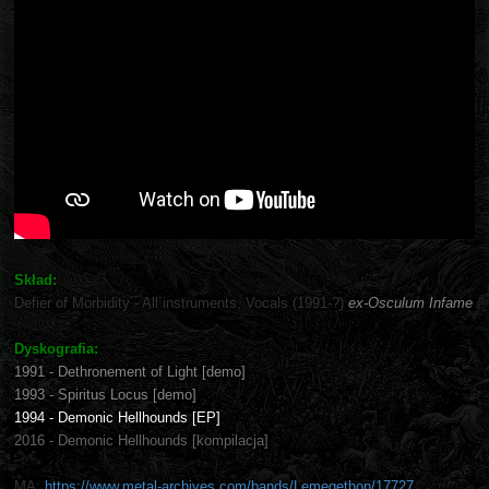
Skład:
Defier of Morbidity - All instruments, Vocals (1991-?)
ex-Osculum Infame
Dyskografia:
1991 - Dethronement of Light [demo]
1993 - Spiritus Locus [demo]
1994 - Demonic Hellhounds [EP]
2016 - Demonic Hellhounds [kompilacja]
MA:
https://www.metal-archives.com/bands/Lemegethon/17727