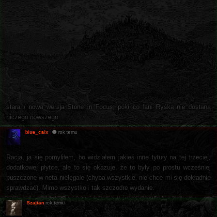
-
stara / nowa wersja Stone in Focus, póki co fani Ryśka nie dostaną
niczego nowszego
blue_calx
rok temu
Racja, ja się pomyliłem, bo widziałem jakieś inne tytuły na tej trzeciej,
dodatkowej płytce, ale to się okazuje, że to były po prostu wcześniej
puszczone w neta nielegale (chyba wszystkie, nie chce mi się dokładnie
sprawdzać). Mimo wszystko i tak szczodre wydanie.
Szajtan
rok temu