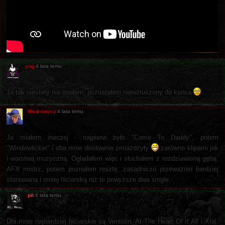
yog
4 lata temu
Ja tak niestety nie miałem, pozostałem niewzruszony do końca
Wędrowycz
4 lata temu
Ja miałem inaczej - najpierw było "Come To Daddy", potem
"Windowlicker" i oba mnie dosłownie zmiażdżyły
zarówno klipami jak
i warstwą muzyczną. Oglądałem więc i słuchałem z rozdziawioną gębą.
AFX mistrz, potem poznałem resztę, zasadniczo przeważnie bardziej
stonowaną i mniej hiciarską niż te powyższe dwa single.
pit
4 lata temu
Dla mnie najbardziej hiciarskie są Ventolin, At The Heart Of It All i Xtal.