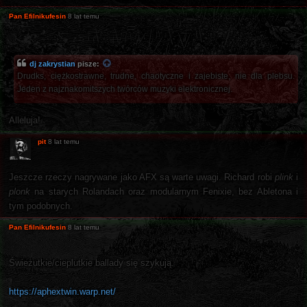
Pan Efilnikufesin
8 lat temu
dj zakrystian
pisze:
Drudks, ciężkostrawne, trudne, chaotyczne i zajebiste, nie dla plebsu.
Jeden z najznakomitszych twórców muzyki elektronicznej.
Alleluja!
pit
8 lat temu
Jeszcze rzeczy nagrywane jako AFX są warte uwagi. Richard robi
plink
i
plonk
na starych Rolandach oraz modularnym Fenixie, bez Abletona i
tym podobnych.
Pan Efilnikufesin
8 lat temu
Świeżutkie/cieplutkie ballady się szykują.
https://aphextwin.warp.net/