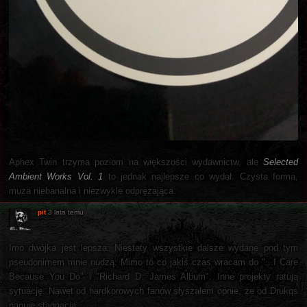
Aphex Twin trzyma poziom na większości wydawnictw, ale
Selected
Ambient Works Vol. 1
to jednak najlepsze co wydał. Czysta forma,
muza niebanalna i niezwykle odprężająca.
pit
3 lata temu
Imo dwójka jest lepsza. Niestety wszystkie dalsze wydane pod tym
pseudonimem mnie nudzą. Mimo to co jakiś czas wracam do "...I Care
Because You Do" i "Richard D. James Album". Inne projekty ratują
sytuację. Nawet od hardkorowych fanów słyszałem opnie, że od Drukqs
panuje stagnacja.