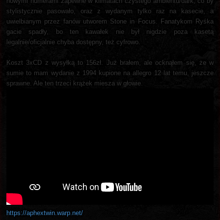
nowymi numerami zapewne w klimatach czystego ambientu/dark, co by
stylistycznie pasowało, oraz z wydanym tylko raz na kasecie, a
uwielbianym przez fanów utworem Stone in Focus. Fanatykom Ryśka
gacie spadły, bo ten kawałek nie był nigdzie poza kasetą
legalnie/oficjalnie chyba dostępny, też cyfrowo.
Koszt 3xCD z wysyłką to 156zł. Już brałem, ale ocknąłem się, że w
sumie to mam wydanie z 1994 kupione na allegro 12 lat temu, jeszcze
sprawne. Ale ten trzeci krążek miesza w głowie.
https://aphextwin.warp.net/