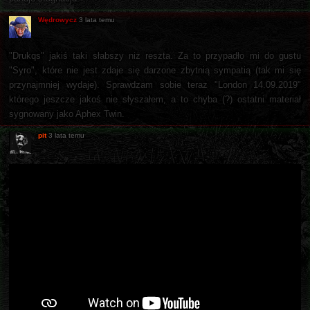
Wędrowycz
3 lata temu
"Drukqs" jakiś taki słabszy niż reszta. Za to przypadło mi do gustu
"Syro", które nie jest zdaje się darzone zbytnią sympatią (tak mi się
przynajmniej wydaje). Sprawdzam sobie teraz "London 14.09.2019"
którego jeszcze jakoś nie słyszałem, a to chyba (?) ostatni materiał
sygnowany jako Aphex Twin.
pit
3 lata temu