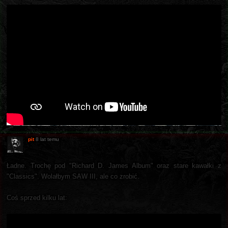
pit
8 lat temu
Ładne. Trochę pod "Richard D. James Album" oraz stare kawałki z
"Classics". Wolałbym SAW III, ale co zrobić.
Coś sprzed kilku lat: