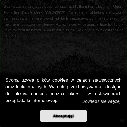
Bez wcześniejszej zapowiedzi do sieci trafił album kompilacyjny
„Music
from the Merch Desk (2016-2023)"
. Na materiał składają się utwory
zamieszczane na winylowych płytach sprzedawanych na stoiskach z
merchem podczas występów
Aphex Twin
w ostatnich latach. Tytuły
utworów zostały nazwane od miast oraz dat, w których były dostępne do
nabycia.
Strona używa plików cookies w celach statystycznych
oraz funkcjonalnych. Warunki przechowywania i dostępu
do plików cookies można określić w ustawieniach
przeglądarki internetowej.
Dowiedz się więcej
Akceptuję!