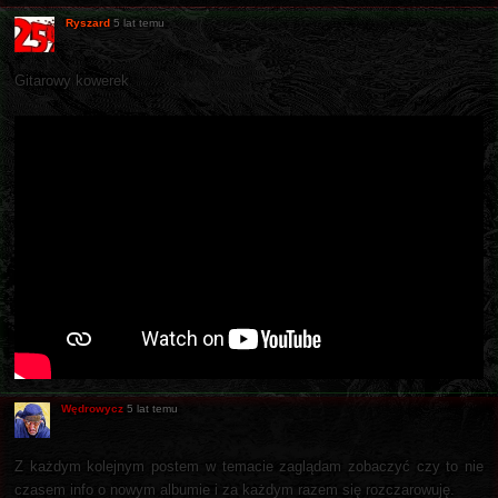
Ryszard
5 lat temu
Gitarowy kowerek
Wędrowycz
5 lat temu
Z każdym kolejnym postem w temacie zaglądam zobaczyć czy to nie
czasem info o nowym albumie i za każdym razem się rozczarowuję.