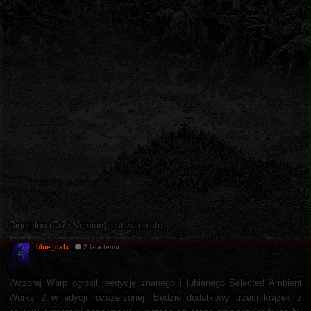
Digeridoo (Cr7e Version) jest zajebiste.
blue_calx
2 lata temu
Wczoraj Warp ogłosił reedycję znanego i lubianego Selected Ambient
Works 2 w edycji rozszerzonej. Będzie dodatkowy trzeci krążek z