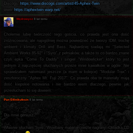
Discogs:
https://www.discogs.com/artist/45-Aphex-Twin
www:
https://aphextwin.warp.net/
Wędrowycz
8 lat temu
Cholernie lubię twórczość tego gościa, co prawda jest ona dość
zróżnicowana, ale najogólniej można powiedzieć że tworzy IDM, trochę
ambient i klimaty Drill and Bass. Najbardziej siadają mi "Selected
Ambient Works 85-92" i "Syro" z pełniaków, a także to co bardzo znane
czyli epka "Come To Daddy" i singiel "Windowlicker" który to jest
jednym z najczęściej słuchanych przeze mnie kawałków w ogóle. Nie
sprawdzałem natomiast jeszcze (a mam w kolejce) "Modular Trax" i
zeszłoroczny "Aphex Mt. Fuji 2017". Co prawda oba te materiały mają
dość kiepskie notowania i nie bardzo wiem dlaczego, pewnie jak
przesłucham to się dowiem.
Pan Efilnikufesin
8 lat temu
Dla mnie geniusz.
Własnie słucham 'Syro'. Wyjebany materiał, nieźle nagrany. Okładka CD