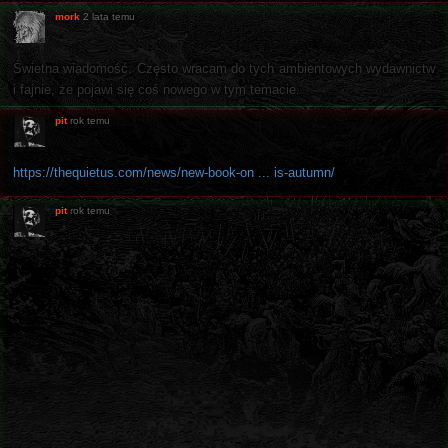
mork
2 lata temu
Świetna wiadomość. Często wracam do tych ambientowych wydawnictw
i fajnie, że pojawi się coś nowego w tym temacie.
pit
rok temu
https://thequietus.com/news/new-book-on ... is-autumn/
pit
rok temu