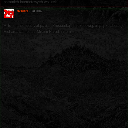
ostatnich internetowych wrzutek.
Ryszard
7 lat temu
A to i ja se coś załączę... Prościutką i niezobowiązującą kolaboracje
Richarda Jamesa z Mikem Paradinasem