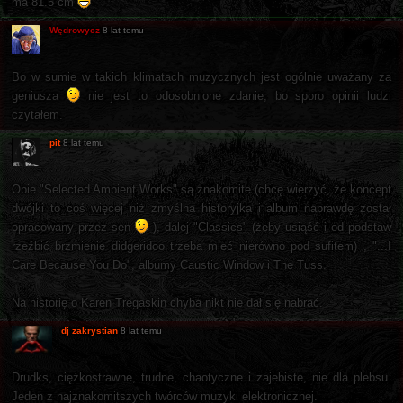
ma 81.5 cm
Wędrowycz
8 lat temu
Bo w sumie w takich klimatach muzycznych jest ogólnie uważany za
geniusza
nie jest to odosobnione zdanie, bo sporo opinii ludzi
czytałem.
pit
8 lat temu
Obie "Selected Ambient Works" są znakomite (chcę wierzyć, że koncept
dwójki to coś więcej niż zmyślna historyjka i album naprawdę został
opracowany przez sen
), dalej "Classics" (żeby usiąść i od podstaw
rzeźbić brzmienie didgeridoo trzeba mieć nierówno pod sufitem) , "...I
Care Because You Do", albumy Caustic Window i The Tuss.
Na historię o Karen Tregaskin chyba nikt nie dał się nabrać.
dj zakrystian
8 lat temu
Drudks, ciężkostrawne, trudne, chaotyczne i zajebiste, nie dla plebsu.
Jeden z najznakomitszych twórców muzyki elektronicznej.