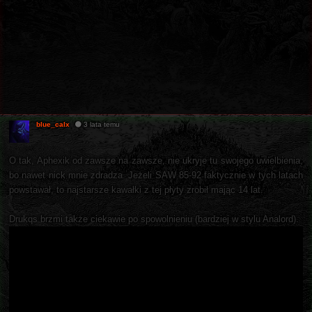
blue_calx
3 lata temu
O tak, Aphexik od zawsze na zawsze, nie ukryje tu swojego uwielbienia,
bo nawet nick mnie zdradza. Jeżeli SAW 85-92 faktycznie w tych latach
powstawał, to najstarsze kawałki z tej płyty zrobił mając 14 lat.
Drukqs brzmi także ciekawie po spowolnieniu (bardziej w stylu Analord).