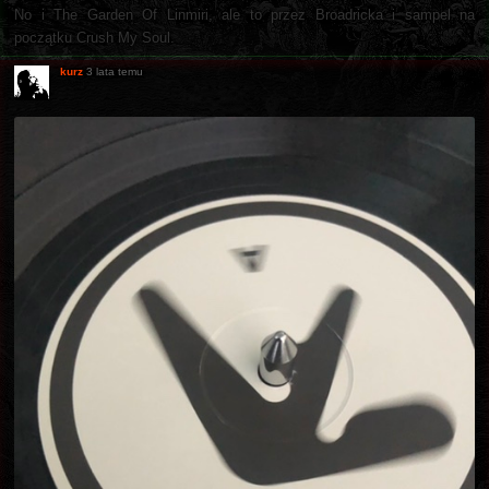
No i The Garden Of Linmiri, ale to przez Broadricka i sampel na
początku Crush My Soul.
kurz
3 lata temu