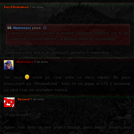
Pan Efilnikufesin
5 lat temu
Wędrowycz
pisze:
Z każdym kolejnym postem w temacie zaglądam zobaczyć czy to nie
czasem info o nowym albumie i za każdym razem się rozczarowuję.
Zawsze mozesz wrocic do starszych ,genialnych materialow.
Wędrowycz
5 lat temu
Też racja
może już czas sobie co nieco odpalić. Bo poza
klasycznym już "Windowlicker", który mi się grając w GTA V przewinął
już jakiś czas nie słuchałem mistrza.
Ryszard
5 lat temu
20 październik?
Aphex Twin hints at new project through latest set of posters and
billboards