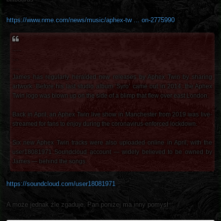
https://www.nme.com/news/music/aphex-tw ... on-2775990
......
....
.....
James has regularly heralded new releases by Aphex Twin by sharing
artwork. Before his last studio album ‘Syro’ came out in 2014, the Aphex
Twin logo was blown up on the side of a blimp that flew over east London.
Back in April, an Aphex Twin live show in Manchester from 2019 was live-
streamed for fans to enjoy during the coronavirus-enforced lockdown.
Six new Aphex Twin tracks were also uploaded online in April, with the
user18081971 Soundcloud account — widely believed to be owned by
James — behind the songs.
https://soundcloud.com/user18081971
A może jednak źle zgaduje. Pan poniżej ma inny pomysł