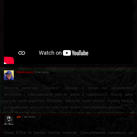
Wędrowycz
8 lat temu
Wczoraj poleciało "Classics", którego o dziwo nie sprawdziłem
wcześniej i zdecydowanie jest to jedna z najlepszych rzeczy jakie
wyszły spod paluchów Richarda. Wkręciło mnie mocno. Trzeba będzie
przewałkować jeszcze raz tylko tym razem zdecydowanie głośniej.
pit
7 lat temu
Nowa EPka to bardzo mocny materiał. Zdecydowanie ciekawszy od