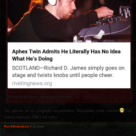
Gdzieś tu był guzik odpalający Ventolin...
Też gdzieś mi to śmignęło na pejsbuku. Rozbawiło mnie mocno
Tak
należy tworzyć IDM i nie tylko.
Pan Efilnikufesin
5 lat temu