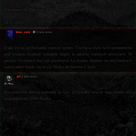
Blackbox Life Recorder 21f / in a room7 F760
28.07.2023
blue_calx
3 lata temu
Znaki życia od Richarda zawsze spoko. Trochę w stylu tych wydawnictw
pod tytułem Analord, kawałek błądzi w jakichś mętnych emocjach. W
garach i hi-hatach też coś przemyca. Ło kurwa, dopiero na słuchawkach
usłyszałem basik, no to już blisko do tworów z Syro.
pit
2 lata temu
Rozszerzona wersja kultowej (w tym przypadku użycie tego słowa jest
uzasadnione!) EPki Ryśka.