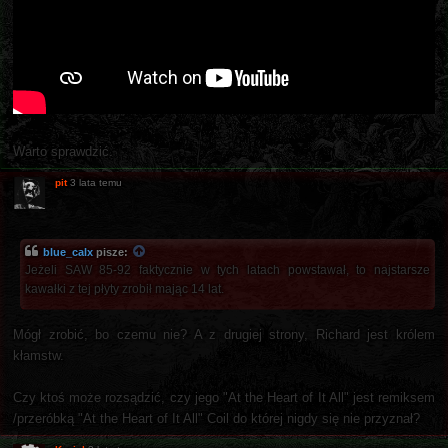
Warto sprawdzić.
pit
3 lata temu
blue_calx
pisze:
Jeżeli SAW 85-92 faktycznie w tych latach powstawał, to najstarsze
kawałki z tej płyty zrobił mając 14 lat.
Mógł zrobić, bo czemu nie? A z drugiej strony, Richard jest królem
kłamstw.
Czy ktoś może rozsądzić, czy jego "At the Heart of It All" jest remiksem
/przeróbką "At the Heart of It All" Coil do której nigdy się nie przyznał?