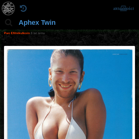
aktualności
Aphex Twin
Pan Efilnikufesin
8 lat temu