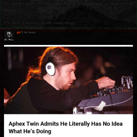
No i bardzo dobre info zapodałeś Rychu. Mam nadzieję, że dojdzie to do
skutku.
PS: Dziś "Classics" leciało swoją drogą.
pit
5 lat temu