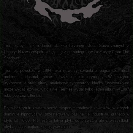
Tiermes był fińskim duetem Jarkko Toivonen i Jussi Saivo znanych z
Unholy. Nazwa zespołu wzięła się z ostatniego utworu z płyty From The
Shadows.
Tiermes powstało w 1994 roku i tworzy dźwięki z pogranicza ritual
ambient, industrial, noise i wszelkie eksperymenty. W muzyce
wykorzystują stare gitary, analogowe syntezatory, blachy i wszystko co
może wydać dźwięk. Oficjalnie Tiermes wydał tylko jeden album w 1997
roku poprzez Elfenblut.
Płyta bez tytułu zawiera sześć eksperymentalnych kawałków, w których
dominuje hipnotyczny, przesterowany bas na tle industrialu granego w
stylu lat 70-80. Nie jest to łatwa płyta do przejścia ale z wszystkich
chyba jednak najbardziej przyswajalna.