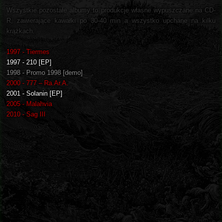
Wszystkie pozostałe albumy to produkcje własne wypuszczane na CD-
R, zawierające kawałki po 30-40 min a wszystko upchane na kilku
krążkach.
1997 - Tiermes
1997 - 210 [EP]
1998 - Promo 1998 [demo]
2000 - 777 – Ra.Ar.A.
2001 - Solanin [EP]
2005 - Malahvia
2010 - Sag III