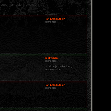
supermarkecie i gwałcić
Pan Efilnikufesin
Tormentor
deathwhore
Tormentor
Lokalizacja:
bojkot kadry
moderatorskiej
Pan Efilnikufesin
Tormentor