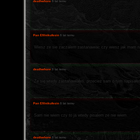
deathwhore
6 lat temu
Wiem.
Pan Efilnikufesin
6 lat temu
Wiesz ze sie zaczalem zastanawiac czy wiesz jak mam na
deathwhore
6 lat temu
Że się wtedy zastanawiałeś, przecież sam o tym napisałeś.
Pan Efilnikufesin
6 lat temu
Sam nie wiem czy to ja wtedy pisalem ze nie wiem.
deathwhore
6 lat temu