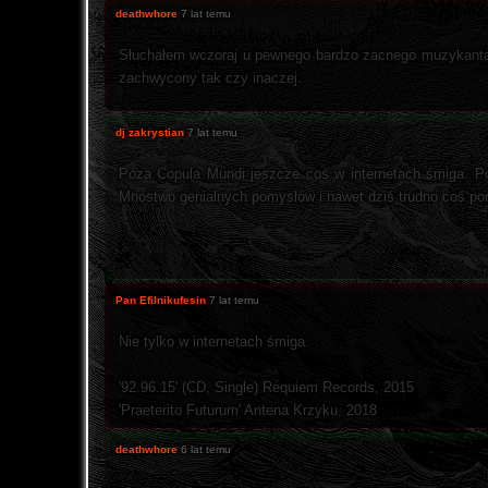
deathwhore
7 lat temu
Słuchałem wczoraj u pewnego bardzo zacnego muzykanta 
zachwycony tak czy inaczej.
dj zakrystian
7 lat temu
Poza Copula Mundi jeszcze coś w internetach śmiga. Po
Mnóstwo genialnych pomysłów i nawet dziś trudno coś por
Pan Efilnikufesin
7 lat temu
Nie tylko w internetach śmiga.
'92.96.15' ‎(CD, Single) Requiem Records, 2015
'Praeterito Futurum' Antena Krzyku, 2018
deathwhore
6 lat temu