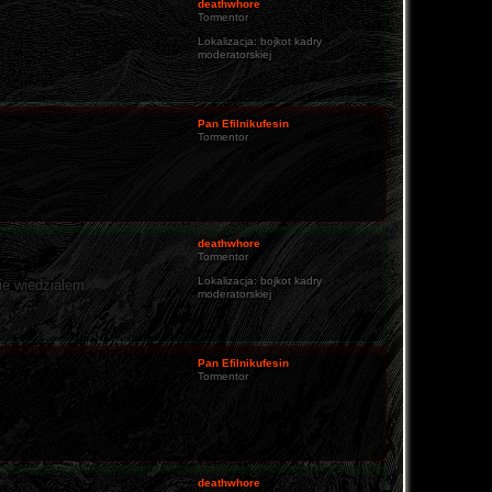
deathwhore
Tormentor
Lokalizacja:
bojkot kadry
moderatorskiej
Pan Efilnikufesin
Tormentor
deathwhore
Tormentor
Lokalizacja:
bojkot kadry
ie wiedziałem.
moderatorskiej
Pan Efilnikufesin
Tormentor
deathwhore