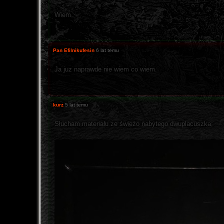
Wiem.
Pan Efilnikufesin
6 lat temu
Ja juz naprawde nie wiem co wiem.
kurz
5 lat temu
Słucham materiału ze świeżo nabytego dwuplacuszka;