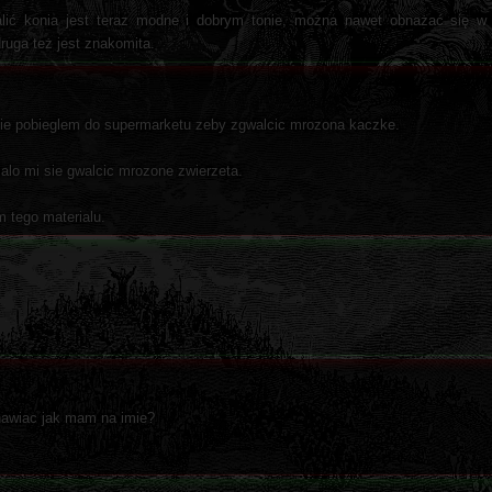
alić konia jest teraz modne i dobrym tonie, można nawet obnażać się w 
ruga też jest znakomita.
ie pobieglem do supermarketu zeby zgwalcic mrozona kaczke.
ialo mi sie gwalcic mrozone zwierzeta.
m tego materialu.
nawiac jak mam na imie?