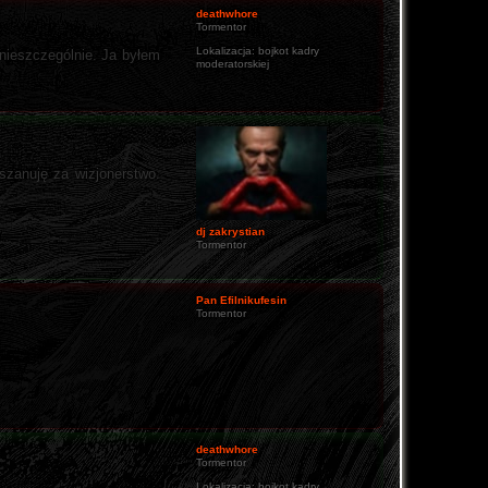
deathwhore
Tormentor
Lokalizacja:
bojkot kadry
nieszczególnie. Ja byłem
moderatorskiej
szanuję za wizjonerstwo.
dj zakrystian
Tormentor
Pan Efilnikufesin
Tormentor
deathwhore
Tormentor
Lokalizacja:
bojkot kadry