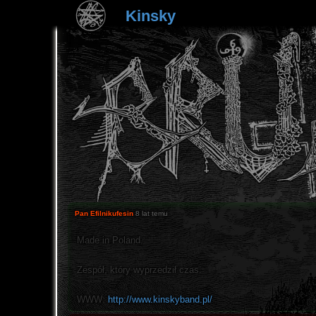
Kinsky
Pan Efilnikufesin
8 lat temu
Made in Poland.
Zespół, który wyprzedził czas.
WWW:
http://www.kinskyband.pl/