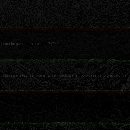
 imie bo juz sam nie wiem .?.]'#<?
 Napisałem też, że "wiem" a nie "wiedziałem", bo wcześniej o tym istotnie n