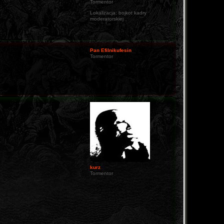
Tormentor
Lokalizacja:
bojkot kadry
moderatorskiej
Pan Efilnikufesin
Tormentor
kurz
Tormentor