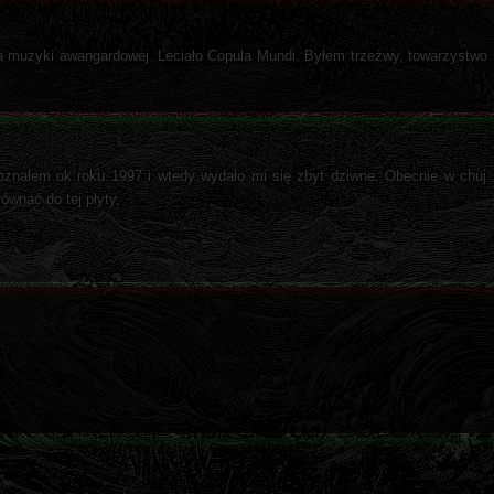
muzyki awangardowej. Leciało Copula Mundi. Byłem trzeźwy, towarzystwo 
znałem ok roku 1997 i wtedy wydało mi się zbyt dziwne. Obecnie w chuj 
ównać do tej płyty.