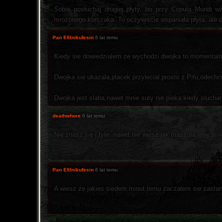
Sobie posłuchaj drugiej płyty, bo przy Copula Mundi w
mrozonego kurczaka. To oczywiście wspaniała płyta, ale d
Pan Efilnikufesin
6 lat temu
Kiedy sie dowiedzialem ze wychodzi dwojka to momentaln
Dwojka sie ukazala,placek przylecial prosto z Prlu,odechc
Dwojka jest slaba,nawet mnie suty nie pieka kiedy slucha
deathwhore
6 lat temu
Nie znasz się i tyle, nawet nie wiesz jak masz na imię.
Pan Efilnikufesin
6 lat temu
A wiesz ze jakies siedem minut temu zaczalem sie zasta