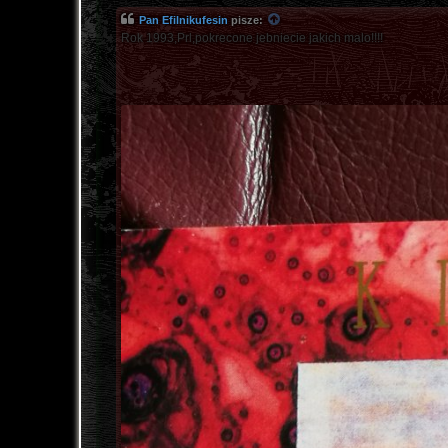
Pan Efilnikufesin
pisze:
Rok 1993,Prl,pokrecone jebniecie jakich malo!!!!