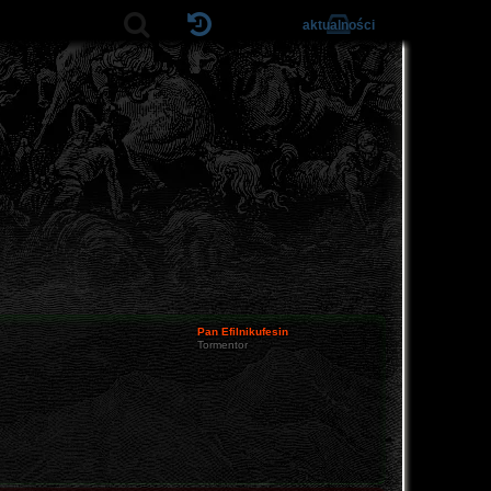
aktualności
Pan Efilnikufesin
Tormentor