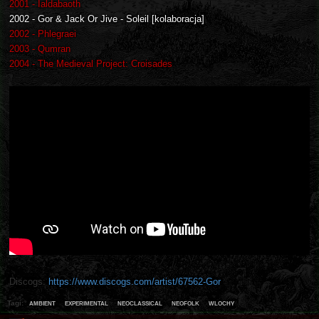
2001 - Ialdabaoth
2002 - Gor & Jack Or Jive - Soleil [kolaboracja]
2002 - Phlegraei
2003 - Qumran
2004 - The Medieval Project: Croisades
Discogs:
https://www.discogs.com/artist/67562-Gor
ambient
experimental
neoclassical
neofolk
wlochy
Tagi: