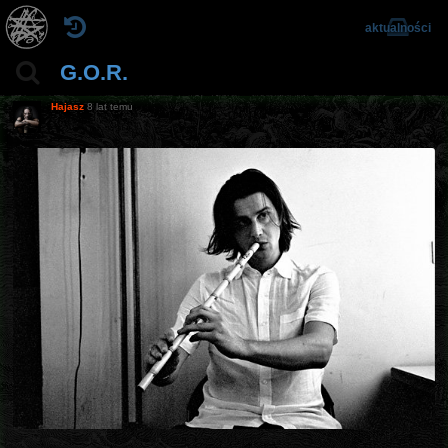
aktualności
G.O.R.
Hajasz
8 lat temu