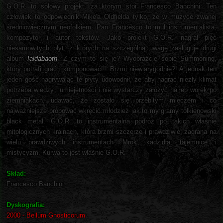
G.O.R. to solowy projekt, za którym stoi Francesco Banchini. Ten
człowiek to odpowiednik Mike'a Oldfielda tylko, że w muzyce zwanej
średniowiecznym neofolkiem. Pan Francesco to multiinstrumentalista,
kompozytor i autor tekstów. Jako projekt G.O.R. nagrał pięć
niesamowitych płyt, z których na szczególną uwagę zasługuje drugi
album
Ialdabaoth
. Z czym to się je? Wyobraźcie sobie Summoning,
który potrafi grać i komponować!!! Brzmi niewiarygodnie?! A jednak ten
jeden gość nagrywając te płyty udowodnił, że aby nagrać niezły klimat
potrzeba wiedzy i umiejętności i nie wystarczy założyć na łeb worek po
ziemniakach, udawać, że zostało się przebitym mieczem i co
najważniejsze próbować wkręcić młodzież jak to my gramy tolkienowski
black metal. G.O.R. to instrumentalna podróż po takich właśnie
mitologicznych krainach, która brzmi szczerze i prawdziwie, zagrana na
wielu prawdziwych instrumentach. Mrok, kadzidła, tajemnice i
mistycyzm. Kurwa to jest właśnie G.O.R.
Skład:
Francesco Banchini
Dyskografia:
2000 - Bellum Gnosticorum