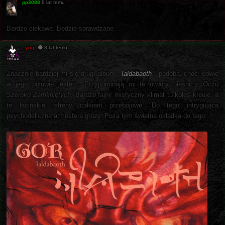
pp3088
8 lat temu
Bardzo ciekawe. Będzie sprawdzane.
yog
8 lat temu
Znacznie bardziej mi się drugi album -
Ialdabaoth
- podoba, choć ledwie
w jego połowie jestem. Przypominają mi te utwory pieśni z
Oczu
Szeroko Zamkniętych
. Bardzo fajny mistyczny klimat tu koleś kreuje, a
te łacińskie refreny całkiem przebojowe. Do tego intrygująca
psychodeliczna atmosfera grozy. Poza tym świetna okładka do tego: