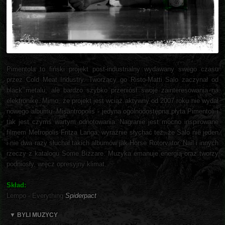
Pimentola to fiński projekt post-industrialny wydawany swego czasu
przez Cold Meat Industry. Tworzący go Risto-Matti Salo zaczynał od
black metalu, ale bardzo szybko przeniósł swoje zainteresowania na
elektronikę. Mimo, że projekt jest wciąż aktywny od 2007 roku nie wydał
nowego albumu. Misantropolis - jedyna ogólnodostępna płyta Pimentoli i
tak jest czymś wartym odnotowania. Nagranie jest mocno inspirowane
filmem Metropolis Fritza Langa, wyraźnie słychać też, że Salo nie jeden
i nie dwa razy słuchał takich albumów jak Horse Rotorvator, Nail i innych
rzeczy z katalogu Some Bizzare. Muzyka emanuje energią oraz tworzy
podniosły, wręcz opresyjny klimat.
Skład:
Lempo - Everything
Spiderpact
▼ BYLI MUZYCY