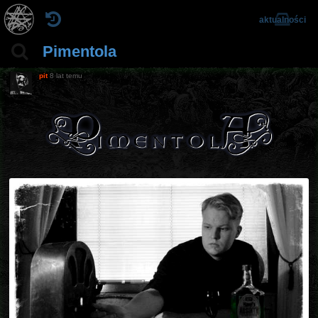
aktualności
Pimentola
pit
8 lat temu