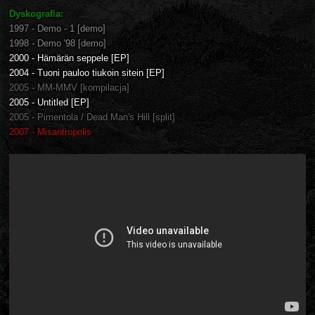
Dyskografia:
1997 - Demo - 1 [demo]
1998 - Demo '98 [demo]
2000 - Hämärän seppele [EP]
2004 - Tuoni pauloo tiukoin sitein [EP]
2005 - MM-MMV [kompilacja]
2005 - Untitled [EP]
2005 - Pimentola / Dead Man's Hill [split]
2007 - Misantropolis