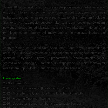
Jakieś 10 lat temu dubstep był u szczytu popularności i właśnie wtedy
wszyscy którzy tworzyli w jego obrębie coś przyzwoitego mieli
najbardziej pod górkę, wszystko przez wiązanie ich z "artystami" pokroju
Skrillexa. Na szczęście dubstep jako taki zgnił sobie na świeżym
powietrzu (dowód że jednak świat rozwija się we właściwym kierunku), a
tym jego twórcom którzy byli muzykami, a nie kuglarzami udało się
przetrwać.
Jednym z nich jest niejaki Sam Shackleton. Facet szybko odwrócił się
od muzyki klubowej wybierając eksperymentalne analogowe brzmienia,
spokojne trybalne rytmy, preparowane dzwonki/talerze/gongi,
staroszkolne arpeggia, sampler i współpracę z nietuzinkowymi
wokalistami (np. "włoski Klaus Nomi" - Ernesto Tomasini).
Dyskografia:
2009 - Three EPs
2011 - Pinch & Shackleton [kolaboracja z Pinch]
2012 - Music for the Quiet Hour / The Drawbar Organ EPs
2014 - Freezing Opening Thawing
2016 - Devotional Songs [kolaboracja z Ernesto Tomasini]