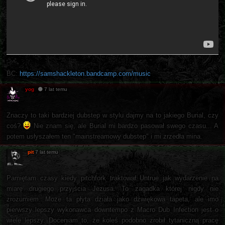
BC:
https://samshackleton.bandcamp.com/music
yog
7 lat temu
Znaczy to taki bardziej dubstep w stylu dajmy na to jakiego Burial, czy
coś?
Nie znam się, ale Burial mi bardzo pasował swego czasu... A
potem usłyszałem ten "mainstreamowy dubstep" i mi zrzedła mina.
pit
7 lat temu
Pamiętam czasy kiedy pitchfork traktował Untrue jak wydarzenie na
miarę drugiego przyjścia Jezusa. To zagadka której nigdy nie
zrozumiem. Może ta płyta działa jako dźwiękowa tapeta, ale imo
pierwszy lepszy wykonawca downtempo z Macro Dub Infection jest o
wiele lepszy. Doceniam to, że koleś podobno zrobił tytaniczną pracę