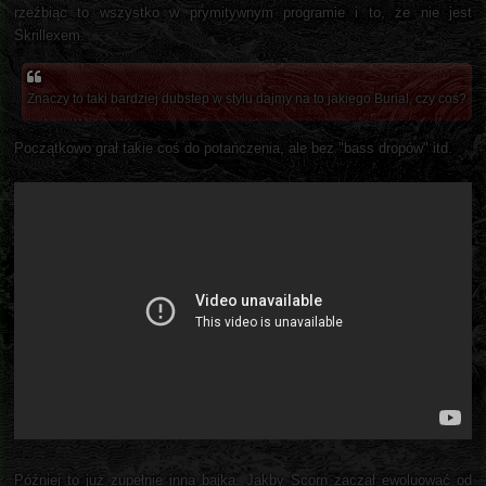
rzeźbiąc to wszystko w prymitywnym programie i to, że nie jest
Skrillexem.
Znaczy to taki bardziej dubstep w stylu dajmy na to jakiego Burial, czy coś?
Początkowo grał takie coś do potańczenia, ale bez "bass dropów" itd.
Później to już zupełnie inna bajka. Jakby Scorn zaczął ewoluować od