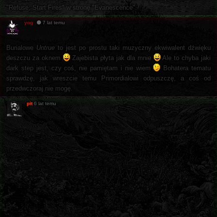
"Refuse; Start Fires" w stronę "Evanescence".
yog
7 lat temu
Burialowe
Untrue
to jest po prostu taki muzyczny ekwiwalent dźwięku
deszczu za oknem
Zajebista płyta jak dla mnie
Ale to chyba jaki
dark step jest, czy coś, nie pamiętam i nie wiem
Bohatera tematu
sprawdzę, jak wreszcie temu Primordialowi odpuszczę, a coś od
przedwczoraj nie mogę.
pit
6 lat temu