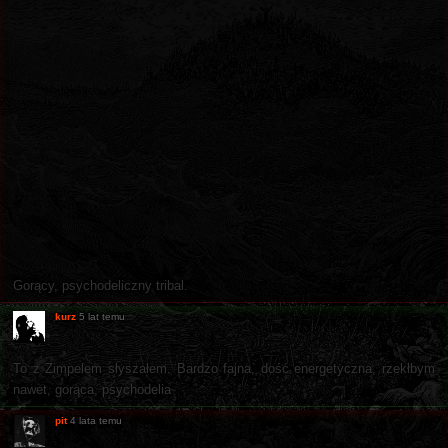
Gorący, psychodeliczny tribal.
kurz
5 lat temu
To z Zimpelem słyszałem. Bardzo fajna, dość energetyczna, rzekłbym
nawet, gorąca, psychodelia
pit
4 lata temu