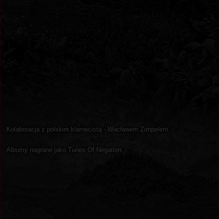
Kolaboracja z polskim klarnecistą - Wacławem Zimpelem.
Albumy nagrane jako Tunes Of Negation: