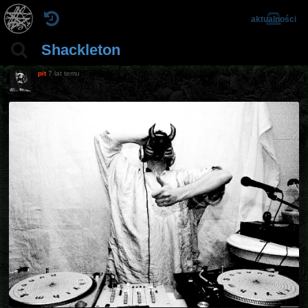
aktualności
Shackleton
pit
7 lat temu