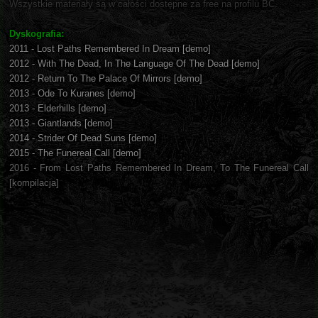
Wszystkie materiały są w całości dostępne za free na profilu BC.
Dyskografia:
2011 - Lost Paths Remembered In Dream [demo]
2012 - With The Dead, In The Language Of The Dead [demo]
2012 - Return To The Palace Of Mirrors [demo]
2013 - Ode To Kuranes [demo]
2013 - Elderhills [demo]
2013 - Giantlands [demo]
2014 - Strider Of Dead Suns [demo]
2015 - The Funereal Call [demo]
2016 - From Lost Paths Remembered In Dream, To The Funereal Call
[kompilacja]