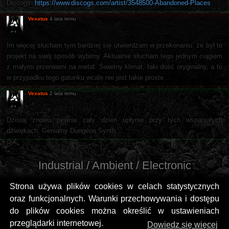
Discogs:
https://www.discogs.com/artist/3548500-Abandoned-Places
Vexatus
4 lata temu
Im więcej słucham tym bardziej się utwierdzam w przekonaniu, że był to
projekt na swój sposób wybitny. Aktualnie słucham tego jednym ciągiem
z małymi przerwami na metal. Świetny klimat, taki dość oryginalny, a to
w przypadku tego gatunku wcale nie jest takie proste...
Vexatus
2 lata temu
Dzisiaj znowu pewnie cały dzień upłynie przy tych wspaniałych
dźwiękach. Genialny Dungeon Synth...
Industrial / Ambient / Electronic
Strona używa plików cookies w celach statystycznych
oraz funkcjonalnych. Warunki przechowywania i dostępu
do plików cookies można określić w ustawieniach
przeglądarki internetowej.
Dowiedz się więcej