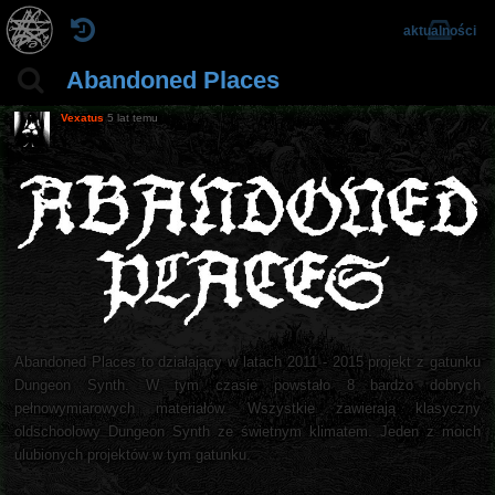
aktualności
Abandoned Places
Vexatus
5 lat temu
Abandoned Places to działający w latach 2011 - 2015 projekt z gatunku
Dungeon Synth. W tym czasie powstało 8 bardzo dobrych
pełnowymiarowych materiałów. Wszystkie zawierają klasyczny
oldschoolowy Dungeon Synth ze świetnym klimatem. Jeden z moich
ulubionych projektów w tym gatunku.