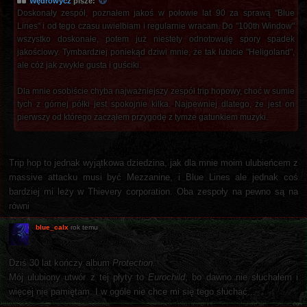
Wędrowycz
pisze:
Doskonały zespół, poznałem jakoś w połowie lat 90 za sprawą "Blue
Lines" i od tego czasu uwielbiam i regularnie wracam. Do "100th Window"
wszystko doskonałe, potem już niestety odnotowuję spory spadek
jakościowy. Tymbardziej poniekąd dziwi mnie, że tak lubicie "Heligoland",
ale cóż jak zwykle gusta i guściki.
Dla mnie osobiście chyba najważniejszy zespół trip hopowy, choć w sumie
tych z górnej półki jest spokojnie kilka. Najpewniej dlatego, że jest on
pierwszy od którego zacząłem przygodę z tymże gatunkiem muzyki.
Trip hop to jednak wyjątkowa dziedzina, jak dla mnie moim ulubieńcem z
massive attacku musi być Mezzanine, i Blue Lines ale jednak coś
bardziej mi leży w Thievery corporation. Oba zespoły na pewno są na
równi
blue_calx
rok temu
Dziś 30 lat kończy album
Protection.
Mój ulubiony utwór z tej płyty to
Eurochild
, bo dawno nie słuchałem i
więcej nie pamiętam. I w ogóle nie chce mi się tego słuchać...