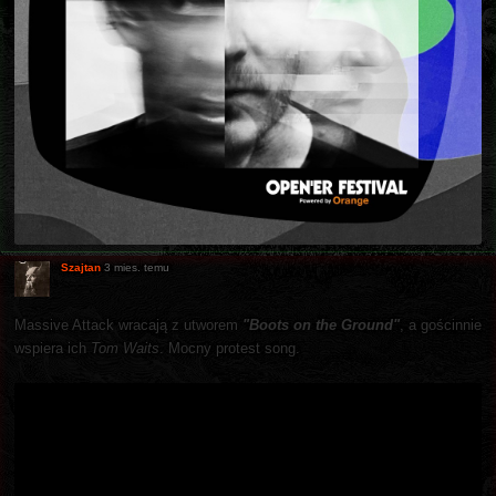
Szajtan
3 mies. temu
Massive Attack wracają z utworem
"Boots on the Ground"
, a gościnnie
wspiera ich
Tom Waits
. Mocny protest song.