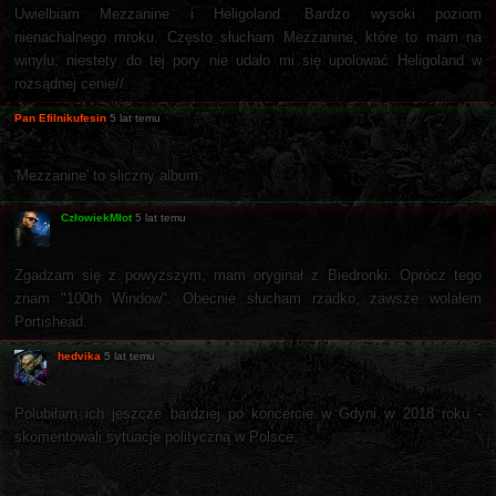
Uwielbiam Mezzanine i Heligoland. Bardzo wysoki poziom
nienachalnego mroku. Często słucham Mezzanine, które to mam na
winylu, niestety do tej pory nie udało mi się upolować Heligoland w
rozsądnej cenie//.
Pan Efilnikufesin
5 lat temu
'Mezzanine' to sliczny album.
CzłowiekMłot
5 lat temu
Zgadzam się z powyższym, mam oryginał z Biedronki. Oprócz tego
znam "100th Window". Obecnie słucham rzadko, zawsze wolałem
Portishead.
hedvika
5 lat temu
Polubiłam ich jeszcze bardziej po koncercie w Gdyni w 2018 roku -
skomentowali sytuacje polityczną w Polsce.