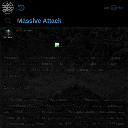
aktualności
Massive Attack
pit
5 lat temu
Pionierzy trip-hopu z Bristolu. Muzyka mroczna, erotyczna, grana z
nerwem i poczuciem humoru. Kto nie zna ten trąba, albo nigdy nie
oglądał Doktora Housa. Btw. Teardrop to moim zdaniem najsłabszy
numer na Mezzanine.
Czy wiesz, że?
On the 20th anniversary of Mezzanine's release, the record was encoded
into synthetic DNA—a first for an album. The project was in collaboration
with TurboBeads Labs in Switzerland; the digital audio of the album was
stored in the form of genetic information. The audio was then
compressed using Opus, coded in DNA molecules—with 920,000 short