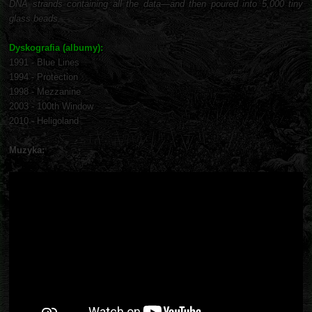
DNA strands containing all the data—and then poured into 5,000 tiny
glass beads.
Dyskografia (albumy):
1991 - Blue Lines
1994 - Protection
1998 - Mezzanine
2003 - 100th Window
2010 - Heligoland
Muzyka: