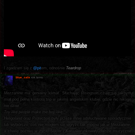
I zgadzam się z
@pit
em, odnośnie
Teardrop
.
blue_calx
rok temu
Mezzanine
ma genialny klimat. Słuchając
Risingson
czuję się jakbym
miał pod pełną kontrolą trip w jakimś angielskim klubie, gdzie nic nikogo
nie dziwi.
Toy-like people make me boy-like...
Heligoland
oraz
Protection
były przeze mnie odsłuchiwane sporadycznie
lub wybiórczo, coś nie mogłem się wgryźć tak mocno jak w
Mezzanine
,
a chwilę później w życiu Slayer i Kat uwarunkowały dalsze muzyczne