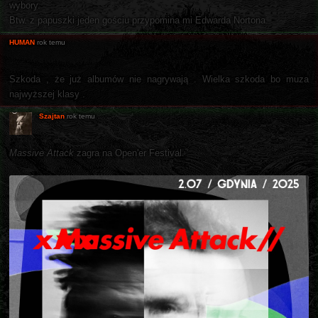
wybory.
Btw. z papuszki jeden gościu przypomina mi Edwarda Nortona.
HUMAN
rok temu
Szkoda , że już albumów nie nagrywają . Wielka szkoda bo muza
najwyższej klasy .
Szajtan
rok temu
Massive Attack
zagra na Open'er Festival.