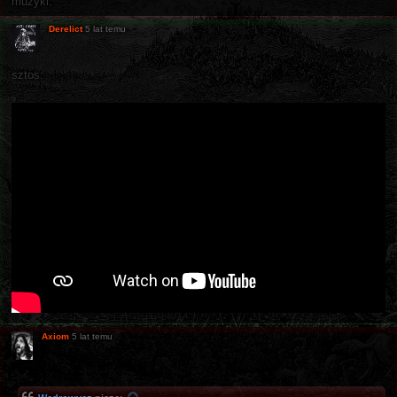
muzyki.
Derelict
5 lat temu
sztos:
Axiom
5 lat temu