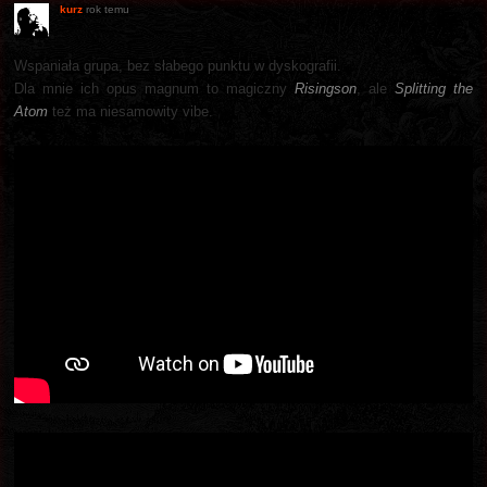
kurz
rok temu
Wspaniała grupa, bez słabego punktu w dyskografii.
Dla mnie ich opus magnum to magiczny
Risingson
, ale
Splitting the
Atom
też ma niesamowity vibe.