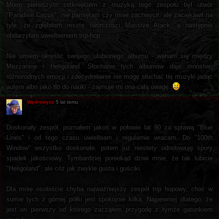
Moim pierwszym zetknięciem z muzyką tego zespołu był utwór
"Paradise Circus", nie pamiętam czy mnie zachwycił, ale zaciekawił na
tyle, że zgłębiłam resztę twórczości Massive Atack, a następnie
obdarzyłam uwielbieniem trip-hop.
Nie umiem określić swojego ulubionego albumu - waham się między
Mezzanine i Heligoland. Słuchanie tych albumów daje mnóstwo
różnorodnych emocji i zdecydowanie nie mogę słuchać tej muzyki jadąc
autem albo jako tło do nauki - zajmuje mi ona całą uwagę.
Wędrowycz
5 lat temu
Doskonały zespół, poznałem jakoś w połowie lat 90 za sprawą "Blue
Lines" i od tego czasu uwielbiam i regularnie wracam. Do "100th
Window" wszystko doskonałe, potem już niestety odnotowuję spory
spadek jakościowy. Tymbardziej poniekąd dziwi mnie, że tak lubicie
"Heligoland", ale cóż jak zwykle gusta i guściki.
Dla mnie osobiście chyba najważniejszy zespół trip hopowy, choć w
sumie tych z górnej półki jest spokojnie kilka. Najpewniej dlatego, że
jest on pierwszy od którego zacząłem przygodę z tymże gatunkiem