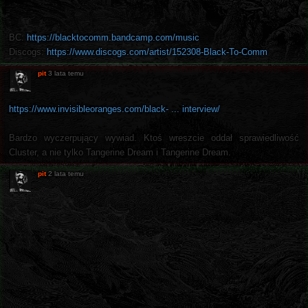
BC:
https://blacktocomm.bandcamp.com/music
Discogs:
https://www.discogs.com/artist/152308-Black-To-Comm
pit
3 lata temu
https://www.invisibleoranges.com/black- ... interview/
Bardzo wyczerpujący wywiad. Ktoś wreszcie oddał sprawiedliwość
Cluster, a nie tylko Tangerine Dream i Tangerine Dream.
pit
2 lata temu