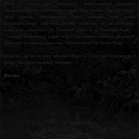
Black to Comm jest niemieckim, jednoosobowym projektem
eksperymentalnym za którym stoi niejaki Marc Richter. Jego styl zwykle
łączy wpływy elektroakustyki, dark ambientu oraz rocka
psychodelicznego. Jeśli ktoś chciałby przekonać się jak brzmiałoby
połączenie coilowskich "A Thousand Lights in a Darkened Room" i
"Constant Shallowness Leads to Evil" po sowitym podlaniu jazzowymi
wpływami, to polecam posłuchać "Seven Horses For Seven Kings".
Ostatnim, jak do tej pory, albumem Black to Comm jest kolaboracja z
drone / folkowym zespołem Senyawa.
Muzyka: