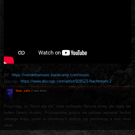
BC:
https://vendettamusic.bandcamp.com/music
Discogs:
https://www.discogs.com/artist/928523-Nachtmahr-2
blue_calx
2 lata temu
Przyznaję, że "Nicht wie sie" mnie rozbujało. Reszta mniej, ale nigdy nie
byłem fanem skuteru. Przynajmniej gościu nie próbuje wybielać historii
swojego kraju, panie w mundurach dobrze się prezentują a rura musi
jebać.