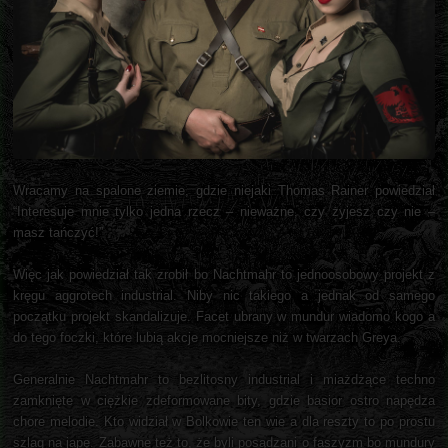
Wracamy na spalone ziemie, gdzie niejaki Thomas Rainer powiedział
“Interesuje mnie tylko jedna rzecz – nieważne, czy żyjesz czy nie –
masz tańczyć!”
Więc jak powiedział tak zrobił bo Nachtmahr to jednoosobowy projekt z
kręgu aggrotech industrial. Niby nic takiego a jednak od samego
początku projekt skandalizuje. Facet ubrany w mundur wiadomo kogo a
do tego foczki, które lubią akcje mocniejsze niż w twarzach Greya.
Generalnie Nachtmahr to bezlitosny industrial i miażdżące techno
zamknięte w ciężkie zdeformowane bity, gdzie basior ostro napędza
chore melodie. Kto widział w Bolkowie ten wie a dla reszty to po prostu
szlag na japę. Zabawne też to, że byli posądzani o faszyzm bo mundury