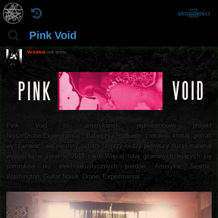
aktualności
Pink Void
Vexatus
rok temu
Pink Void to amerykański jednoosobowy projekt
Noise/Drone/Experimental. Babeczka całkiem ciekawy klimat potrafi
wyczarować, ale niestety ostatni (a przy okazji pierwszy duży) materiał
wypuściła w świat w 2017 roku. Więcej tutaj gitarowych lejących się
pomruków niż elektroakustycznych pierdów. Ameryka, Seattle,
Washington, Guitar Noise, Drone, Experimental...