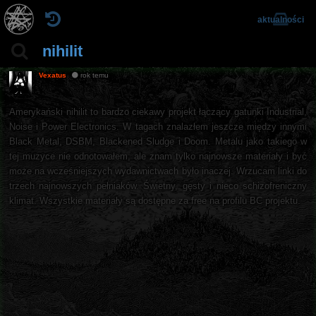
aktualności
nihilit
Vexatus
rok temu
Amerykański nihilit to bardzo ciekawy projekt łączący gatunki Industrial,
Noise i Power Electronics. W tagach znalazłem jeszcze między innymi
Black Metal, DSBM, Blackened Sludge i Doom. Metalu jako takiego w
tej muzyce nie odnotowałem, ale znam tylko najnowsze materiały i być
może na wcześniejszych wydawnictwach było inaczej. Wrzucam linki do
trzech najnowszych pełniaków. Świetny, gęsty i nieco schizofreniczny
klimat. Wszystkie materiały są dostępne za free na profilu BC projektu.