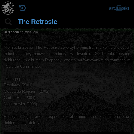
aktualności
The Retrosic
Darkseeder
5 mies. temu
Niemiecki zespół The Retrosic, stworzył oryginalną markę hard electro-
industrial ;-)wyznaczył standardy w kwietniu 2001 roku swoim
debiutanckim albumem Prophecy, często porównywanym do :wumpscut:
i Suicide Commando.
Discography
Prophecy (2001)
Messa da Requiem (2002)
God of Hell (2004)
Nightcrawler (2006)
Po płycie Nightcrawler zespół przestał istnieć...ktoś zna historię ? co
dokładnie się stało ?