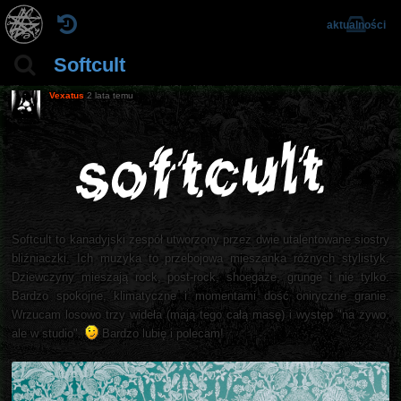
aktualności
Softcult
Vexatus
2 lata temu
Softcult to kanadyjski zespół utworzony przez dwie utalentowane siostry
bliźniaczki. Ich muzyka to przebojowa mieszanka różnych stylistyk.
Dziewczyny mieszają rock, post-rock, shoegaze, grunge i nie tylko.
Bardzo spokojne, klimatyczne i momentami dość oniryczne granie.
Wrzucam losowo trzy wideła (mają tego całą masę) i występ "na żywo,
ale w studio".
Bardzo lubię i polecam!