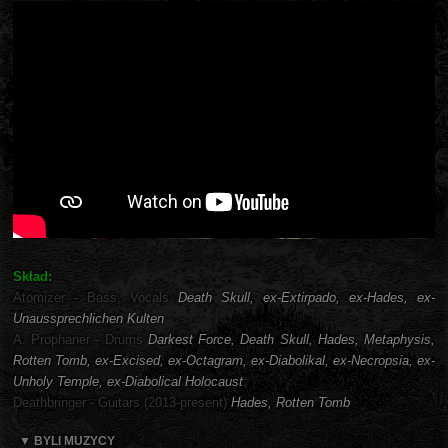
Skład:
Atomizer - Bass, Vocals
Death Skull, ex-Extirpado, ex-Hades, ex-
Unaussprechlichen Kulten
A. Prophaner - Drums
Darkest Force, Death Skull, Hades, Metaphysis,
Rotten Tomb, ex-Excised, ex-Octagram, ex-Diabolikal, ex-Necropsia, ex-
Unholy Temple, ex-Diabolical Holocaust
Deathbringer - Guitars (2013-present)
Hades, Rotten Tomb
▼ BYLI MUZYCY