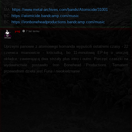
MA:
https://www.metal-archives.com/bands/Atomicide/31001
BC:
https://atomicide.bandcamp.com/music
BC:
https://ironboneheadproductions.bandcamp.com/music
yog
7 lat temu
Uprzejmi panowie z atomowego komanda wypuścili ostatnimi czasy - 22
czerwca mianowicie - króciutką, bo 11-minutową EP-kę o uroczej
okładce, zawierającą dwa strzały plus intro i outro. Pieczęć czaszki na
wydawnictwie postawiło Iron Bonehead Productions. Tematem
przewodnim dzieła jest
Furia i nieokiełznanie
.