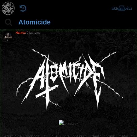
aktualności
Atomicide
Hajasz
9 lat temu
Atomicide pochodzi z Chile i gra obskurny death thrash metal z