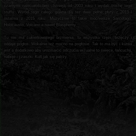
czarnymi naleciałościami. Istnieją od 2003 roku i wydali trochę tego
stuffu. Wśród tego całego gówna są też dwie pełne płyty z 2013 i
ostatnia z 2015 roku. Muzycznie to takie mocniejsze Sarcofago,
Holocausto, Volcano a nawet Blasphemy.
Tu nie ma cukierkowatego brzmienia, tu wszystko rzęzi, brzęczy i
oddaje pogłos. Wokalnie też mocno na pogłosie. Tak to ma być i kurwa
jest a dodatkowo aby urozmaicić odczucia wizualne to świece, łańcuchy,
naboje i czaszki. Kult jak się patrzy.