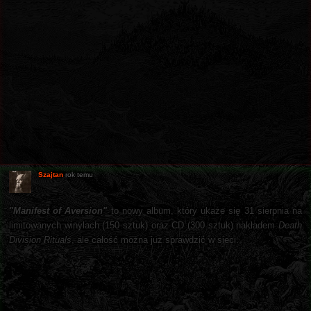
Szajtan
rok temu
"Manifest of Aversion"
to nowy album, który ukaże się 31 sierpnia na
limitowanych winylach (150 sztuk) oraz CD (300 sztuk) nakładem
Death
Division Rituals
, ale całość można już sprawdzić w sieci.