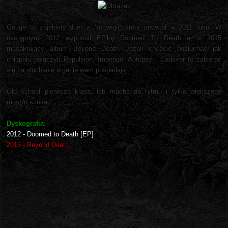
Gouge to zajebisty duet z Norwegii, który powstał w 2011 roku. W
następnym 2012 wypuścił EP'kę Doomed To Death a w 2015
masakrujący album Beyond Death. Jeżeli chcecie posłuchać jak
chłopaki połączyli Repulsion, Impetigo, Autopsy i Cadaver to zabierać
się za słuchanie a gacie wam pospadają.
Old school pierwsza klasa, łeb macha do rytmu i tylko większego
mosh'u szukać.
Dyskografia:
2012 - Doomed to Death [EP]
2015 - Beyond Death