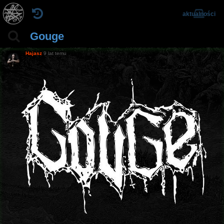
aktualności
Gouge
Hajasz
9 lat temu