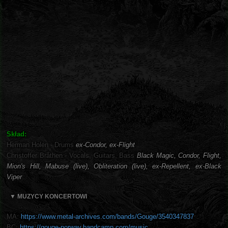
Skład:
Herman Holen - Drums
ex-Condor, ex-Flight
Christoffer Bråthen - Vocals, Guitars, Bass
Black Magic, Condor, Flight,
Mion's Hill, Mabuse (live), Obliteration (live), ex-Repellent, ex-Black
Viper
▼ MUZYCY KONCERTOWI
MA:
https://www.metal-archives.com/bands/Gouge/3540347837
BC:
https://gouge-norway.bandcamp.com/music