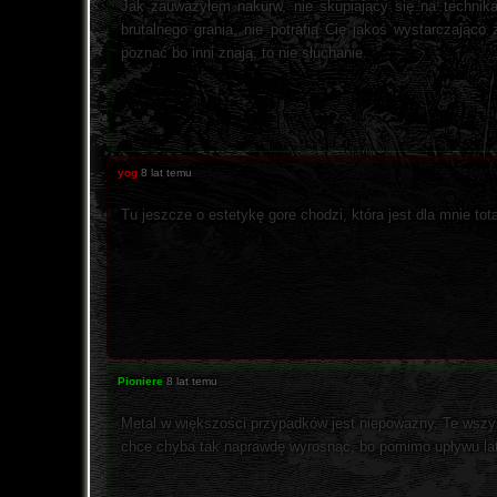
Jak zauważyłem nakurw, nie skupiający się na technikal
brutalnego grania, nie potrafią Cię jakoś wystarczając
poznać bo inni znają, to nie słuchanie.
yog
8 lat temu
Tu jeszcze o estetykę gore chodzi, która jest dla mnie to
Pioniere
8 lat temu
Metal w większości przypadków jest niepoważny. Te wszystk
chce chyba tak naprawdę wyrosnąć, bo pomimo upływu lat 