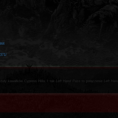
344
371/
tytuły kawałków Cypress Hilla. I tak
Left Hand Pass
to połączenie
Left Han