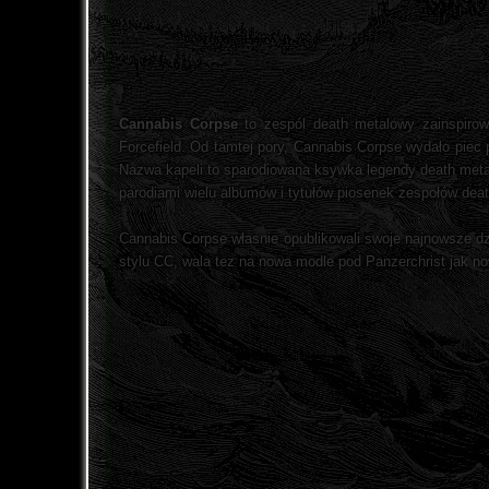
Cannabis Corpse
to zespól death metalowy zainspiro
Forcefield. Od tamtej pory, Cannabis Corpse wydało pie
Nazwa kapeli to sparodiowana ksywka legendy death metalu
parodiami wielu albumów i tytułów piosenek zespołów deat
Cannabis Corpse własnie opublikowali swoje najnowsze d
stylu CC, wala tez na nowa modle pod Panzerchrist jak n