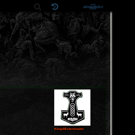
aktualności
KörgullExterminator