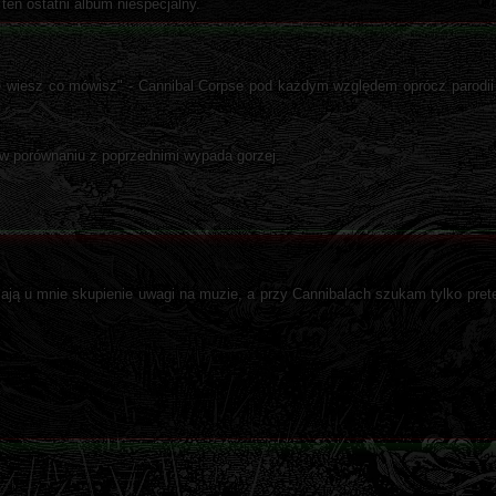
ten ostatni album niespecjalny.
 wiesz co mówisz" - Cannibal Corpse pod każdym względem oprócz parodii 
a w porównaniu z poprzednimi wypada gorzej.
ają u mnie skupienie uwagi na muzie, a przy Cannibalach szukam tylko pret