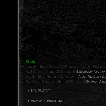
Skład:
Landphil - Bass, Guitars (2006-present), Vocals (2012-pre
HallHammer - Drums (2006-present)
Gatecreeper (live), ex
Brandon Ellis - Guitars (2014-present)
Arsis, The Black Dahl
Ray Suhy - Guitars (rhythm) (2015-present)
Six Feet Under
▼ BYLI MUZYCY
▼ MUZYCY KONCERTOWI