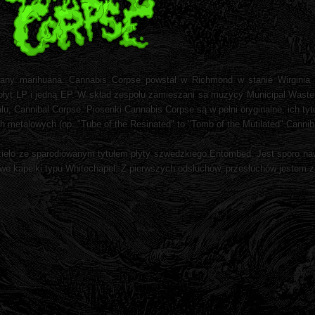
wany marihuana. Cannabis Corpse powstał w Richmond w stanie Wirgini
c płyt LP i jedną EP. W skład zespołu zamieszani sa muzycy Municipal Wast
, Cannibal Corpse. Piosenki Cannabis Corpse są w pełni oryginalne, ich tyt
h metalowych (np. "Tube of the Resinated" to "Tomb of the Mutilated" Cannib
zieło ze sparodiowanym tytułem płyty szwedzkiego Entombed. Jest sporo naw
owe kapelki typu Whitechapel. Z pierwszych odsłuchów, przesłuchów jestem 