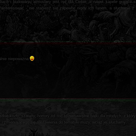
iach i budowaniu atmosfery jest nie dla Ciebie, a nawet kapele grające s
o zainteresować - nie staniesz się zapewne nigdy ich fanem, a słuchanie 
talnie niepoważna
ie kozły, szatany, horrory itd. toć to nienawistne bajki dla młodych, z któr
i zmieniającego się nastawienia do tematyki muzy, wciąż jej słuchamy.