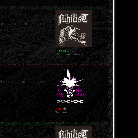
muzycznej, którą się nie
Pioniere
Moderator globalny
ekstu, żeby się na czymś
yog
Tormentor