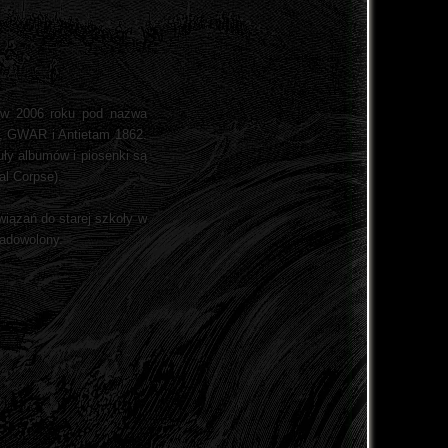
a w 2006 roku pod nazwa
e, GWAR i Antietam 1862.
uły albumów i piosenki są
al Corpse).
iązań do starej szkoły w
zadowolony.