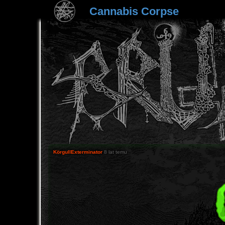
Cannabis Corpse
KörgullExterminator
8 lat temu