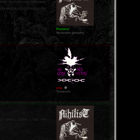
ilnie techniczną odmianę
z obowiązku/przymusu, by
Pioniere
Moderator globalny
yog
Tormentor
ych wieku żaden z nas nie