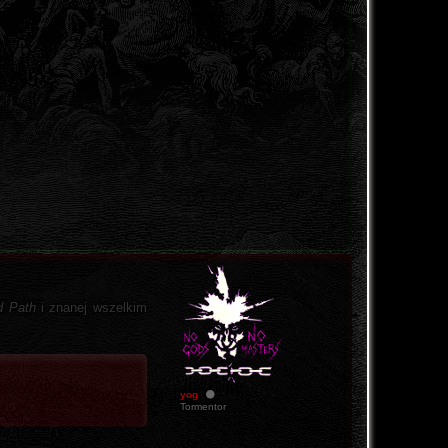
d Path
i znanej wszelkim
yog
Tormentor