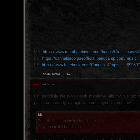
MA:
https://www.metal-archives.com/bands/Ca ... rpse/84
BC:
https://cannabiscorpseofficial.bandcamp.com/music
FB:
https://www.facebook.com/CannabisCorpse ... 899597
death metal
usa
Tagi:
yog
8 lat temu
Oni parodiują nie tylko death metalowe albumy, ale też 
palaczom zasady, cytując wspomnianych Cypressów:
Pass the joint on the left hand side
Only on the left hand side