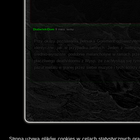
DiabelskiDom
9 mies. temu
Przy okazji poznawania pełniaka Gorement odświeżyłem
identyczne, jak w przypadku tamtych. Jeden z nieliczny
średnio-wyraziste, podobnie melancholijne w ramach prz
płaczliwego death/doomu z Wysp, że zachłystują się tym
pazur metalu w granej przez siebie muzyce i tych, którz
Strona używa plików cookies w celach statystycznych or