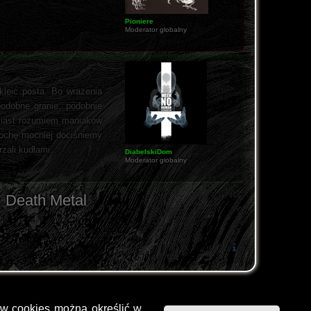
Pioniere
Moderator globalny
leić posta. Bo wrażenia
podobne granie, podobnie
omiast rozumiem maniaków
rochę mocniej dociśniemy
zali kudłami.
DiabelskiDom
Moderator globalny
Death Metal
ów cookies można określić w