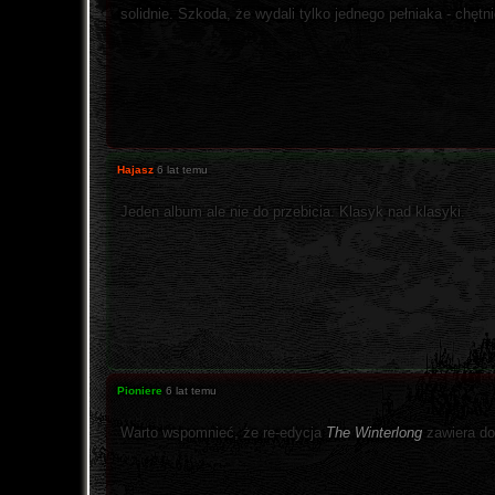
solidnie. Szkoda, że wydali tylko jednego pełniaka - chęt
Hajasz
6 lat temu
Jeden album ale nie do przebicia. Klasyk nad klasyki.
Pioniere
6 lat temu
Warto wspomnieć, że re-edycja
The Winterlong
zawiera do