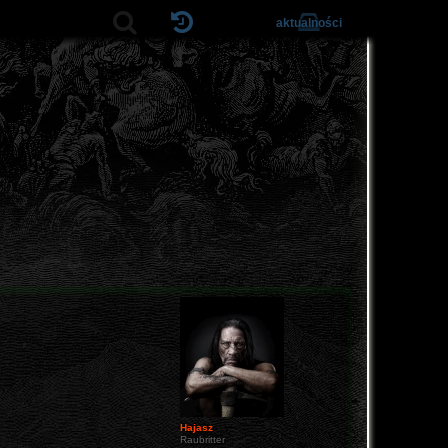
aktualności
Hajasz
Raubritter