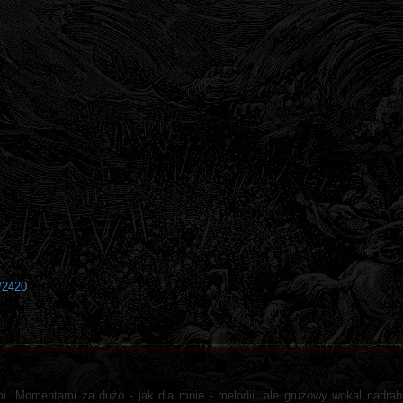
/2420
mi. Momentami za dużo - jak dla mnie - melodii, ale gruzowy wokal nadrabi