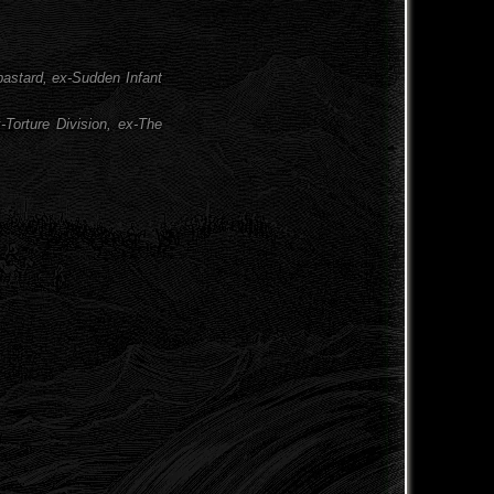
astard, ex-Sudden Infant
Torture Division, ex-The