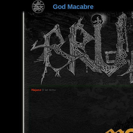
God Macabre
Hajasz
8 lat temu