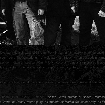
w, który działał już w 1988 roku. Po kilka zmianach nazwy w końcu padło
lbum perła The Winterlong... o wiele za krótki i jedyny. Ten pół godzinny ma
zyldem totalnie małej wytwórni M.B.R. Records i dzisiaj za pierwsze bicie
łyszymy tam praktycznie każdy zespół szwedzki, który działał w latach 90-
ię płyta live, ale jak na razie o planach nagrania nowego materiału cisza.
s (lead) (1991-1992, 2013-present)
At the Gates, Bombs of Hades, Darkcree
 Crown, ex-Dead Awaken (live), ex-Abhoth, ex-Morbid Salvation Army, ex-P