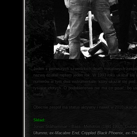
Jeden z pierwszych szwedzkich death metalowych zespołó
nazwą działali raptem jeden rok. W 1993 roku ukazał się a
numerów w tym dwa instrumentale, który ukazał się pod s
tysiące złotych. O podobieństwa nie ma co pisać, bo us
metal.
Obecnie zespół ma status aktywny i nawet w 2010 ukazała s
Skład:
Jonas Stålhammar - Bass, Mellotron (1991-1992), Guitar
Utumno, ex-Macabre End, Crippled Black Phoenix, ex-The