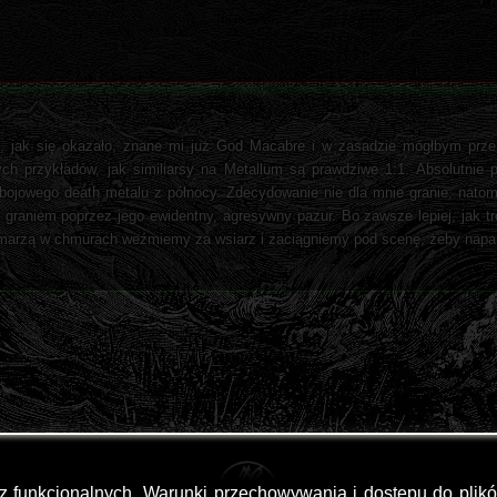
, jak się okazało, znane mi już God Macabre i w zasadzie mógłbym przek
ch przykładów, jak similiarsy na Metallum są prawdziwe 1:1. Absolutnie 
ebojowego death metalu z północy. Zdecydowanie nie dla mnie granie, nat
 graniem poprzez jego ewidentny, agresywny pazur. Bo zawsze lepiej, jak t
y marzą w chmurach weźmiemy za wsiarz i zaciągniemy pod scenę, żeby napar
az funkcjonalnych. Warunki przechowywania i dostępu do plik