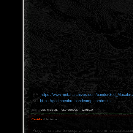
MA:
https://www.metal-archives.com/bands/God_Macabre
BC:
https://godmacabre.bandcamp.com/music
death metal
old-school
szwecja
Tagi:
Canidia
6 lat temu
Przyjemna stara Szwecja z lekko fińskimi naleciałościa