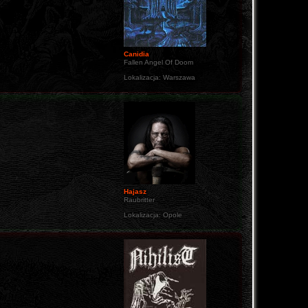
Canidia
Fallen Angel Of Doom
Lokalizacja:
Warszawa
Hajasz
Raubritter
Lokalizacja:
Opole