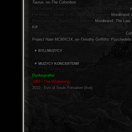
Taurus, ex-The Colombos
Ola Sjöberg - Guitars (rhythm) (1991-1992, 2013-present)
Per Boder - Vocals (1991-1992, 2013-present)
Mordbrand, 
Björn Larsson - Bass (2013-present)
Mordbrand, The Law, 
Kill
Tobias "Tobben" Gustafsson - Drums (2013-present)
Cut
Project Hate MCMXCIX, ex-Timothy Griffiths' Psychedelic
▼ BYLI MUZYCY
▼ MUZYCY KONCERTOWI
Dyskografia:
1993 - The Winterlong...
2010 - Eve of Souls Forsaken [live]