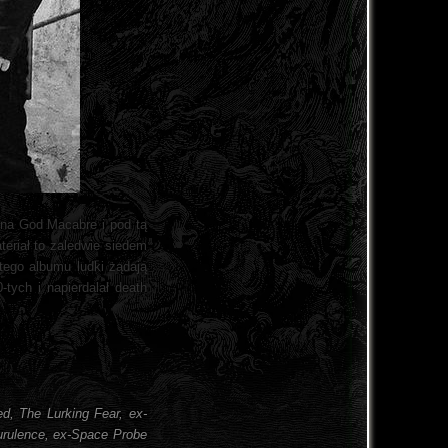
 na God Macabre i pod tą
teriał to zaledwie siedem
 tego albumu ludki żądają
tych i napierdalał death
d, The Lurking Fear, ex-
urulence, ex-Space Probe