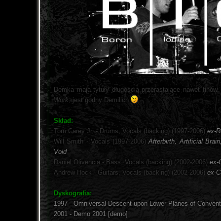
Demka mają tytuły długością przerastające nawet finów,
Work
, jest godny Demilich
Skład:
Tom Carey Jr. - Drums, Vocals (backing) (1997-2006)
ex-R
Will Smith - Vocals (1997-2006)
Afterbirth, Artificial Br
Void
Daniel Olivencia - Bass, Vocals (backing) (2002-2006)
ex-
Andrew Hock - Guitars, Vocals (backing) (2002-2006)
ex-C
Dyskografia:
1997 - Omniversal Descent upon Lower Planes of Convent
2001 - Demo 2001 [demo]