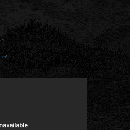
ja]
.com/