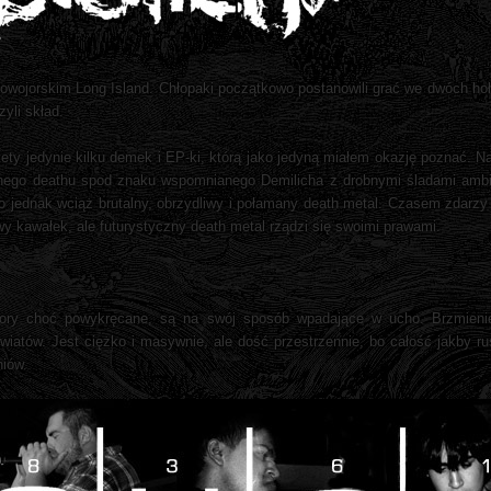
 nowojorskim Long Island. Chłopaki początkowo postanowili grać we dwóch hoł
yli skład.
stety jedynie kilku demek i EP-ki, którą jako jedyną miałem okazję poznać. 
znego deathu spod znaku wspomnianego Demilicha z drobnymi śladami am
 to jednak wciąż brutalny, obrzydliwy i połamany death metal. Czasem zdarzy
wy kawałek, ale futurystyczny death metal rządzi się swoimi prawami.
twory choć powykręcane, są na swój sposób wpadające w ucho. Brzmien
światów. Jest ciężko i masywnie, ale dość przestrzennie, bo całość jakby 
iów.