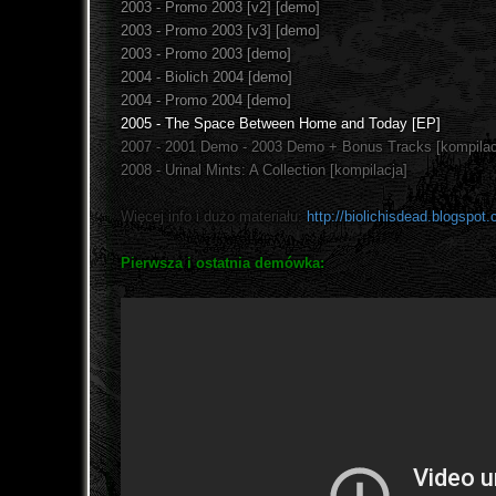
2003 - Promo 2003 [v2] [demo]
2003 - Promo 2003 [v3] [demo]
2003 - Promo 2003 [demo]
2004 - Biolich 2004 [demo]
2004 - Promo 2004 [demo]
2005 - The Space Between Home and Today [EP]
2007 - 2001 Demo - 2003 Demo + Bonus Tracks [kompilac
2008 - Urinal Mints: A Collection [kompilacja]
Więcej info i dużo materiału:
http://biolichisdead.blogspot
Pierwsza i ostatnia demówka: