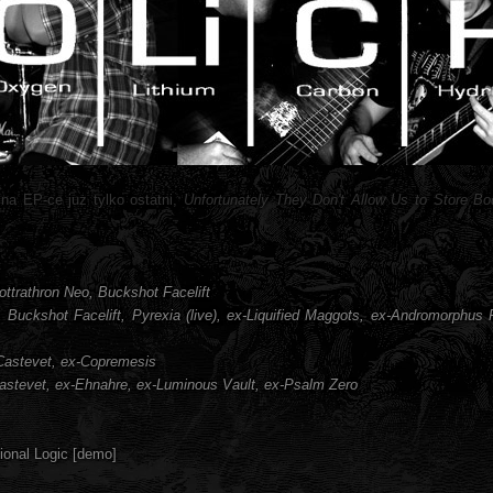
 na EP-ce już tylko ostatni,
Unfortunately They Don't Allow Us to Store Bo
ottrathron Neo, Buckshot Facelift
ain, Buckshot Facelift, Pyrexia (live), ex-Liquified Maggots, ex-Andromorphu
Castevet, ex-Copremesis
astevet, ex-Ehnahre, ex-Luminous Vault, ex-Psalm Zero
ional Logic [demo]