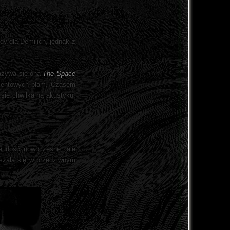
dy dla Demilich, jednak z
Nazywa się ona
The Space
bientowych plam. Czasem
 się chwilka na akustyku,
ie dość nowoczesne, ale
ruszała się w przedziwnym