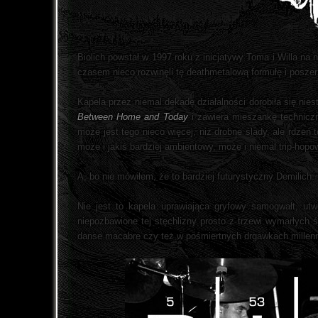
Biolich powstał w 1997 roku z inicjatywy Toma i Willa na
czasem nieco rozwinęli tę deathmetalową formułę i poszerz
Kapela przez niemal dekadę działalności dorobiła się nie
Between Home and Today
i zawiera mieszankę technic
może jest tego nieco więcej, niż drobne ślady, ale rdzeń
może i jakiś bardziej ambientowy, może i niemal trip-hopo
A, bo nie mówiłem, że to bardziej futurystyczny Demilich.
Nie jest to kapela uprawiająca gryfowy samogwałt, u
niepozbawione tej stęchlizny prosto z trzewi wymarłych 
danse macabre czy też w pośmiertnych drgawkach millenn