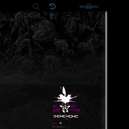
aktualności
yog
Tormentor