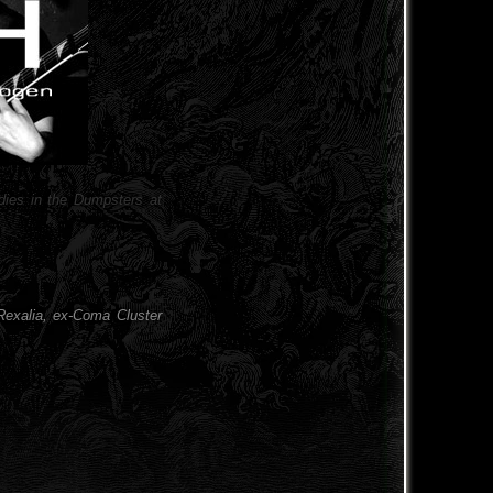
dies in the Dumpsters at
s Rexalia, ex-Coma Cluster