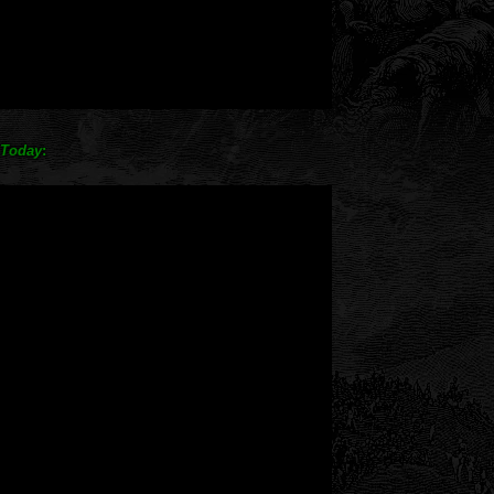
 Today
: