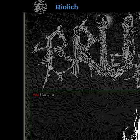
Biolich
yog
8 lat temu