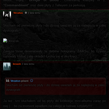
debiut, trójkę,
"Bringer of Blood"
, Cmentarną Klasykę nr 2,
"Commandment"
oraz dwie płyty z Talleyem za perkusją.
Vexatus
2 lata temu
Słucham od pierwszej płyty i do dzisiaj uważam ją za najlepszą w całej
dyskografii.
Zawsze mnie denerwowały te debilne hologramy ZAiKSu, bo często
rujnowały klimat całej okładki! Łezka się w oku kręci...
brzask
2 lata temu
Vexatus
pisze:
Słucham od pierwszej płyty i do dzisiaj uważam ją za najlepszą w całej
dyskografii
Ja też...tzn słuchałem od tej plyty do krótkiego mini-albumu zaraz po
niej:)....bo za moment wpadlem na całego w lodowe sztylety!!!!