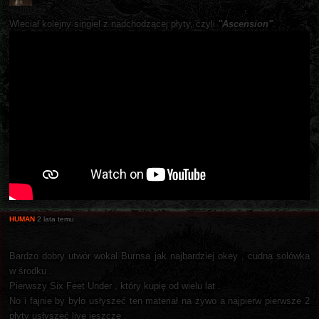
Wleciał kolejny singiel z nadchodzącej płyty, czyli
"Ascension"
.
HUMAN
2 lata temu
Bardzo dobry utwór wokal Burnsa jak najbardziej okey , cudna solówka
w środku .
Pierwszy Six Feet Under , który kupię od wielu lat .
No i fajnie by było usłyszeć ten materiał na żywo a najpierw pierwsze 2
płyty usłyszeć live jeszcze .