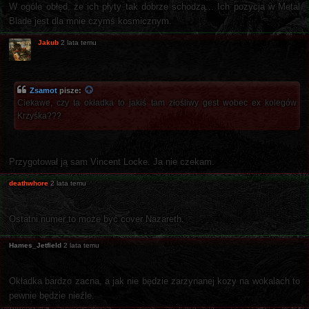
W ogóle obłęd, że ich płyty tak dobrze schodzą... Ich pozycja w Metal
Blade jest dla mnie czymś kosmicznym.
Jakub
2 lata temu
Zsamot
pisze:
Ciekawe, czy ta okładka to jakiś tam złośliwy gest wobec ex kolegów
Krzyśka???
Przygotował ją sam Vincent Locke. Ja nie czekam.
deathwhore
2 lata temu
Ostatni numer to może być cover Nazareth.
Hames_Jetfield
2 lata temu
Okładka bardzo zacna, a jak nie będzie zarzynanej kozy na wokalach to
pewnie będzie nieźle.