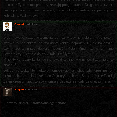
robotę i riffy pomimo prostoty zrywają papę z dachu. Druga płyta już tak
nie kopie, ale możliwe, że wtedy to już chyba bardziej skupiał się na
zabawie w Waltera White'a.
Zsamot
2 lata temu
Drugą swego czasu olałem, jakoś też wtedy ich olałem. Ale potem
szybko to nadrobiłem, bardzo dobra kontynuacja debiutu, ale najlepsze-
czyli trzecia, miało dopiero nadejść. Metal Mind już w tym nie
uczestniczył, licencję do trójki miał już Mystic.
Mnie tylko zdziwiła ta denne okładka, nie wiem, co też miało to
znaczyć.
Gdyby nie wokal, to niektóre kompozycje, jak chociażby drugi numer:
brzmią jak z zaginionej sesji do Obituary, z albumu Back from the Dead.
Zatem- reasumując, wysoka forma z debiutu jest cały czas utrzymana.
Szajtan
2 lata temu
Pierwszy singiel
"Know-Nothing Ingrate"