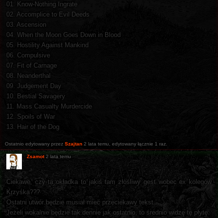
01. Know-Nothing Ingrate
02. Accomplice to Evil Deeds
03. Ascension
04. When the Moon Goes Down in Blood
05. Hostility Against Mankind
06. Compulsive
07. Fit of Carnage
08. Neanderthal
09. Judgement Day
10. Bestial Savagery
11. Mass Casualty Murdercide
12. Spoils of War
13. Hair of the Dog
Ostatnio edytowany przez
Szajtan
2 lata temu
, edytowany łącznie 1 raz.
Zsamot
2 lata temu
Ciekawe, czy ta okładka to jakiś tam złośliwy gest wobec ex kolegów
Krzyśka???
Ostatni utwór będzie musiał mieć przeciekawy tekst...
Jeżeli wokalnie będzie tak dennie jak ostatnio, to średnio widzę tę płytę.