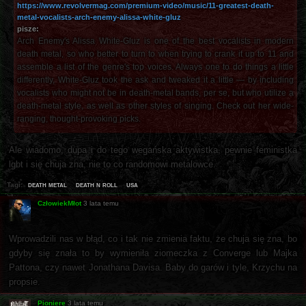
https://www.revolvermag.com/premium-video/music/11-greatest-death-
metal-vocalists-arch-enemy-alissa-white-gluz
pisze:
Arch Enemy's Alissa White-Gluz is one of the best vocalists in modern
death metal, so who better to turn to when trying to crank it up to 11 and
assemble a list of the genre's top voices. Always one to do things a little
differently, White-Gluz took the ask and tweaked it a little — by including
vocalists who might not be in death-metal bands, per se, but who utilize a
death-metal style, as well as other styles of singing. Check out her wide-
ranging, thought-provoking picks.
Ale wiadomo, dupa i do tego wegańska aktywistka, pewnie feministka
lgbt i się chuja zna, nie to co randomowi metalowce.
death metal
death n roll
usa
Tagi:
CzłowiekMłot
3 lata temu
Wprowadzili nas w błąd, co i tak nie zmienia faktu, że chuja się zna, bo
gdyby się znała to by wymieniła ziomeczka z Converge lub Majka
Pattona, czy nawet Jonathana Davisa. Baby do garów i tyle, Krzychu na
propsie.
Pioniere
3 lata temu