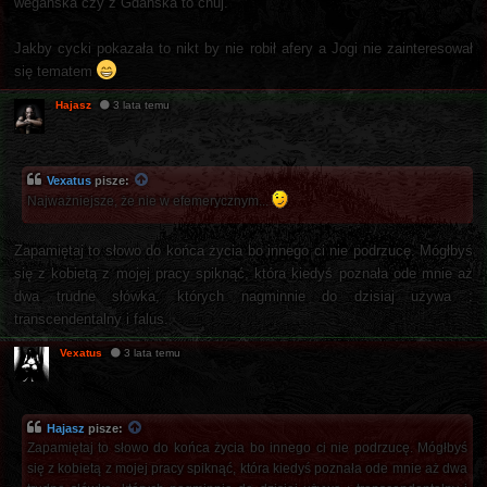
weganska czy z Gdańska to chuj.
Jakby cycki pokazała to nikt by nie robił afery a Jogi nie zainteresował
się tematem
Hajasz
3 lata temu
Vexatus
pisze:
Najważniejsze, że nie w efemerycznym...
Zapamiętaj to słowo do końca życia bo innego ci nie podrzucę. Mógłbyś
się z kobietą z mojej pracy spiknąć, która kiedyś poznała ode mnie aż
dwa trudne słówka, których nagminnie do dzisiaj używa :
transcendentalny i falus.
Vexatus
3 lata temu
Hajasz
pisze:
Zapamiętaj to słowo do końca życia bo innego ci nie podrzucę. Mógłbyś
się z kobietą z mojej pracy spiknąć, która kiedyś poznała ode mnie aż dwa