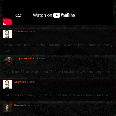
Zsamot
rok temu
Wokalnie ok, reszta to taka lekka mizeria, ale na jedną gitarę to niestety
czuć ...
dj zakrystian
rok temu
Krzych ma 57 lat, wygląda na 75. Alko i trawka, to wyniszczający sport.
Zsamot
rok temu
I jakiś taki zamknięty tryb życia. Strasznie zdziwaczał mam wrażenie...
Szajtan
5 mies. temu