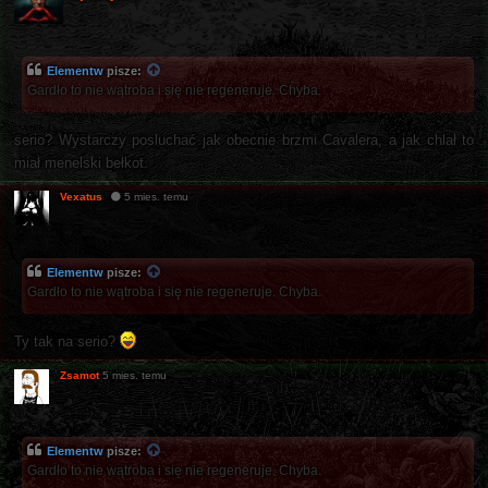
Elementw
pisze:
Gardło to nie wątroba i się nie regeneruje. Chyba.
serio? Wystarczy posluchać jak obecnie brzmi Cavalera, a jak chlał to
miał menelski bełkot.
Vexatus
5 mies. temu
Elementw
pisze:
Gardło to nie wątroba i się nie regeneruje. Chyba.
Ty tak na serio?
Zsamot
5 mies. temu
Elementw
pisze:
Gardło to nie wątroba i się nie regeneruje. Chyba.