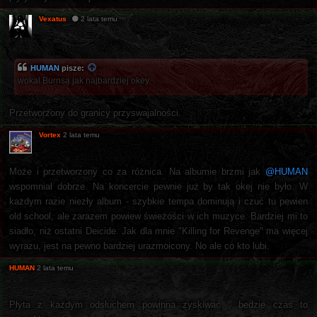
Vexatus
2 lata temu
HUMAN
pisze:
wokal Burnsa jak najbardziej okey
Przetworzony do granicy przyswajalności.
Vortex
2 lata temu
Może i przetworzony co za różnica. Na albumie brzmi jak
@HUMAN
wspomniał dobrze. Na koncercie pewnie już by tak okej nie było. W
każdym razie niezły album - szybkie tempa dominują i czuć tu pewien
old school, ale zarazem powiew świeżości w ich muzyce. Bardziej mi to
siadło, niż ostatni Deicide. Jak dla mnie "Killing for Revenge" ma więcej
wyrazu, jest na pewno bardziej urazmoicony. No ale co kto lubi.
HUMAN
2 lata temu
Płyta z każdym odsłuchem powinna zyskiwać , bedzie czas to