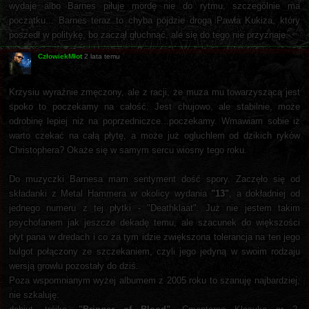
wydaje albo Barnes piłuje mordę nie do rytmu, szczególnie ma
początku... Barnes teraz to chyba pójdzie drogą Pawła Kukiza, który
poszedł w politykę, bo zaczął głuchnąć, ale się do tego nie przyznaje.
CzłowiekMłot
2 lata temu
Krzysiu wyraźnie zmęczony, ale z racji, że muza mu towarzyszącą jest
spoko to poczekamy na całość. Jest chujowo, ale stabilnie, może
odrobinę lepiej niż na poprzedniczce...poczekamy. Wmawiam sobie iż
warto czekać na całą płytę, a może już ogluchlem od dzikich ryków
Christophera? Okaże się w samym sercu wiosny tego roku.
Do muzyczki Barnesa mam sentyment dość spory. Zaczęło się od
składanki z Metal Hammera w okolicy wydania
"13"
, a dokładniej od
jednego numeru z tej płytki - "Deathklaat". Już nie jestem takim
psychofanem jak jeszcze dekadę temu, ale szacunek do większości
płyt pana w dredach i co za tym idzie zwiększona tolerancja na ten jego
bulgot połączony ze szczekaniem, czyli jego jedyną w swoim rodzaju
wersją growlu pozostały do dziś.
Poza wspomnianym wyżej albumem z 2005 roku to szanuję najbardziej,
nie szkaluję: