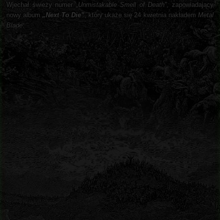
Wjechał świeży numer
„Unmistakable Smell of Death”
, zapowiadający
nowy album
„Next To Die”
, który ukaże się 24 kwietnia nakładem
Metal
Blade
.