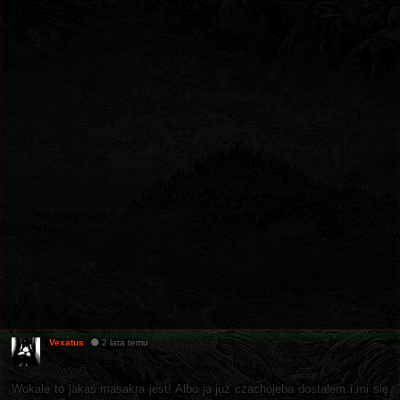
Vexatus
2 lata temu
Wokale to jakaś masakra jest! Albo ja już czachojeba dostałem i mi się