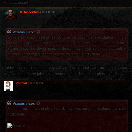
Na szczęście!
dj zakrystian
2 lata temu
Vexatus
pisze:
Wokale to jakaś masakra jest! Albo ja już czachojeba dostałem i mi się
wydaje albo Barnes piłuje mordę nie do rytmu, szczególnie ma początku...
Barnes teraz to chyba pójdzie drogą Pawła Kukiza, który poszedł w
politykę, bo zaczął głuchnąć, ale się do tego nie przyznaje.
Jakby chciał, to zabulgotałby jak za dawnych lat, ale mu się nie chce,
więc woli charczeć jak dzik z hemoroidami. Najlepsze płyty to 1, 3 i 4.
Zsamot
2 lata temu
Vexatus
pisze:
Słucham od pierwszej płyty i do dzisiaj uważam ją za najlepszą w całej
dyskografii.