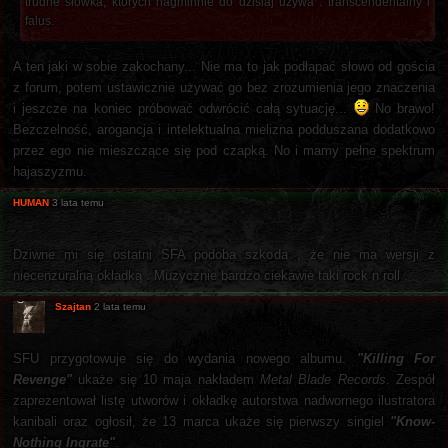
trudne słówka, których nagminnie do dzisiaj używa : transcendentalny i
falus.
A ten jaki w sobie zakochany... Nie ma to jak podłapać słowo od gościa
z forum, potem ustawicznie używać go bez zrozumienia jego znaczenia
i jeszcze na koniec próbować odwrócić całą sytuację...
No brawo!
Bezczelność, arogancja i intelektualna mielizna podduszana dodatkowo
przez ego nie mieszczące się pod czapką. No i mamy pełne spektrum
hajaszyzmu.
HUMAN
3 lata temu
Dziwne mi się ostatni SFA podoba szkoda , że nie ma wersji z
niecenzuralną okładką . Muzycznie bardzo ciekawie taki rock n roll .
Szajtan
2 lata temu
SFU przygotowuje się do wydania nowego albumu.
"Killing For
Revenge"
ukaże się 10 maja nakładem
Metal Blade Records
. Zespół
zaprezentował listę utworów i okładkę autorstwa nadwornego ilustratora
kanibali oraz ogłosił, że 13 marca ukaże się pierwszy singiel
"Know-
Nothing Ingrate"
.