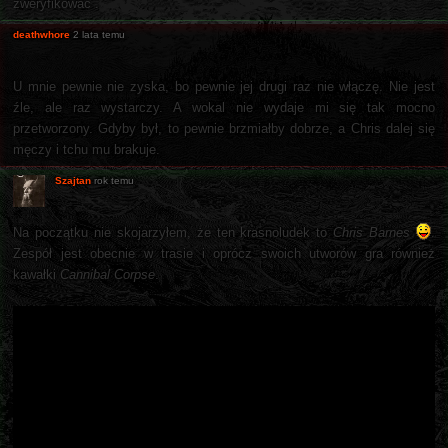
zweryfikować .
deathwhore
2 lata temu
U mnie pewnie nie zyska, bo pewnie jej drugi raz nie włączę. Nie jest
źle, ale raz wystarczy. A wokal nie wydaje mi się tak mocno
przetworzony. Gdyby był, to pewnie brzmiałby dobrze, a Chris dalej się
męczy i tchu mu brakuje.
Szajtan
rok temu
Na początku nie skojarzyłem, że ten krasnoludek to
Chris Barnes
.
Zespół jest obecnie w trasie i oprócz swoich utworów gra również
kawałki
Cannibal Corpse
.