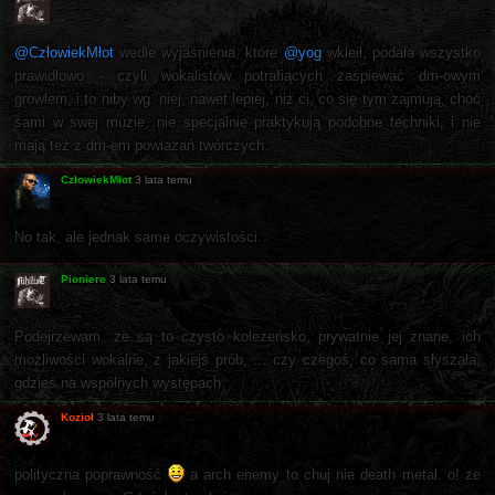
@CzłowiekMłot
wedle wyjaśnienia, które
@yog
wkleił, podała wszystko
prawidłowo - czyli wokalistów potrafiących zaśpiewać dm-owym
growlem, i to niby wg. niej, nawet lepiej, niż ci, co się tym zajmują, choć
sami w swej muzie, nie specjalnie praktykują podobne techniki, i nie
mają też z dm-em powiazań twórczych.
CzłowiekMłot
3 lata temu
No tak, ale jednak same oczywistości.
Pioniere
3 lata temu
Podejrzewam, że są to czysto koleżeńsko, prywatnie jej znane, ich
możliwości wokalne, z jakiejś prób, ... czy czegoś, co sama słyszała,
gdzieś na wspólnych występach.
Kozioł
3 lata temu
polityczna poprawność
a arch enemy to chuj nie death metal. o! ze