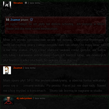
Vexatus
2 lata temu
Zsamot
pisze:
W ogóle obłęd, że ich płyty tak dobrze schodzą... Ich pozycja w Metal
Blade jest dla mnie czymś kosmicznym.
Mnie ich wyniki sprzedażowe wcale nie dziwią. Charyzma frontmana i
wiele lat ciężkiej pracy całego zespołu dało taki efekt, że mają teraz taki
a nie inny status. Płyty coraz słabsze, wokale coraz gorsze, ale ludzie
ich lubią i karawana jedzie dalej. Sam ich bardzo lubię, ale nowszych
płyt bardzo rzadko słucham, bo wokale mnie drażnią.
Zsamot
2 lata temu
Mam sporo płyt SFU. Ale jestem obiektywny, a obecna forma wokalisty
prosi się o ... zmianę wokalu. Po prostu. Facet już nie daje rady. Nawet
nie chcę myśleć o koncertach... Skoro tak brzmią te nagrane w studio...
dj zakrystian
2 lata temu