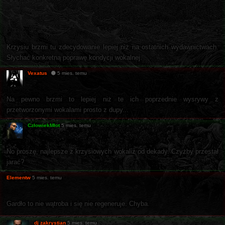
Krzysiu brzmi tu zdecydowanie lepiej niż na ostatnich wydawnictwach.
Słychać konkretną poprawę kondycji wokalnej.
Vexatus
5 mies. temu
Na pewno brzmi to lepiej niż te ich poprzednie wysrywy z
przetworzonymi wokalami prosto z dupy...
CzłowiekMłot
5 mies. temu
No proszę, najlepsze z krzysiowych wokaliz od dekady. Czyżby przestał
jarać?
Elementw
5 mies. temu
Gardło to nie wątroba i się nie regeneruje. Chyba.
dj zakrystian
5 mies. temu