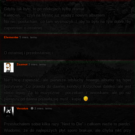
Gdyby tak było, to po infekcjach byłby dramat.
Kwiecień, ... czyli na Mystic już wjadą z nowym albumem
No nic, posłucham, co tam wysmażyli. I oby to było na tyle dobre, by
zapomnieć o ostatniej...
Elementw
5 mies. temu
O ostatniej i przedostatniej i
Zsamot
3 mies. temu
Nie chcę zapeszać, ale pierwsze odsłuchy nowego albumu są hiper
pozytywne. Co prawda do dawnej kondycji Krzychowi daleko, ale jest
nieco lepiej. Za to muzycznie... poczekam z wnioskami, ale po raz
pierwszy od dawna pojawiła się myśl - kupię.
Vexatus
3 mies. temu
Przesłuchałem sobie kilka razy "Next to Die" i całkiem nieźle to pierdzi.
Wiadomo, że do najlepszych płyt sporo brakuje, ale chyba nikt przy