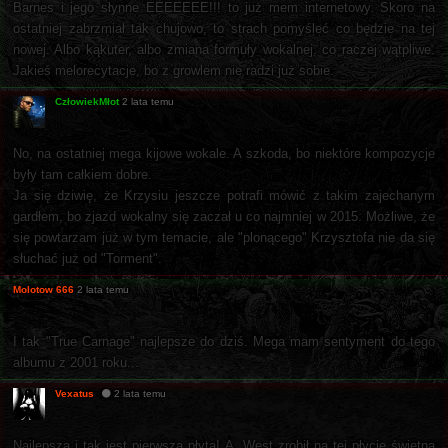
Barnes i jego słynne EEEEEEE!!! to już mem internetowy. Skoro na
ostatniej zabrzmiał tak chujowo, to strach pomyśleć co będzie na tej
nowej. Albo kąkuter, albo zmiana formuły wokalnej, co raczej wątpliwe.
Jakieś melorecytacje, bo z growlem nie radzi już sobie.
CzłowiekMłot
2 lata temu
No, na ostatniej mega kijowe wokale. A szkoda, bo niektóre kompozycje
były tam całkiem dobre.
Ja się dziwię, że Krzysiu jeszcze potrafi mówić z takim zajechanym
gardłem, bo zjazd wokalny się zaczał u co najmniej w 2015. Możliwe, że
się powtarzam już w tym temacie, ale "plonącego" Krzysztofa nie da się
słuchać już od "Torment".
Molotow 666
2 lata temu
I tak "True Carnage" najlepsze do dziś. Mega mam sentyment do tego
albumu z 2001 roku...
Vexatus
2 lata temu
Najlepsza i tak jest pierwsza płyta! A. West zrobił na tej płycie świetną