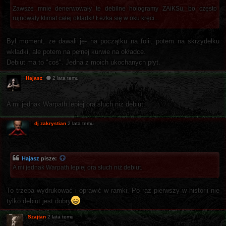
Zawsze mnie denerwowały te debilne hologramy ZAiKSu, bo często
rujnowały klimat całej okładki! Łezka się w oku kręci...
Był moment, że dawali je- na początku na folii, potem na skrzydełku
wkładki, ale potem na pełnej kurwie na okładce.
Debiut ma to "coś". Jedna z moich ukochanych płyt.
Hajasz
2 lata temu
A mi jednak Warpath lepiej ora słuch niż debiut.
dj zakrystian
2 lata temu
Hajasz
pisze:
A mi jednak Warpath lepiej ora słuch niż debiut.
To trzeba wydrukować i oprawić w ramki. Po raz pierwszy w historii nie
tylko debiut jest dobry
Szajtan
2 lata temu