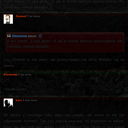
A ten numer ,,3 lata głodu" to jak w mordę twórcze wykorzystanie riffu
Overkilla i melodii Metalliki.
Zsamot
5 lat temu
Elementw
pisze:
A ten numer ,,3 lata głodu" to jak w mordę twórcze wykorzystanie riffu
Overkilla i melodii Metalliki.
Czy Overkill to nie wiem, ale przesympatyczne echa Metallici są na
pewno.
Elementw
5 lat temu
"Skullkrusher"
kurz
4 lata temu
Mi płytka z zeszłego roku dupy nie urwała, ale może to nie był
odpowiedni moment. Tak czy inaczej wracając do prehistorii to debiut,
który nie wyszedł jako debiut, czyli Embrace The Death to jest kawał