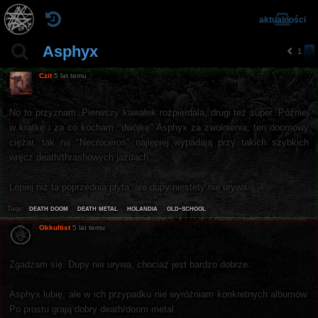
aktualności
Asphyx
1
2
p
o
Czit
5 lat temu
pr
z
e
No to przyznam. Pierwszy kawałek rozpierdala, drugi też super. Później
d
w kratkę i za co kocham "dwójkę" Asphyx za zwolnienia, ten doomowy
ni
a
ciężar, tak na "Necroceros" najlepiej wypadają przy takich szybkich
wręcz death/thrashowych jazdach.
Lepiej niż ta poprzednia płyta, ale dupy niestety nie urywa.
death doom
death metal
holandia
old-school
Tagi:
Okkultist
5 lat temu
Zgadzam się. Dupy nie urywa, chociaż jest bardzo dobrze.
Asphyx lubię, ale w ich przypadku nie wyróżniam konkretnych albumów.
Po prostu grają dobry death/doom metal.