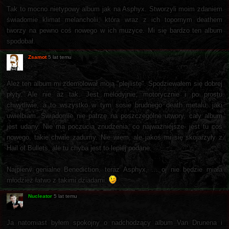
Tak to mocno nietypowy album jak na Asphyx. Stworzyli moim zdaniem
świadomie klimat melancholii, która wraz z ich topornym deathem
tworzy na pewno coś nowego w ich muzyce. Mi się bardzo ten album
spodobał.
Zsamot
5 lat temu
Ależ ten album mi zdemolował moją "plejlistę". Spodziewałem się dobrej
płyty. Ale nie aż tak. Jest melodyjnie, motorycznie i po prostu
chwytliwie, a to wszystko w tym sosie brudnego death metalu, jaki
uwielbiam. Świadomie nie patrzę na poszczególne utwory, cały album
jest udany. Nie ma poczucia znudzenia, co najważniejsze- jest tu coś
nowego, takie chwile zadumy. Nie wiem, ale jakoś mi się skojarzyły z
Hail of Bullets, ale tu chyba jest to lepiej podane.
Najpierw genialne Benediction, teraz Asphyx, ... oj nie będzie miała
młodzież łatwo z takimi dziadami.
Nucleator
5 lat temu
Ja natomiast byłem spokojny o nadchodzący album Van Drunena i