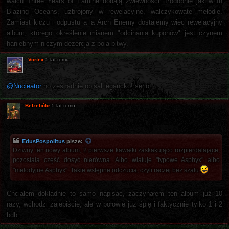
walcu Three Years of Famine dodają zwiewności. Podobnie jak w In
Blazing Oceans, uzbrojony w rewelacyjne, walczykowate melodie.
Zamiast kiczu i odpustu a la Arch Enemy dostajemy więc rewelacyjny
album, którego określenie mianem "odcinania kuponów" jest czynem
haniebnym niczym dezercja z pola bitwy.
Vortex
5 lat temu
@Nucleator
no żeś ładnie opisał legancko! serio
Belzebóbr
5 lat temu
EdusPospolitus
pisze:
Dziwny ten nowy album, 2 pierwsze kawałki zaskakująco rozpierdalające,
pozostała część dosyć nierówna. Albo wlatuje "typowe Asphyx" albo
"melodyjne Asphyx". Takie wstępne odczucia, czyli raczej bez szału
Chciałem dokładnie to samo napisać, zaczynałem ten album już 10
razy, wchodzi zajebiście, ale w połowie już śpię i faktycznie tylko 1 i 2
bdb.