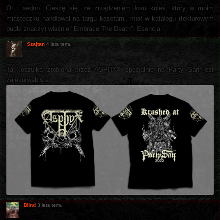
Ot i sedno. Cieszę się, że zrządzeniem losu koleś, który w moim
miasteczku handlował na targu kasetami, miał w katalogu (tekturowym
pudle znaczy) właśnie "Embrace The Death". Esencja.
Szajtan
4 lata temu
Ta koszulka zrobiona przez ASPHYX specjalnie na Party San jest
zajekurwabista.
Blind
3 lata temu