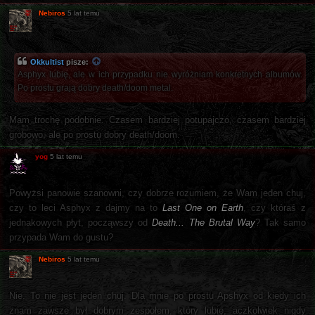
Nebiros
5 lat temu
Okkultist
pisze:
Asphyx lubię, ale w ich przypadku nie wyróżniam konkretnych albumów.
Po prostu grają dobry death/doom metal.
Mam trochę podobnie. Czasem bardziej potupajczo, czasem bardziej
grobowo, ale po prostu dobry death/doom.
yog
5 lat temu
Powyżsi panowie szanowni, czy dobrze rozumiem, że Wam jeden chuj,
czy to leci Asphyx z dajmy na to
Last One on Earth
, czy któraś z
jednakowych płyt, począwszy od
Death... The Brutal Way
? Tak samo
przypada Wam do gustu?
Nebiros
5 lat temu
Nie. To nie jest jeden chuj. Dla mnie po prostu Apshyx od kiedy ich
znam zawsze był dobrym zespołem, który lubię, aczkolwiek nigdy