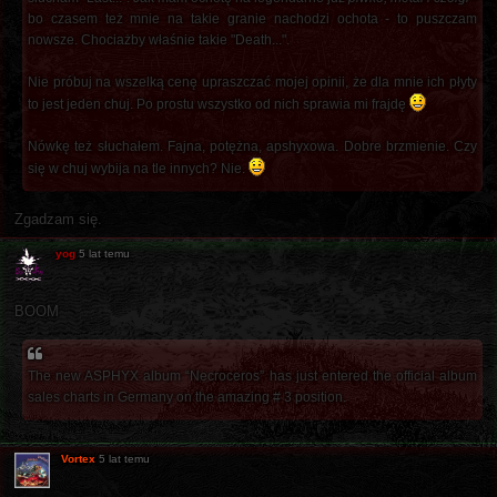
bo czasem też mnie na takie granie nachodzi ochota - to puszczam
nowsze. Chociażby właśnie takie "Death...".
Nie próbuj na wszelką cenę upraszczać mojej opinii, że dla mnie ich płyty
to jest jeden chuj. Po prostu wszystko od nich sprawia mi frajdę
Nówkę też słuchałem. Fajna, potężna, apshyxowa. Dobre brzmienie. Czy
się w chuj wybija na tle innych? Nie.
Zgadzam się.
yog
5 lat temu
BOOM
The new ASPHYX album “Necroceros” has just entered the official album
sales charts in Germany on the amazing # 3 position.
Vortex
5 lat temu