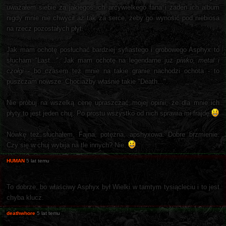
uważałem siebie za jakiegoś ich arcywielkego fana i żaden ich album
nigdy mnie nie chwycił aż tak za serce, żeby go wynosić pod niebiosa
na rzecz pozostałych płyt.
Jak mam ochotę posłuchać bardziej syfiastego i grobowego Asphyx to
słucham "Last...". Jak mam ochotę na legendarne już
piwko, metal i
czołgi
- bo czasem też mnie na takie granie nachodzi ochota - to
puszczam nowsze. Chociażby właśnie takie "Death...".
Nie próbuj na wszelką cenę upraszczać mojej opinii, że dla mnie ich
płyty to jest jeden chuj. Po prostu wszystko od nich sprawia mi frajdę
Nówkę też słuchałem. Fajna, potężna, apshyxowa. Dobre brzmienie.
Czy się w chuj wybija na tle innych? Nie.
HUMAN
5 lat temu
To dobrze, bo właściwy Asphyx był Wielki w tamtym tysiącleciu i to jest
chyba klucz.
deathwhore
5 lat temu