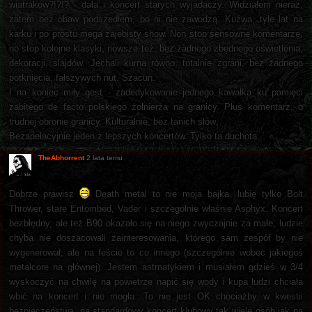
wiatraków?!?!? - dała i koncert starych wyjadaczy. Widziałem nieraz,
zatem bez obaw podszedłem, bo ni nie zawodzą. Kuźwa, tyle lat na
karku i po prostu mega zajebisty show. Non stop sensowne komentarze,
no stop kolejne klasyki, nowsze też, bez żadnego zbędnego oświetlenia,
dekoracji, slajdów. Jechali kurna równo, totalnie zgrani, bez żadnego
potknięcia, fałszywych nut. Szacun.
I na koniec miły gest - zadedykowanie jednego kawałka ku pamięci
zabitego de facto polskiego żołnierza na granicy. Plus komentarz, o
trudnej obronie granicy. Kulturalnie, bez tanich słów.
Bezapelacyjnie jeden z lepszych koncertów. Tylko ta duchota...
TheAbhorrent
2 lata temu
Dobrze prawisz
Death metal to nie moja bajka, lubię tylko Bolt
Thrower, stare Entombed, Vader i szczególnie właśnie Asphyx. Koncert
bezbłędny, ale też B90 okazało się na niego zwyczajnie za małe, ludzie
chyba nie doszacowali zainteresowania, którego sam zespół by nie
wygenerował, ale na feście to co innego (szczególnie wobec jakiegoś
metalcore na głównej). Jestem astmatykiem i musiałem gdzieś w 3/4
wyskoczyć na chwilę na powietrze napić się wody i kupa ludzi chciała
wbić na koncert i nie mogła. To nie jest OK chociażby w kwestii
bezpieczeństwa, na standardowy koncert klubowy tak wiele osób jak na