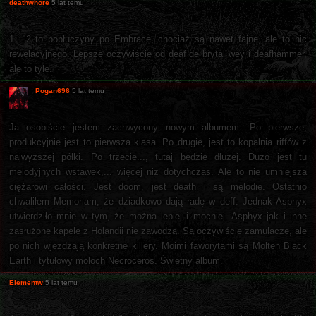
deathwhore
5 lat temu
1 i 2 to popłuczyny po Embrace, chociaż są nawet fajne, ale to nic
rewelacyjnego. Lepsze oczywiście od deaf de brytal wey i deafhammer,
ale to tyle.
Pogan696
5 lat temu
Ja osobiście jestem zachwycony nowym albumem. Po pierwsze,
produkcyjnie jest to pierwsza klasa. Po drugie, jest to kopalnia riffów z
najwyższej półki. Po trzecie..., tutaj będzie dłużej. Dużo jest tu
melodyjnych wstawek,... więcej niż dotychczas. Ale to nie umniejsza
ciężarowi całości. Jest doom, jest death i są melodie. Ostatnio
chwaliłem Memoriam, że dziadkowo dają radę w deff. Jednak Asphyx
utwierdziło mnie w tym, że można lepiej i mocniej. Asphyx jak i inne
zasłużone kapele z Holandii nie zawodzą. Są oczywiście zamulacze, ale
po nich wjeżdżają konkretne killery. Moimi faworytami są Molten Black
Earth i tytułowy moloch Necroceros. Świetny album.
Elementw
5 lat temu