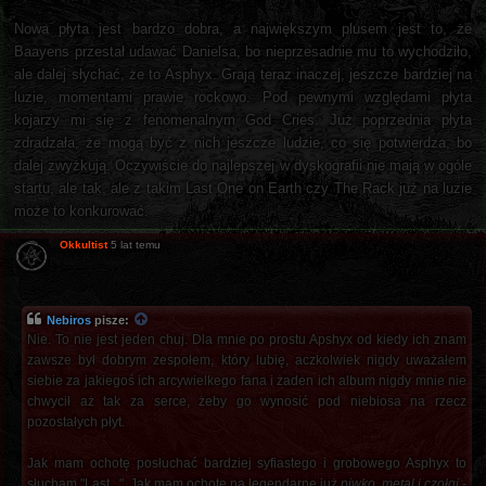
Nowa płyta jest bardzo dobra, a największym plusem jest to, że
Baayens przestał udawać Danielsa, bo nieprzesadnie mu to wychodziło,
ale dalej słychać, że to Asphyx. Grają teraz inaczej, jeszcze bardziej na
luzie, momentami prawie rockowo. Pod pewnymi względami płyta
kojarzy mi się z fenomenalnym God Cries. Już poprzednia płyta
zdradzała, że mogą być z nich jeszcze ludzie, co się potwierdza, bo
dalej zwyżkują. Oczywiście do najlepszej w dyskografii nie mają w ogóle
startu, ale tak, ale z takim Last One on Earth czy The Rack już na luzie
może to konkurować.
Okkultist
5 lat temu
Nebiros
pisze:
Nie. To nie jest jeden chuj. Dla mnie po prostu Apshyx od kiedy ich znam
zawsze był dobrym zespołem, który lubię, aczkolwiek nigdy uważałem
siebie za jakiegoś ich arcywielkego fana i żaden ich album nigdy mnie nie
chwycił aż tak za serce, żeby go wynosić pod niebiosa na rzecz
pozostałych płyt.
Jak mam ochotę posłuchać bardziej syfiastego i grobowego Asphyx to
słucham "Last...". Jak mam ochotę na legendarne już
piwko, metal i czołgi
-