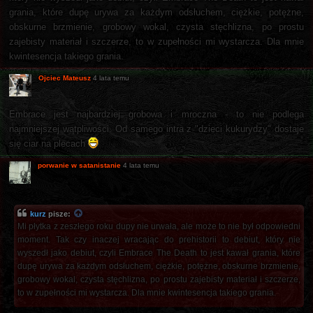
grania, które dupę urywa za każdym odsłuchem, ciężkie, potężne,
obskurne brzmienie, grobowy wokal, czysta stęchlizna, po prostu
zajebisty materiał i szczerze, to w zupełności mi wystarcza. Dla mnie
kwintesencja takiego grania.
Ojciec Mateusz
4 lata temu
Embrace jest najbardziej grobowa i mroczna - to nie podlega
najmniejszej wątpliwości. Od samego intra z "dzieci kukurydzy" dostaje
się ciar na plecach
porwanie w satanistanie
4 lata temu
kurz
pisze:
Mi płytka z zeszłego roku dupy nie urwała, ale może to nie był odpowiedni
moment. Tak czy inaczej wracając do prehistorii to debiut, który nie
wyszedł jako debiut, czyli Embrace The Death to jest kawał grania, które
dupę urywa za każdym odsłuchem, ciężkie, potężne, obskurne brzmienie,
grobowy wokal, czysta stęchlizna, po prostu zajebisty materiał i szczerze,
to w zupełności mi wystarcza. Dla mnie kwintesencja takiego grania.