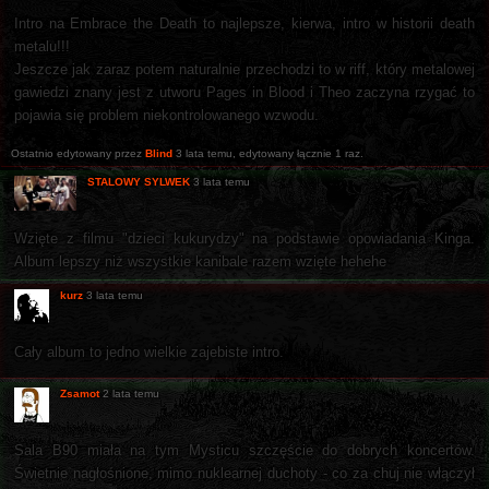
Intro na Embrace the Death to najlepsze, kierwa, intro w historii death
metalu!!!
Jeszcze jak zaraz potem naturalnie przechodzi to w riff, który metalowej
gawiedzi znany jest z utworu Pages in Blood i Theo zaczyna rzygać to
pojawia się problem niekontrolowanego wzwodu.
Ostatnio edytowany przez
Blind
3 lata temu
, edytowany łącznie 1 raz.
STALOWY SYLWEK
3 lata temu
Wzięte z filmu "dzieci kukurydzy" na podstawie opowiadania Kinga.
Album lepszy niż wszystkie kanibale razem wzięte hehehe
kurz
3 lata temu
Cały album to jedno wielkie zajebiste intro.
Zsamot
2 lata temu
Sala B90 miała na tym Mysticu szczęście do dobrych koncertów.
Świetnie nagłośnione, mimo nuklearnej duchoty - co za chuj nie włączył