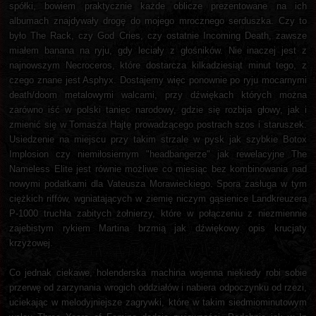
spółki, bowiem praktycznie każde oblicze prezentowane na ich
albumach znajdywały drogę do mojego mrocznego serduszka. Czy to
było The Rack, czy God Cries, czy ostatnie Incoming Death, zawsze
miałem banana na ryju, gdy leciały z głośników. Nie inaczej jest z
najnowszym Necroceros, które dostarcza kilkadziesiąt minut tego, z
czego znane jest Asphyx. Dostajemy więc ponownie po ryju mocarnymi
death/doom metalowymi walcami, przy dźwiękach których można
zarówno iść w polski taniec narodowy, gdzie się rozbija głowy, jak i
zmienić się w Tomasza Hajtę prowadzącego postrach szos i staruszek.
Usiedzenie na miejscu przy takim strzale w pysk jak szybkie Botox
Implosion czy niemiłosiernym "headbangerze" jak rewelacyjne The
Nameless Elite jest równie możliwe co miesiąc bez kombinowania nad
nowymi podatkami dla Vateusza Morawieckiego. Spora zasługa w tym
ciężkich riffów, wgniatających w ziemię niczym gąsienice Landkreuzera
P-1000 truchła zabitych żołnierzy, które w połączeniu z niezmiennie
zajebistym rykiem Martina brzmią jak dźwiękowy opis krucjaty
krzyżowej.
Co jednak ciekawe, holenderska machina wojenna niekiedy robi sobie
przerwę od zarzynania wrogich oddziałów i nabiera odpoczynku od rzezi,
uciekając w melodyjniejsze zagrywki, które w takim siedmiominutowym