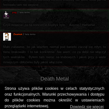
festiwalu tam nie wejdzie.
yog
2 lata temu
Czyli mówicie, że na koncercie Asphyx było... duszno? Hiehiehie
Zsamot
2 lata temu
Mało zabawnie, bo jak wlazłem niemal pod barierki zaczął się młyn, to
tlenu brakowało. I to tak konkretnie. Nie wiem, co za debil nie włączył
tych wiatraków... Byłem tam nieraz na klubowych i jakoś przy o wiele
mniejszym obłożeniu były jakoś włączone...
Death Metal
Strona używa plików cookies w celach statystycznych
oraz funkcjonalnych. Warunki przechowywania i dostępu
do plików cookies można określić w ustawieniach
przeglądarki internetowej.
Dowiedz się więcej