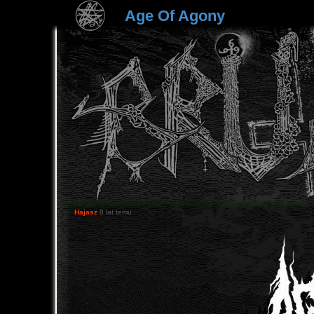
Age Of Agony
Hajasz
8 lat temu