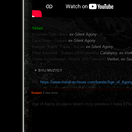
Skład:
Krisztián Tóth - Bass
ex-Silent Agony
Lajos Nagy - Guitars
ex-Silent Agony
Kálmán "Kálmi" Pápai - Vocals
ex-Silent Agony
Péter Kéméndi - Guitars (2016-present)
Catalepsy, ex-Vor
Zoltán Schönberger - Drums (2017-present)
Verilun, ex-Sea
▼ BYLI MUZYCY
MA:
https://www.metal-archives.com/bands/Age_of_Agon
Szajtan
4 lata temu
Age of Agony po pięciu latach ciszy powraca z nową EPk