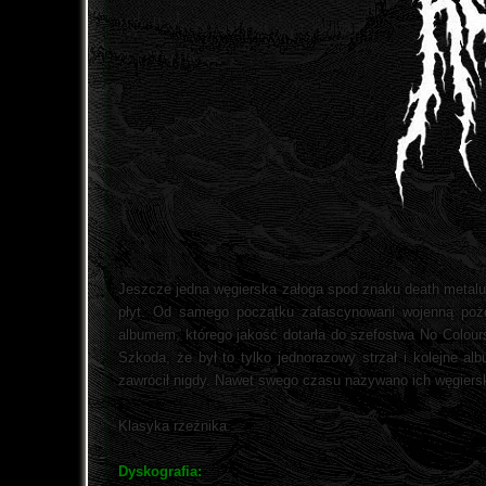
Jeszcze jedna węgierska załoga spod znaku death metalu. 
płyt. Od samego początku zafascynowani wojenną poż
albumem, którego jakość dotarła do szefostwa No Colours
Szkoda, że był to tylko jednorazowy strzał i kolejne a
zawrócił nigdy. Nawet swego czasu nazywano ich węgiersk
Klasyka rzeźnika.
Dyskografia: