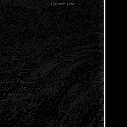
Lokalizacja:
Opole
teriału bo aż pięć dużych
dostępnym debiutanckim
 Follow the Way of Hate.
 z raz obranej drogi nie
nazw.