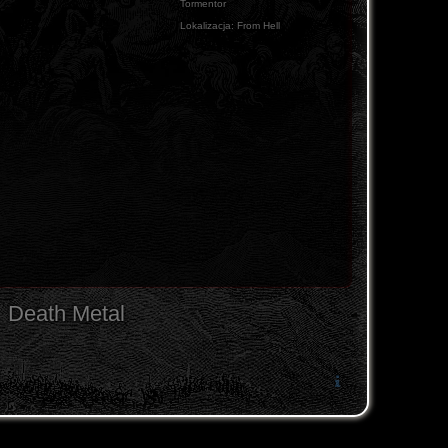
Tormentor
Lokalizacja:
From Hell
Death Metal