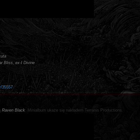
kuta
r Bliss, ex-I Divine
y/35557
ą
Raven Black
. Minialbum ukaże się nakładem Terranis Productions.