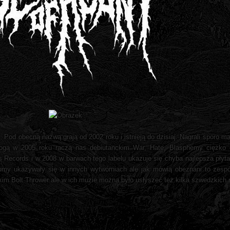
Pod obecną nazwą grają od 2002 roku i istnieją do dzisiaj. Nagrali sporo ma
ogą w 2005 roku raczą nas debiutanckim War, Hate, Blasphemy ciężko 
 Records i w 2008 w barwach tego labelu ukazuje się chyba najlepsza płyta
lbumy ukazywały się w innych wytwórniach ale jak mówią obeznani to zespół
im Bolt Thrower ale w ich muzie można było usłyszeć też kilka szwedzkich 