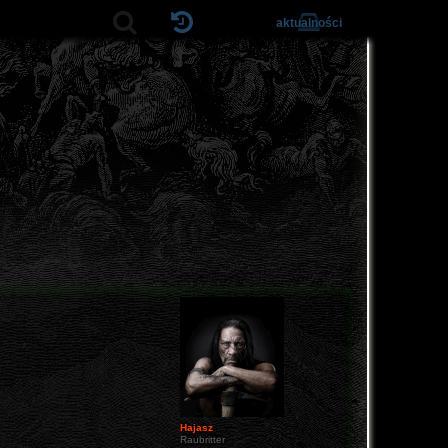
aktualności
Hajasz
Raubritter