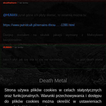
deathwhore
7 lat temu
@HUMAN
pytał gdzie ich płyty dostać, to ostatnią można tu:
https://www.putridcult.pl/remains-throu ... -1390.html
Dwójkę dostałem na skutek jakiejś wymiany z Meksykiem
bezpośrednio.
HUMAN
7 lat temu
takich płyt jak się ma to się nie sprzedaje .............to jest death metal
!!!!
Death Metal
Strona używa plików cookies w celach statystycznych
oraz funkcjonalnych. Warunki przechowywania i dostępu
do plików cookies można określić w ustawieniach