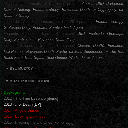
Miguel Angel - Vocals, Guitars (2011-present)
Anoxia, BIID, Darkcreed,
Dew of Nothing, Fractal Entropy, Ravenous Death, ex-Cryptogeny, ex-
Death of Sanity
Leonardo Valdez - Guitars (2013, 2014-present)
Fractal Entropy,
Grotesque Deity, Peccator, Zombiechrist, Agord
Alejandro Méndez - Bass (2014-present)
BIID, Foeticide, Grotesque
Deity, Zombiechrist, Ravenous Death (live)
Esteban Salcedo - Drums (2016-present)
Closure, Death's Forsaken,
Hell Raisers, Ravenous Death, Xastur, ex-Mind Suppressor, ex-The True
Black Faith, Beer Squad, Soul Grinder, Warticide, ex-Arsonist
▼ BYLI MUZYCY
▼ MUZYCY KONCERTOWI
Dyskografia:
2012 - The True Essence [demo]
2013 - ...of Death [EP]
2014 - Angels Burned
2015 - Evoking Darkness
2015 - Invoking the Old Ones​ [kompilacja]