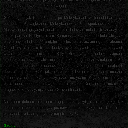
jedną ze składowych - jeszcze więcej.
Goście grali jak to można się po Meksykanach z Tenochtitlán, skąd
pochodzi też większość Meksykanów. Jeżeli spodziewasz się po
Meksykanach grających death metal ładnych melodii, to znaczy, że
jesteś parówa. Nie tym razem. Remains są klasyczni do bólu, ale jakże
przyjemny to ból. Dość brutalni, ale bez przekraczania granic absurdu.
Co ich wyróżnia, to to, co kiedyś było oczywiste, a teraz oczywiste
wcale już takie nie jest. Riffy. Przemyślane, dobrze zagrane,
nieprzekombinowane, ale i nie prostackie. Zagrane ze smakiem. Jeżeli
szukacie dobrze skomponowanego, klasycznego death metalu, to
dobrze trafiliście. Coś jak hiszpańskie Domains, ciężkie, mroczne,
satanistyczne, a przy tym cały czas muzyczne. Kojarzą się nie tylko
przez dość podobną nazwę. Jak nie znacie Domains to może taki
drogowskaz - skrzyżujcie sobie Grave i Incantation.
Nie znam debiutu, ale mam drugą i trzecią płytę i za nie ręczę. Taki
death metal pokochałem jak poznawałem tę muzykę i do dziś mi nie
przechodzi, a takie grupy trzymają to przy życiu.
Skład: