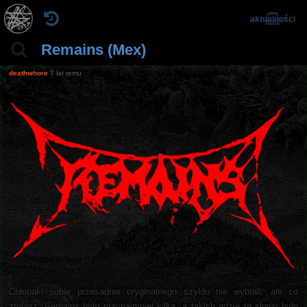
aktualności
Remains (Mex)
deathwhore
7 lat temu
Chłopaki sobie przesadnie oryginalnego szyldu nie wybrali, ale co
zrobisz. Remains było przynajmniej kilka, a takich gdzie to słowo było