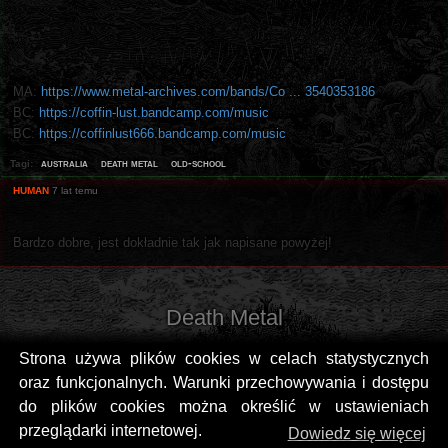
MA:
https://www.metal-archives.com/bands/Co ... 3540353186
BC:
https://coffin-lust.bandcamp.com/music
BC:
https://coffinlust666.bandcamp.com/music
australia
death metal
old-school
Tagi:
HUMAN
7 lat temu
Bardzo dobre, jest dokładnie tak jak napisane powyżej!
Death Metal
Strona używa plików cookies w celach statystycznych
oraz funkcjonalnych. Warunki przechowywania i dostępu
do plików cookies można określić w ustawieniach
przeglądarki internetowej.
Dowiedz się więcej