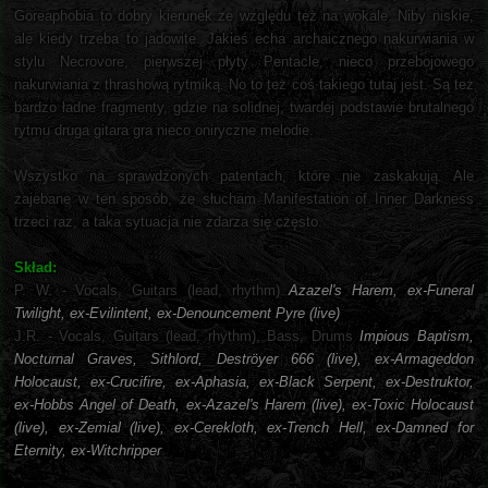
Goreaphobia to dobry kierunek ze względu też na wokale. Niby niskie,
ale kiedy trzeba to jadowite. Jakieś echa archaicznego nakurwiania w
stylu Necrovore, pierwszej płyty Pentacle, nieco przebojowego
nakurwiania z thrashową rytmiką. No to też coś takiego tutaj jest. Są też
bardzo ładne fragmenty, gdzie na solidnej, twardej podstawie brutalnego
rytmu druga gitara gra nieco oniryczne melodie.
Wszystko na sprawdzonych patentach, które nie zaskakują. Ale
zajebane w ten sposób, że słucham Manifestation of Inner Darkness
trzeci raz, a taka sytuacja nie zdarza się często.
Skład:
P. W. - Vocals, Guitars (lead, rhythm)
Azazel's Harem, ex-Funeral
Twilight, ex-Evilintent, ex-Denouncement Pyre (live)
J.R. - Vocals, Guitars (lead, rhythm), Bass, Drums
Impious Baptism,
Nocturnal Graves, Sithlord, Deströyer 666 (live), ex-Armageddon
Holocaust, ex-Crucifire, ex-Aphasia, ex-Black Serpent, ex-Destruktor,
ex-Hobbs Angel of Death, ex-Azazel's Harem (live), ex-Toxic Holocaust
(live), ex-Zemial (live), ex-Cerekloth, ex-Trench Hell, ex-Damned for
Eternity, ex-Witchripper