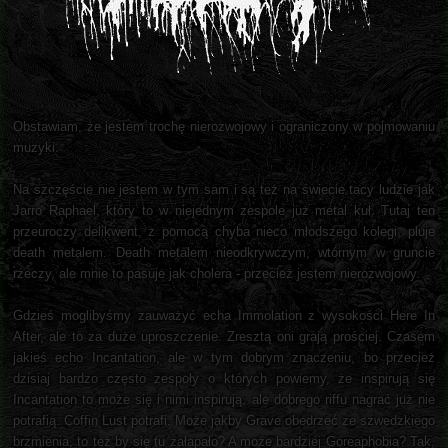
Obstawiam, że jestem trochę nierozwojowy i ograniczony w pojmowaniu
muzyki.
Na szczęście nie jestem w tym sam i są też na świecie tacy ludzie jak
Jarro Raphael, który to w niejednym zespole już metal kuł. Tutaj ten
przeuroczy delikwent, z pomocą chyba nieco młodszego kolegi, pluje
death metalem. Death metalem nieodkrywczym, wtórnym w gruncie
rzeczy, ale mnie to pasuje jak cholera - przecież jestem nierozwojowy.
Gdzieś moglibyśmy zauważyć echa Immolation z wysokości Here In
After, ale to za duże uproszczenie. Zresztą oni grają prościej. Czasem
jakieś echo Incantation, ale w tym dobrym znaczeniu, bo przecież
dzisiaj bardzo często zespoły o których powiemy, że inspirują się
Incantation to może się i nimi inspirują, ale dobrego riffu nagrać już nie
potrafią. Coffin Lust potrafi. Może jakby Grave obedrzeć ze szwedzkiego
brzmienia, to też by się tu załapało? A może bardziej Goreaphobia? Tak,