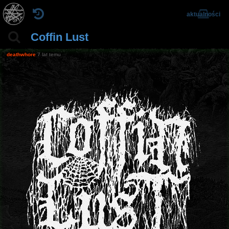
aktualności
Coffin Lust
deathwhore
7 lat temu