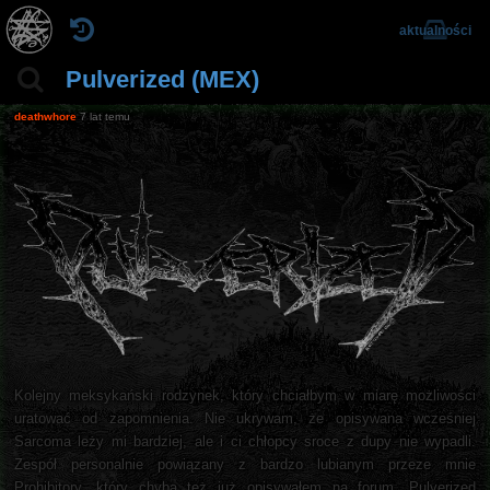
aktualności
Pulverized (MEX)
deathwhore
7 lat temu
Kolejny meksykański rodzynek, który chciałbym w miarę możliwości
uratować od zapomnienia. Nie ukrywam, że opisywana wcześniej
Sarcoma leży mi bardziej, ale i ci chłopcy sroce z dupy nie wypadli.
Zespół personalnie powiązany z bardzo lubianym przeze mnie
Prohibitory, który chyba też już opisywałem na forum. Pulverized