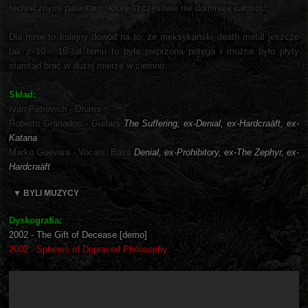
technicznymi patentami, które szczęśliwie nie dominują całości.
Dla mnie to kolejny dowód na to, że meksykański death metal jeszcze
tak z 10 - 15 lat temu to była pieprzona potęga i można było płyty
stamtąd brać w dużej mierze w ciemno.
Skład:
Ivan Petrovich - Drums
Roberto Granados - Guitars
The Suffering, ex-Denial, ex-Hardcraäft, ex-
Katana
Marko Guevara - Vocals, Bass
Denial, ex-Prohibitory, ex-The Zephyr, ex-
Hardcraäft
▼ BYLI MUZYCY
Dyskografia:
2002 - The Gift of Decease [demo]
2002 - Spheres of Depraved Philosophy