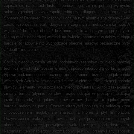
zapisali się na kartach historii, oprócz tego, że nie potrafią wymyślić
sobie oryginalnej nazwy zespołu, jedną płytą długogrającą, którą nazwali
Spheres of Depraved Philosophy. I cóż na tym albumie znajdziemy? Ano
zasadniczo death metal. Klasyczny i zagrany na meksykańską nutę. A
więc dość brutalnie, chociaż bez anomalii, to w dalszym ciągu klasyka.
Nie są może najbardziej wściekli na świecie, natomiast w dalszym ciągu
bardziej to jadowite niż wychodzące obecnie masowo bezjajeczne płyty
z "death" metalem.
Co ich nieco wyróżnia wśród podobnych zespołów, to nieco bardziej
techniczne wstawki. Goście w udany sposób inkorporują do brutalnego,
typowo podziemnego i mrocznego metalu śmierci brzmiącego jak banda
wściekłych Azteków sławiących śmierć w ciemnej, śmierdzącej gorzałą
piwnicy elementy wpuszczające nieco powietrza. A to zaskakujące
zmiany tempa (płynnie po chwili przechodzące w prostą, miażdżącą
jazdę do przodu), a to jakieś ciekawe wstawki basowe, a to jakąś nieco
bardziej melodyjną partię. Czasem gitarzyści popiszą się solówką która
z powodzeniem mogłaby się znaleźć na którejś z płyt Immolation.
Oczywiście nie brakuje też riffów "na cztery" z przyjebaniem tłumionych
akcentów na koniec, podwójnych wokali też jest pod dostatkiem.
Natomiast ten napierdol urozmaicony jest w przemyślany sposób