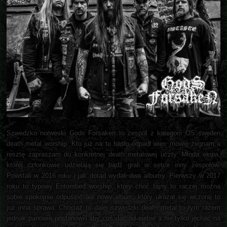
Szwedzko norweski Gods Forsaken to zespół z kategorii OS sweden
death metal worship. Kto już na to hasło odpadł więc mówię żegnam a
resztę zapraszam do konkretnej death metalowej uczty. Młoda ekipa,
której członkowie udzielają się bądź grali w setce inny zespołów.
Powstali w 2016 roku i jak dotąd wydali dwa albumy. Pierwszy w 2017
roku to typowy Entombed worship, który choć fajny to raczej można
sobie spokojnie odpuścić ale nowy album, który ukazał się wczoraj to
już inna sprawa. Chociaż to dalej szwedzki death metal to tym razem
jednak panowie postanowili aby coś dać od siebie a nie tylko jechać na