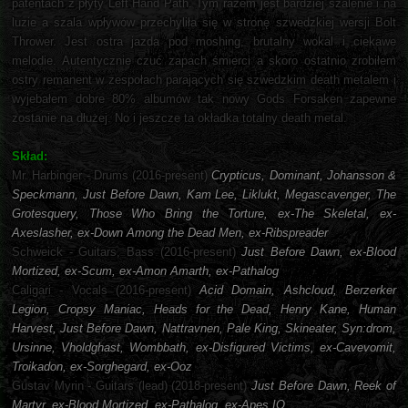
patentach z płyty Left Hand Path. Tym razem jest bardziej szalenie i na
luzie a szala wpływów przechyliła się w stronę szwedzkiej wersji Bolt
Thrower. Jest ostra jazda pod moshing, brutalny wokal i ciekawe
melodie. Autentycznie czuć zapach śmierci a skoro ostatnio zrobiłem
ostry remanent w zespołach parających się szwedzkim death metalem i
wyjebałem dobre 80% albumów tak nowy Gods Forsaken zapewne
zostanie na dłużej. No i jeszcze ta okładka totalny death metal.
Skład:
Mr. Harbinger - Drums (2016-present)
Crypticus, Dominant, Johansson &
Speckmann, Just Before Dawn, Kam Lee, Liklukt, Megascavenger, The
Grotesquery, Those Who Bring the Torture, ex-The Skeletal, ex-
Axeslasher, ex-Down Among the Dead Men, ex-Ribspreader
Schweick - Guitars, Bass (2016-present)
Just Before Dawn, ex-Blood
Mortized, ex-Scum, ex-Amon Amarth, ex-Pathalog
Caligari - Vocals (2016-present)
Acid Domain, Ashcloud, Berzerker
Legion, Cropsy Maniac, Heads for the Dead, Henry Kane, Human
Harvest, Just Before Dawn, Nattravnen, Pale King, Skineater, Syn:drom,
Ursinne, Vholdghast, Wombbath, ex-Disfigured Victims, ex-Cavevomit,
Troikadon, ex-Sorghegard, ex-Ooz
Gustav Myrin - Guitars (lead) (2018-present)
Just Before Dawn, Reek of
Martyr, ex-Blood Mortized, ex-Pathalog, ex-Apes IQ