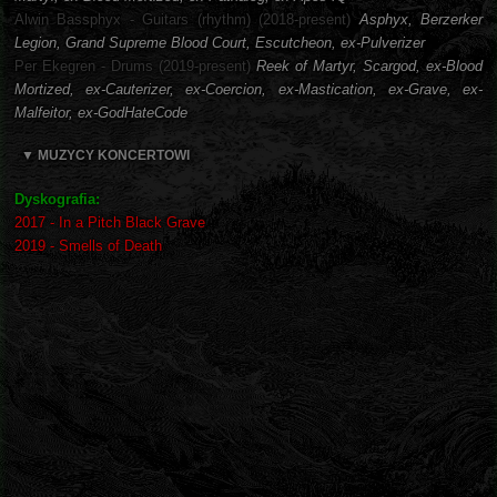
Alwin Bassphyx - Guitars (rhythm) (2018-present)
Asphyx, Berzerker
Legion, Grand Supreme Blood Court, Escutcheon, ex-Pulverizer
Per Ekegren - Drums (2019-present)
Reek of Martyr, Scargod, ex-Blood
Mortized, ex-Cauterizer, ex-Coercion, ex-Mastication, ex-Grave, ex-
Malfeitor, ex-GodHateCode
▼ MUZYCY KONCERTOWI
Dyskografia:
2017 - In a Pitch Black Grave
2019 - Smells of Death