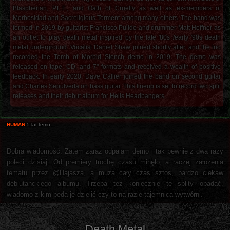
Blaspherian, P.L.F., and Oath of Cruelty as well as ex-members of
Morbosidad and Sacreligious Torment among many others. The band was
formed in 2019 by guitarist Francisco Pulido and drummer Matt Heffner as
an outlet to play death metal inspired by the late '80s /early '90s death
metal underground. Vocalist Daniel Shaw joined shortly after, and the trio
recorded the Tomb of Morbid Stench demo in 2019. The demo was
released on tape, CD, and 7" formats and received a wealth of positive
feedback. In early 2020, Dave Callier joined the band on second guitar
and Charles Sepulveda on bass guitar. This lineup is set to record two split
releases and their debut album for Hells Headbangers....
HUMAN
5 lat temu
Dobra wiadomość. Zatem zaraz odpalam demo i tak pewnie z dwa razy
poleci dzisiaj. Od premiery trochę czasu minęło, a raczej założenia
tematu przez @Hajasza, a muza cały czas sztos, bardzo ciekaw
debiutanckiego albumu. Trzeba tez koniecznie te splity obadać,
wiadomo z kim będą je dzielić czy to na razie tajemnica wytwórni.
Death Metal