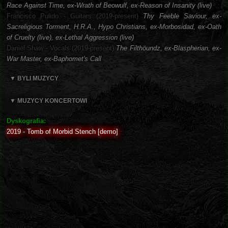
Race Against Time, ex-Wrath of Beowulf, ex-Reason of Insanity (live)
Francisco Pulido - Guitars (2019-present)
Thy Feeble Saviour, ex-
Sacreligious Torment, H.R.A., Hypo Christians, ex-Morbosidad, ex-Oath
of Cruelty (live), ex-Lethal Aggression (live)
Daniel Shaw - Vocals (2019-present)
The Filthöundz, ex-Blaspherian, ex-
War Master, ex-Baphomet's Call
▼ BYLI MUZYCY
▼ MUZYCY KONCERTOWI
Dyskografia:
2019 - Tomb of Morbid Stench [demo]