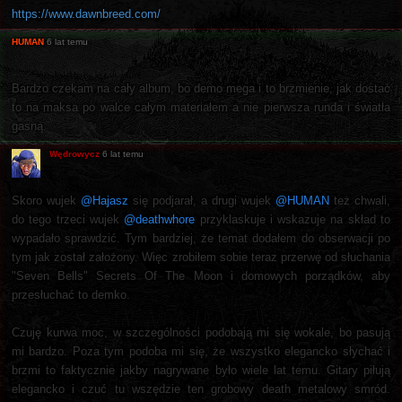
https://www.dawnbreed.com/
HUMAN
6 lat temu
Bardzo czekam na cały album, bo demo mega i to brzmienie, jak dostać
to na maksa po walce całym materiałem a nie pierwsza runda i światła
gasną.
Wędrowycz
6 lat temu
Skoro wujek
@Hajasz
się podjarał, a drugi wujek
@HUMAN
też chwali,
do tego trzeci wujek
@deathwhore
przyklaskuje i wskazuje na skład to
wypadało sprawdzić. Tym bardziej, że temat dodałem do obserwacji po
tym jak został założony. Więc zrobiłem sobie teraz przerwę od słuchania
"Seven Bells" Secrets Of The Moon i domowych porządków, aby
przesłuchać to demko.
Czuję kurwa moc, w szczególności podobają mi się wokale, bo pasują
mi bardzo. Poza tym podoba mi się, że wszystko elegancko słychać i
brzmi to faktycznie jakby nagrywane było wiele lat temu. Gitary piłują
elegancko i czuć tu wszędzie ten grobowy death metalowy smród.