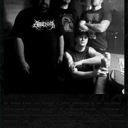
No kurwa kiedy się startuje z takim demosem to nie ma litości i
oczekiwania windują do góry w szalonym tempie. Cemetarian z
amerykańskiego Houston wysmażyło taki demo, że powróciły wspaniałe
wczesne lata 90-te i wspomnienia masakrujących demosów
Goreaphobia czy Morta Skuld.