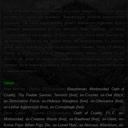
Tomb of Morbid Stench to zaledwie trzy ciosy trwające 12 min ale takie,
po których ciężko się podnieść. Masakrujące potężne przestrzenne
brzmienie i tak samo mega brutalny growl z delikatnym pogłosem. Kości
połamane gwarantowane po tym demosie. Mam nadzieję, ze ekipa
szybko znajdzie się w jakiejś 20 Buck Spin czy innym Dark Descent bo
jak wydadzą album to nie będzie litości dla skurwysynów. A i jeszcze
jedno. Kiedy wokalista bulgocze w ostatnim kawałku Tomb Of Morbid
Stench to ściany się kruszą. Mega wykurwisty demos i jedyne co się
prosi to tak dodać do niego ten subtelny szum kasetowy a nikt by nie
uwierzył, że to materiał wydany w 2019 roku tylko jakaś zatęchła demów
z wieków minionych.
Skład:
Matt Heffner - Drums (2019-present)
Blaspherian, Morbosidad, Oath of
Cruelty, Thy Feeble Saviour, Terrorist (live), ex-Crusher, ex-Owl Witch,
ex-Termination Force, ex-Hideous Mangleus (live), ex-Obeisance (live),
ex-Lethal Aggression (live), ex-Cronophage (live)
Dave Callier - Guitars (2019-present)
Oath of Cruelty, P.L.F., ex-
Morbosidad, ex-Creative Waste (live), ex-Rawhead (live), ex-Gleet, ex-
Krime Pays When Pigs Die, ex-Lionel Hutz, ex-Nervous Wrecktum, ex-