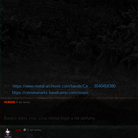
MA:
https://www.metal-archives.com/bands/Ce ... 3540458380
BC:
https://cemetariantx.bandcamp.com/music
HUMAN
6 lat temu
Bardzo dobry cios, czuć klimat krypt a nie perfumy.
yog
6 lat temu