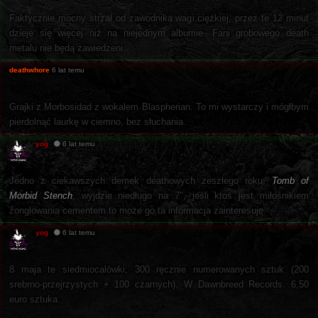
Faktycznie mocny strzał od zawodnika wagi ciężkiej, przez te 12 minut
dzieje się więcej niż na niejednym albumie. Fani grobowego death
metalu nie będą zawiedzeni.
deathwhore
6 lat temu
Grajki z Morbosidad z wokalem Blaspherian. To mi wystarczy i mógłbym
pierdolnąć laurkę w ciemno, bez słuchania.
yog
6 lat temu
Jedno z ciekawszych demek deathowych zeszłego roku,
Tomb of
Morbid Stench
, wyjdzie niedługo na 7", jeśli ktoś jest miłośnikiem
żonglowania cementem to może go ta informacja zainteresuje.
yog
6 lat temu
8 maja te siedmiocalówki, 300 ręcznie numerowanych sztuk (200
srebrno-przejrzystych + 100 czarnych). W Dawnbreed Records. 6,50
euro sztuka.