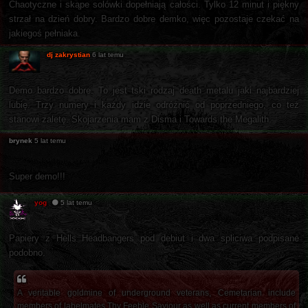
Chaotyczne i skąpe solówki dopełniają całości. Tylko 12 minut i piękny
strzał na dzień dobry. Bardzo dobre demko, więc pozostaje czekać na
jakiegoś pełniaka.
dj zakrystian
6 lat temu
Demo bardzo dobre. To jest tski rodzaj death metalu jaki najbardziej
lubię. Trzy numery i każdy idzie odróżnić od poprzedniego, co też
stanowi zaletę. Skojarzenia mam z Disma i Towards the Megalith.
brynek
5 lat temu
Super demo!!!
yog
5 lat temu
Papiery z Hells Headbangers pod debiut i dwa spliciwa podpisane
podobno.
A veritable goldmine of underground veterans, Cemetarian include
members of labelmates Thy Feeble Saviour as well as current members of