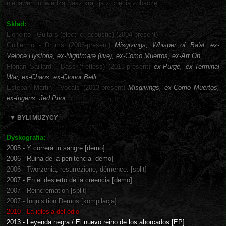
niebawem odwiedzą Nasz kraj, ja z chęcią zobaczę.
Skład:
Lionelito - Guitars (electric, acoustic) (2004-present)
Guillermo - Drums (2006-present)
Misgivings, Whisper of Ba'al, ex-
Veloce Hystoria, ex-Nightmare (live), ex-Como Muertos, ex-Art On
Florian Saillard - Bass (fretless) (2013-present)
ex-Purge, ex-Terminal
War, ex-Chaos, ex-Glorior Belli
Esteban Martin - Vocals (2013-present)
Misgivings, ex-Como Muertos,
ex-Ingens, Jed Prior
▼ BYLI MUZYCY
Dyskografia:
2005 - Y correrá tu sangre [demo]
2006 - Ruina de la penitencia [demo]
2006 - Tworzenia, resurrezione, démence. [split]
2007 - En el desierto de la creencia [demo]
2007 - Reincremation [split]
2007 - Inquisition Demos [kompilacja]
2010 - La iglesia del odio
2013 - Leyenda negra / El nuevo reino de los ahorcados [EP]