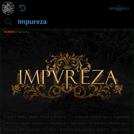
aktualności
Impureza
HUMAN
6 lat temu
Bardzo dobry death metal z Francji. Co ciekawe zespół łączy naprawdę
brutalny metal śmierci z flamenco i wychodzi to bardzo interesująco.
Wydają dla Season Of Mist. Koncertowo bardzo dobrze, być może