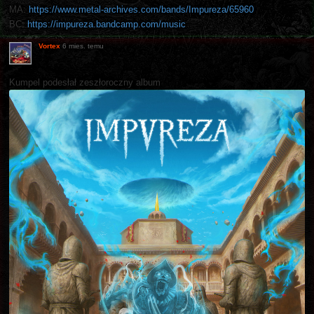
MA:
https://www.metal-archives.com/bands/Impureza/65960
BC:
https://impureza.bandcamp.com/music
Vortex
6 mies. temu
Kumpel podesłał zeszłoroczny album