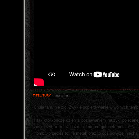
TITELITURY
4 lata temu
Chuja tam, nie zlo. Zwykle popierdywanie w wolnych tempac
I tak oto kończę dzień z poznawaniem muzyki polecanej
zaskoczył, a to już dużo jak na ten gatunek metalu. Na
"tomb", przecież to life metal) oraz to coś powyżej niech