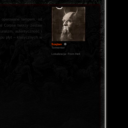
ne operowane tempem, od
al Corpse tworzy zestaw
turalizm, autentyczność i
ypu płyt – klasycznych w
Szajtan
Tormentor
Lokalizacja:
From Hell