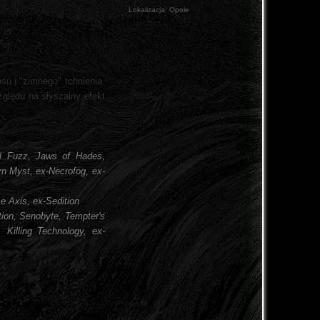
Lokalizacja:
Opole
su i "zimnego" tchnienia.
ględu na słyszalny efekt
al Fuzz, Jaws of Hades,
rn Myst, ex-Necrofog, ex-
e Axis, ex-Sedition
tion, Senobyte, Tempter's
 Killing Technology, ex-