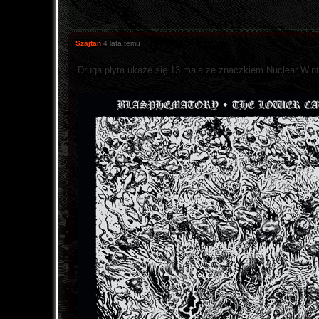
Szajtan
4 lata temu
Druga płyta ukaże się 13 maja ze znaczkiem Nuclear Win