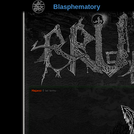
Blasphematory
Hajasz
6 lat temu