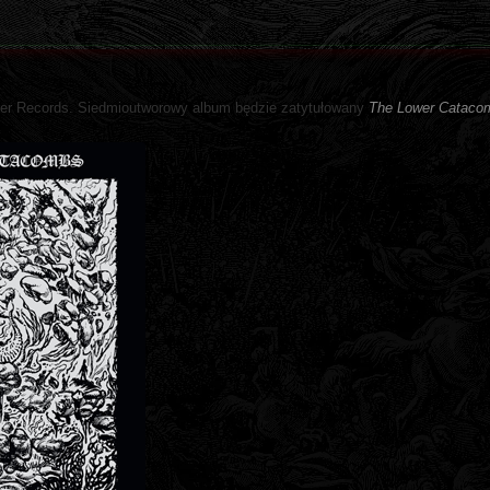
ter Records. Siedmioutworowy album będzie zatytułowany
The Lower Cataco