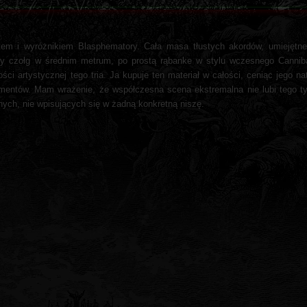
tutem i wyróżnikiem Blasphematory. Cała masa tłustych akordów, umiejęt
owy czołg w średnim metrum, po prostą rąbanke w stylu wczesnego Cannib
ci artystycznej tego tria. Ja kupuje ten materiał w całości, ceniąc jego na
mentów. Mam wrażenie, że współczesna scena ekstremalna nie lubi tego t
lnych, nie wpisujących się w żadną konkretną niszę.