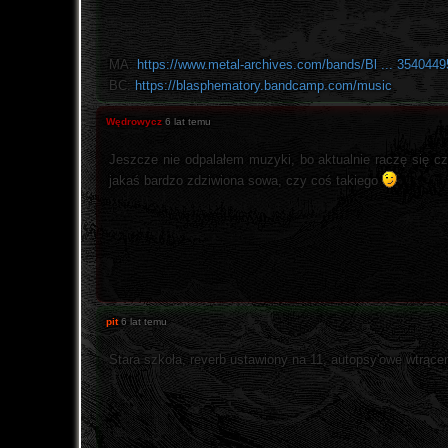
MA:
https://www.metal-archives.com/bands/Bl ... 354044
BC:
https://blasphematory.bandcamp.com/music
Wędrowycz
6 lat temu
Jeszcze nie odpalałem muzyki, bo aktualnie raczę się c
jakaś bardzo zdziwiona sowa, czy coś takiego
pit
6 lat temu
Stara szkoła, reverb ustawiony na 11, autopsy'owe wtrące