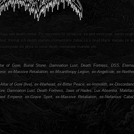
ają raw death metal. Po naszemu to oznacza, że jest mrocznie, sporo pogło
biut. Klimat ich death metalu momentami zahacza o brud black metalu ze wz
rozpisywać bo płyta to istne death metalowe martwe zło.
tar of Gore, Burial Stone, Damnation Lust, Death Fortress, DSS, Etern
or, ex-Massive Retaliation, ex-Misanthropy Legion, ex-Angelcide, ex-Northe
tar of Gore (live), ex-Warhead, ex-Bitter Peace, ex-Immolith, ex-Discordanc
Gore, Damnation Lust, Death Fortress, Jaws of Hades, Lux Absentia, Malefac
ed Emperor, ex-Grave Spirit, ex-Massive Retaliation, ex-Nefarious Cabal,