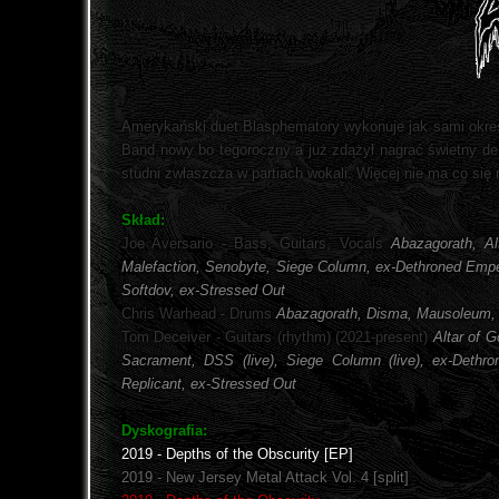
Amerykański duet Blasphematory wykonuje jak sami określ
Band nowy bo tegoroczny a już zdążył nagrać świetny de
studni zwłaszcza w partiach wokali. Więcej nie ma co się 
Skład:
Joe Aversario - Bass, Guitars, Vocals
Abazagorath, Al
Malefaction, Senobyte, Siege Column, ex-Dethroned Emper
Softdov, ex-Stressed Out
Chris Warhead - Drums
Abazagorath, Disma, Mausoleum, Al
Tom Deceiver - Guitars (rhythm) (2021-present)
Altar of 
Sacrament, DSS (live), Siege Column (live), ex-Dethron
Replicant, ex-Stressed Out
Dyskografia:
2019 - Depths of the Obscurity [EP]
2019 - New Jersey Metal Attack Vol. 4 [split]