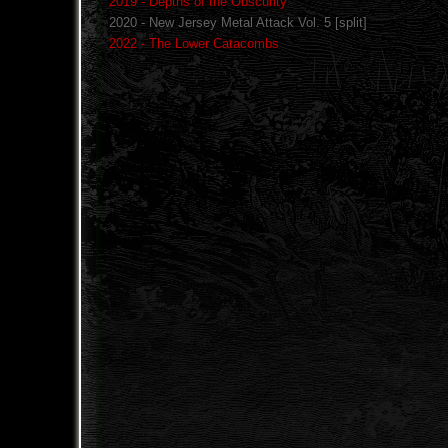
2019 - Depths of the Obscurity
2020 - New Jersey Metal Attack Vol. 5 [split]
2022 - The Lower Catacombs