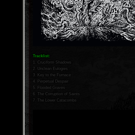
Tracklist:
1. Cruciform Shadows
2. Unclean Eulogies
3. Key to the Furnace
4. Perpetual Despair
5. Flooded Graves
6. The Corruption of Saints
7. The Lower Catacombs