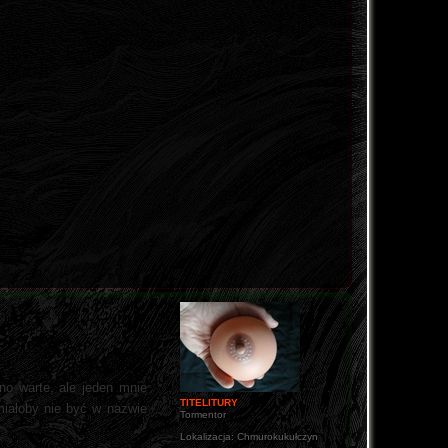
no warte, ale jeden mnie
TITELITURY
miałoby nie być w nazwie
Tormentor
Lokalizacja:
Chmurokukułczyn