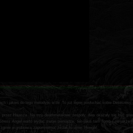
h i jakieś do tego melodyjki w tle. To już lepiej posłuchać sobie Desecresy.
 przez Hajasza. Na trzy deathmetalowe zespoły, dwa okazały się być gów
Stress Angel
warto wydać swoje pieniądze, ten jakiś tam Tomb ( no jakże 
aj zginie w grobowcu zapomnienia, że tak to ujmę. Howgh!