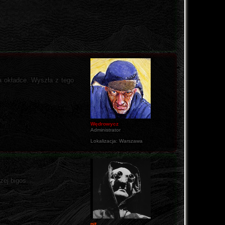
a okładce. Wyszła z tego
Wędrowycz
Administrator
Lokalizacja:
Warszawa
zej bigos.
pit