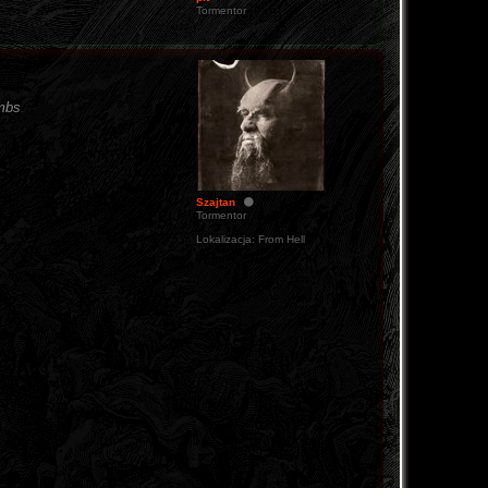
Tormentor
mbs
.
Szajtan
Tormentor
Lokalizacja:
From Hell