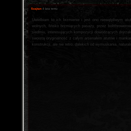
Szajtan
4 lata temu
Uwielbiam to ich brzmienie i jest ono niewątpliwym a
wolnych, fińsko brzmiących pasaży, przez boltthrower
siedmiu, interesujących kompozycji dowodzących dojrzałoś
swoistą oryginalność z całym arsenałem atutów i manka
konstrukcji, ale nie retro, dalekich od wymuskania, natura