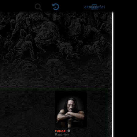
aktualności
Hajasz
Raubritter