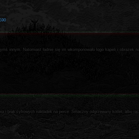
9590
zymś innym. Natomiast ładnie się im wkomponowało logo kapeli i obrazek n
nia i brak cyfrowych nakładek na perce. Smaczny odgrzewany kotlet, albo rac