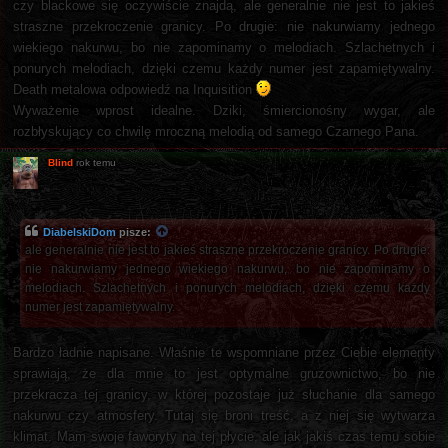
czy blackowe się oczywiście znajdą, ale generalnie nie jest to jakieś
straszne przekroczenie granicy. Po drugie: nie nakurwiamy jednego
wiekiego nakurwu, bo nie zapominamy o melodiach. Szlachetnych i
ponurych melodiach, dzięki czemu każdy numer jest zapamiętywalny.
Death metalowa odpowiedź na Inquisition
Wyważenie wprost idealne. Dziki, śmiercionośny wygar, ale
rozbłyskujący co chwilę mroczną melodią od samego Czarnego Pana.
Blind
rok temu
DiabelskiDom
pisze:
ale generalnie nie jest to jakieś straszne przekroczenie granicy. Po drugie:
nie nakurwiamy jednego wiekiego nakurwu, bo nie zapominamy o
melodiach. Szlachetnych i ponurych melodiach, dzięki czemu każdy
numer jest zapamiętywalny.
Bardzo ładnie napisane. Właśnie te wspomniane przez Ciebie elementy
sprawiają, że dla mnie to jest optymalne gruzownictwo, bo nie
przekracza tej granicy, w której pozostaje już słuchanie dla samego
nakurwu czy atmosfery. Tutaj się broni treść, a z niej się wytwarza
klimat. Mam swoje faworyty na tej płycie, ale jak jakiś czas temu sobie