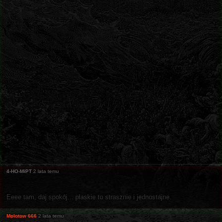
4-HO-MiPT
2 lata temu
Eeee tam, daj spokój... płaskie to strasznie i jednostajne.
Molotow 666
2 lata temu