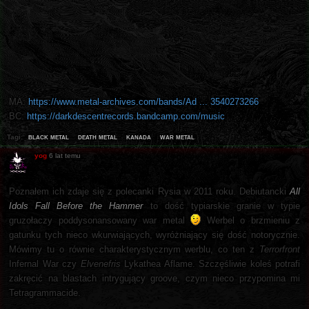
MA:
https://www.metal-archives.com/bands/Ad ... 3540273266
BC:
https://darkdescentrecords.bandcamp.com/music
black metal
death metal
kanada
war metal
Tagi:
yog
6 lat temu
Poznałem ich zdaje się z polecanki Rysia w 2011 roku. Debiutancki
All
Idols Fall Before the Hammer
to dość typiarskie granie w typie
gruzołaczy poddysonansowany war metal
Werbel o brzmieniu z
gatunku tych nieco wkurwiających, wyróżniający się dość notorycznie.
Mówimy tu o równie charakterystycznym werblu, co ten z
Terrorfront
Infernal War czy
Elvenefris
Lykathea Aflame. Szczęśliwie koleś potrafi
zakręcić na blastach intrygujący groove, czym nieco przypomina mi
Tetragrammacide.