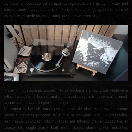
wymiany z cedeczko od sympatycznego gościa na grubym, który jest
bardzo chudy i wygląda jak taki młody chłopaczek. A ogólnie to nie miał
wydać, więc opylił mi płytę taniej, niż stało w cenniku.
O samym występie już pisałem, toteż nie będę się powtarzał. Nadmienię
tylko, że jeśli ktoś będzie miał ochotę zobaczyć ich na żywca, to niech
się nie zastanawia, bo jest zajebongo.
Natomiast w kwestii samej płyty, to aż się chce zacytować samego
siebie z pierwszego posta. W sumie to nie wiem, czy nie przesadzę,
jeśli nazwę powyższy albumu szczytem takiego grania. Szczytem, to
znaczy tak: ciągle gramy death metal. Jakieś elementy war metalowe,