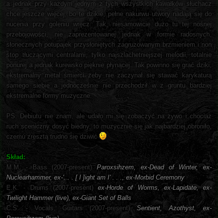
a jednak przy każdym jednym z tych wszystkich kawałków słuchacz
chce jeszcze więcej, bo te dzikie, pełne nakurwu utwory nadają się do
nucenia przy goleniu wręcz. Tak, niesamowicie dużo tu tej nośnej
przebojowości, nie zaprezentowanej jednak w formie radosnych,
słonecznych potupajek przysłoniętych zagruzowanym brzmieniem i non
stop tłuczącymi centralami, tylko najszlachetniejszej melodii, totalnie
ponurej a jednak kurewsko pięknie płynącej. Tak powinno się grać dziki,
ekstremalny metal śmierci żeby nie zaczynał się stawać karykaturą
samego siebie a jednocześnie nie przechodził w z gruntu bardziej
ekstremalne formy muzyczne.
PS. Debiutu nie znam, ale udało mi się zobaczyć na żywo i chociaż
ruch sceniczny dosyć biedny, to muzycznie się jak najbardziej obroniło,
czemu zresztą trudno się dziwić
Skład:
M.M. - Bass (2007-present)
Paroxsihzem, ex-Dead of Winter, ex-
Nuclearhammer, ex-'. . . [ l ]ight am I' . . ., ex-Morbid Ceremony
E.K. - Drums (2007-present)
ex-Horde of Worms, ex-Lapidate, ex-
Twilight Hammer (live), ex-Giant Set of Balls
C.S. - Vocals, Guitars (2007-present)
Sentient, Azothyst, ex-