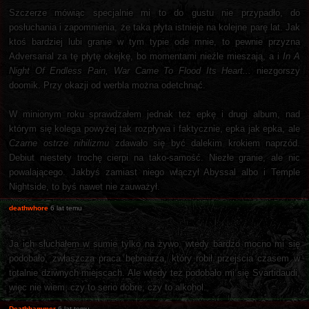
Szczerze mówiąc specjalnie mi to do gustu nie przypadło, do
posłuchania i zapomnienia, że taka płyta istnieje na kolejne parę lat. Jak
ktoś bardziej lubi granie w tym typie ode mnie, to pewnie przyzna
Adversarial za tę płytę okejkę, bo momentami nieźle mieszają, a i
In A
Night Of Endless Pain, War Came To Flood Its Heart...
niezgorszy
doomik. Przy okazji od werbla można odetchnąć.
W minionym roku sprawdzałem jednak też epkę i drugi album, nad
którym się kolega powyżej tak rozpływa i faktycznie, epka jak epka, ale
Czarne ostrze nihilizmu
zdawało się być dalekim krokiem naprzód.
Debiut niestety trochę cierpi na tako-samość. Niezłe granie, ale nic
powalającego. Jakbyś zamiast niego włączył Abyssal albo i Temple
Nightside, to byś nawet nie zauważył.
deathwhore
6 lat temu
Ja ich słuchałem w sumie tylko na żywo, wtedy bardzo mocno mi się
podobało, zwłaszcza praca bębniarza, który robił przejścia czasem w
totalnie dziwnych miejscach. Ale wtedy też podobało mi się Svartidaudi,
więc nie wiem, czy to serio dobre, czy to alkohol.
Deathhammer
6 lat temu