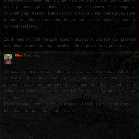
kreatywnie uzupełnia bębniarz, jak na moje ucho mocno zasłuchany w
stylu perkusyjnego szaleńca, niejakiego Zbigniewa P. znanego z
dokonań grupy Azarath. Bardzo dobry to album, kiedy trzeba pojawia się
moment na złapanie oddechu, by za chwilę znów płynąć z prądem
ognistej rzeki ławy.
Za Immersion Void Paragon szacun dożywotni, zawsze gdy przeleci
cały album wracam do tego kawałka i katuje go kilka razy pod rząd.
Blind
2 lata temu
31 maja to premiera nowego albumu. Oj, zapowiada się kosa, jeśli album
dotrzyma poziomu ostatniego pełnego wydawnictwa. Warto
przypomnieć, że ostatnia płyta była srogim death/black metalowym
wpierdolem dziejącym się na gruzowisku. A to już 9 lat minęło. Jak ten
czas leci.
Nowy kawałek brzmi bardzo obiecująco. Wdarło się nieco przestrzeni,
lecz charakter grania pozostał ten sam.