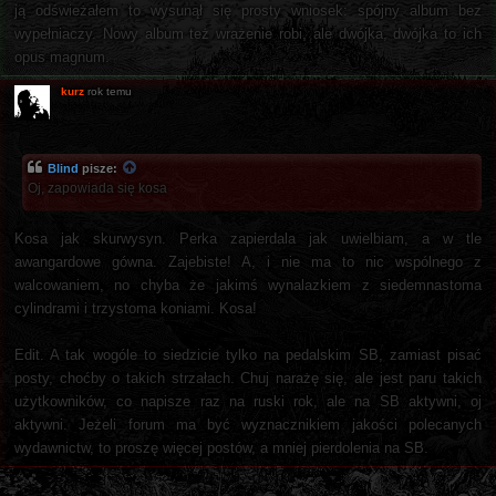
ją odświeżałem to wysunął się prosty wniosek: spójny album bez
wypełniaczy. Nowy album też wrażenie robi, ale dwójka, dwójka to ich
opus magnum.
kurz
rok temu
Blind
pisze:
Oj, zapowiada się kosa
Kosa jak skurwysyn. Perka zapierdala jak uwielbiam, a w tle
awangardowe gówna. Zajebiste! A, i nie ma to nic wspólnego z
walcowaniem, no chyba że jakimś wynalazkiem z siedemnastoma
cylindrami i trzystoma koniami. Kosa!
Edit. A tak wogóle to siedzicie tylko na pedalskim SB, zamiast pisać
posty, choćby o takich strzałach. Chuj narażę się, ale jest paru takich
użytkowników, co napisze raz na ruski rok, ale na SB aktywni, oj
aktywni. Jeżeli forum ma być wyznacznikiem jakości polecanych
wydawnictw, to proszę więcej postów, a mniej pierdolenia na SB.