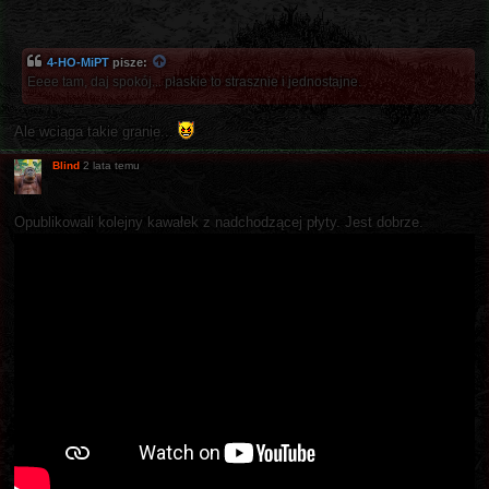
4-HO-MiPT
pisze:
Eeee tam, daj spokój... płaskie to strasznie i jednostajne.
Ale wciąga takie granie...
Blind
2 lata temu
Opublikowali kolejny kawałek z nadchodzącej płyty. Jest dobrze.