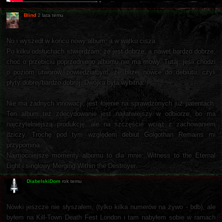
Blind
2 lata temu
No i wyszedł w końcu nowy album, a w wątku cisza.
Po kilku odsłuchach stwierdzam, że jest dobrze, a nawet bardzo dobrze,
choć o przebiciu poprzedniego albumu nie ma mowy. Tutaj, jeśli chodzi
o poziom utworów, powiedziałbym, że bliżej nówce do debiutu, czyli
płyty dobrej/bardzo dobrej. Dwójka była wybitna.
Nie ma żadnych innowacji, jest łojenie na sprawdzonych już patentach.
Ten album też zdecydowanie jest najłatwiejszy w odbiorze, bo ma
najczytelniejszą produkcję, ale na szczęście wciąż z zachowaniem
dziczy. Trochę pod tym względem debiut Golgothan Remains mi
przypomina.
Najmocniejsze momenty albumu to dla mnie: Witness to the Eternal
Light i singlowy Merging Within the Destroyer.
DiabelskiDom
rok temu
Nówki jeszcze nie słyszałem, (tylko kilka numerów na żywo - bdb), ale
byłem na Kill-Town Death Fest London i tam nabyłem sobie w ramach