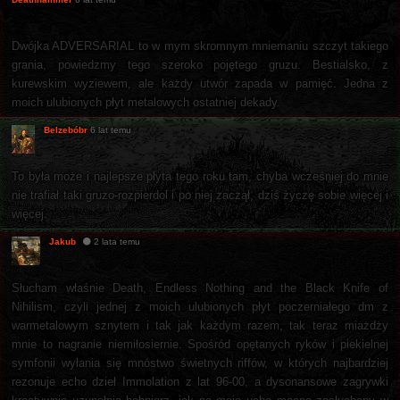
Dwójka ADVERSARIAL to w mym skromnym mniemaniu szczyt takiego
grania, powiedzmy tego szeroko pojętego gruzu. Bestialsko, z
kurewskim wyziewem, ale każdy utwór zapada w pamięć. Jedna z
moich ulubionych płyt metalowych ostatniej dekady.
Belzebóbr
6 lat temu
To była może i najlepsze płyta tego roku tam, chyba wcześniej do mnie
nie trafiał taki gruzo-rozpierdol i po niej zaczął, dziś życzę sobie więcej i
więcej.
Jakub
2 lata temu
Słucham właśnie Death, Endless Nothing and the Black Knife of
Nihilism, czyli jednej z moich ulubionych płyt poczerniałego dm z
warmetalowym sznytem i tak jak każdym razem, tak teraz miażdży
mnie to nagranie niemiłosiernie. Spośród opętanych ryków i piekielnej
symfonii wyłania się mnóstwo świetnych riffów, w których najbardziej
rezonuje echo dzieł Immolation z lat 96-00, a dysonansowe zagrywki