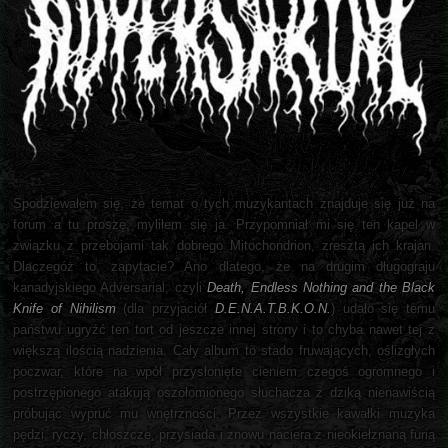
Spodziewałem się, że temat o tych muzykantach znajduje się już na
forum a tu proszę, myliłem się ja. Przypomniał mi się ten kapel w
związku z przebojami tak dobrego Mitochondrion, zresztą ich krajan.
Dlaczegóż to, zapytacie? Ano dlatego, że na drugim długograju
kanadyjskiego Adversarial, czyli
Death, Endless Nothing and the Black
Knife of Nihilism
(dla przyjaciół
D.E.N.A.T.B.K.O.N.
) udało się temu
państwu ugryźć ten tort od jeszcze innej strony i to chyba nawet tej z
większą ilością nadzienia. Cały album to stado fruwających, oślizgłych
poczwar, które na wpół przysłonięte cieniem czegoś ogromnego i
postrzępionego atakują oszołomionego słuchacza z dziką nienawiścią
próbując wypruć mu wnętrzności. Przez wszystkie kawałki muzyka
pędzi, ryczy, chłoszcze, przysiada i znowu naciera z nieokiełznaną furią