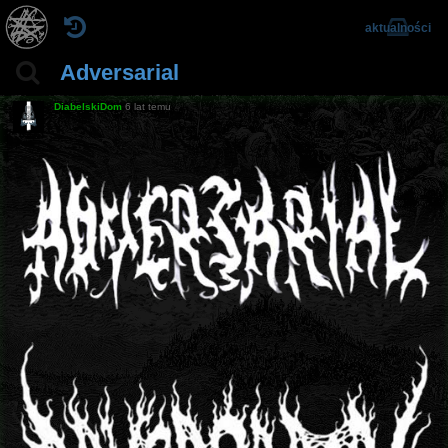
aktualności
Adversarial
DiabelskiDom
6 lat temu