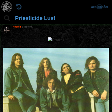
aktualności
Priesticide Lust
Hajasz
6 lat temu