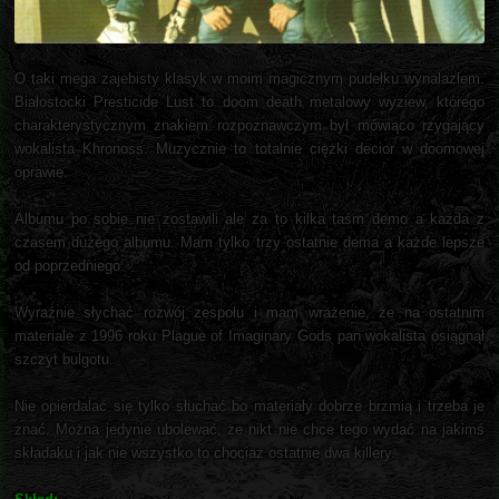
O taki mega zajebisty klasyk w moim magicznym pudełku wynalazłem.
Białostocki Presticide Lust to doom death metalowy wyziew, którego
charakterystycznym znakiem rozpoznawczym był mówiąco rzygający
wokalista Khronoss. Muzycznie to totalnie ciężki decior w doomowej
oprawie.
Albumu po sobie nie zostawili ale za to kilka taśm demo a każda z
czasem dużego albumu. Mam tylko trzy ostatnie dema a każde lepsze
od poprzedniego.
Wyraźnie słychać rozwój zespołu i mam wrażenie, że na ostatnim
materiale z 1996 roku Plague of Imaginary Gods pan wokalista osiągnął
szczyt bulgotu.
Nie opierdalać się tylko słuchać bo materiały dobrze brzmią i trzeba je
znać. Można jedynie ubolewać, że nikt nie chce tego wydać na jakimś
składaku i jak nie wszystko to chociaż ostatnie dwa killery.