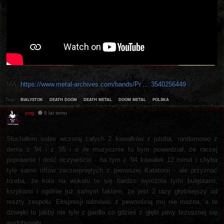
MA:
https://www.metal-archives.com/bands/Pr ... 3540256449
bialystok
death doom
death metal
doom metal
polska
Tagi:
yog
6 lat temu
Słuchałem sobie wczoraj całych 2 kawałków z jutuba, randomowo z
dema z '94 i z '95 i o ile muzycznie to bym powiedział, że raczej
poprawnie i dość oczywiście - na tym z '94 kawałek 12 minut i chyba
tyle samo riffów zaczerpniętych z pierwszej Katatonii - ale przyznać
trzeba, że kolo na wokalu to się bardzo wyróżnia tymi bulgotami,
krzykami i ogólnie już samym faktem, że jest 2 razy głośniejszy od
reszty zespołu. Ekspresji odmówić z pewnością mu nie można, a te
dźwięki to jakby nie tyle z gardła co gdzieś z głębi jamy brzusznej się
wydobywały.