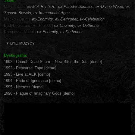
Skład:
Mały - Bass
ex-M.A.R.T.Y.R., ex-Parodie Sacrass, ex-Divine Weep, ex-
Squash Bowels, ex-Immemorial Ages
Maćko - Drums
ex-Enormity, ex-Dethroner, ex-Celebration
Badyl - Guitars (R.I.P. 2007)
ex-Enormity, ex-Dethroner
Khronoss - Vocals
ex-Enormity, ex-Dethroner
▼ BYLI MUZYCY
Dyskografia:
1992 - Church Dead Scum... Now Bites the Dust [demo]
1992 - Rehearsal Tape [demo]
1993 - Live at ACK [demo]
1994 - Pride of Ignorance [demo]
1995 - Necross [demo]
1996 - Plague of Imaginary Gods [demo]