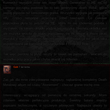
Kurewsko wynudził mnie ten nowy album. Generalnie to HE mi od
samego początku powiewa bo to taki generyczny death metal, gdzie
więcej popisów niż sensownego grania. Wszystko wygląda jak polepione
riffy, części niespójne przeczące sobie nawzajem. Co ciekawe
poprzednia płyta to jedyna od HE, która mi się cholernie podoba i
myślałem, że tokiem okładki pójdzie też muzyka. Niestety okładka jest
ale muzyka wróciła do etapu popisujemy się ile wlezie a może jakaś
muzyka z tego powstanie. Nie, nie powstała. Produkcja też jakaś taka
wypolerowana jak karoseria od czarnuchów z Pimp My Ride.
Tak więc pierdolę tę płytę, reszty to nawet nie pamiętam i wracam do
wypadku przy pracy jakim chyba okazał się Infernus.
Czit
7 lat temu
Zaś jak dla mnie zdecydowanie najlepszy, najbardziej kompletny Death
Metalowy album od czasu "Atonement" - chociaż granie trochę inne.
Interesujący, wciągający od pierwszej do ostatniej sekundy. Moim
zdaniem właśnie perfekcyjna produkcja. Świetny balans między
popisami technicznymi, a szczerym jebnięciem. Najlepsze utwory to