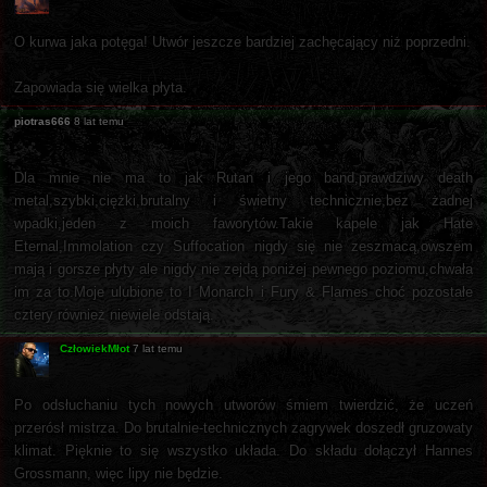
O kurwa jaka potęga! Utwór jeszcze bardziej zachęcający niż poprzedni.
Zapowiada się wielka płyta.
piotras666
8 lat temu
Dla mnie nie ma to jak Rutan i jego band,prawdziwy death
metal,szybki,ciężki,brutalny i świetny technicznie,bez żadnej
wpadki,jeden z moich faworytów.Takie kapele jak Hate
Eternal,Immolation czy Suffocation nigdy się nie zeszmacą,owszem
mają i gorsze płyty ale nigdy nie zejdą poniżej pewnego poziomu,chwała
im za to.Moje ulubione to I Monarch i Fury & Flames choć pozostałe
cztery również niewiele odstają.
CzłowiekMłot
7 lat temu
Po odsłuchaniu tych nowych utworów śmiem twierdzić, że uczeń
przerósł mistrza. Do brutalnie-technicznych zagrywek doszedł gruzowaty
klimat. Pięknie to się wszystko układa. Do składu dołączył Hannes
Grossmann, więc lipy nie będzie.