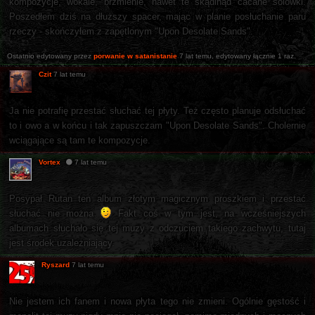
kompozycje, wokale, brzmienie, nawet te skądinąd cacane solówki.
Poszedłem dziś na dłuższy spacer, mając w planie posłuchanie paru
rzeczy - skończyłem z zapętlonym "Upon Desolate Sands".
Ostatnio edytowany przez
porwanie w satanistanie
7 lat temu
, edytowany łącznie 1 raz.
Czit
7 lat temu
Ja nie potrafię przestać słuchać tej płyty. Też często planuje odsłuchać
to i owo a w końcu i tak zapuszczam "Upon Desolate Sands". Cholernie
wciągające są tam te kompozycje.
Vortex
7 lat temu
Posypał Rutan ten album złotym magicznym proszkiem i przestać
słuchać nie można
Fakt coś w tym jest, na wcześniejszych
albumach słuchało się tej muzy z odczuciem takiego zachwytu, tutaj
jest środek uzależniający.
Ryszard
7 lat temu
Nie jestem ich fanem i nowa płyta tego nie zmieni. Ogólnie gęstość i