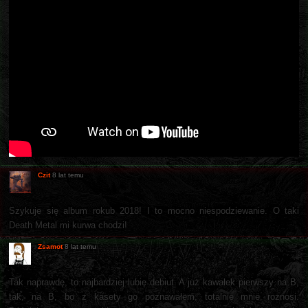
Czit
8 lat temu
Szykuje się album rokub 2018! I to mocno niespodziewanie. O taki
Death Metal mi kurwa chodzi!
Zsamot
8 lat temu
Tak naprawdę, to najbardziej lubię debiut. A już kawałek pierwszy na B,
tak, na B, bo z kasety go poznawałem, totalnie mnie roznosi.