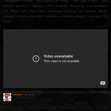
"Vengeance Striketh", Nothingness of Being", "Dark Age of Ruin", oraz
totalnie genialny i najlepszy utwór tutułowy. Nawet ten instrumentalny
For Whom We Have Lost" doskonale zamyka ten wybitny album.
Materiał zamyka się moim zdaniem w idealnej długości niecałych 39
minut.
pampa
7 lat temu
Zgadzam się z przedmówcą bardzo dobra płyta brutalna i mroczna