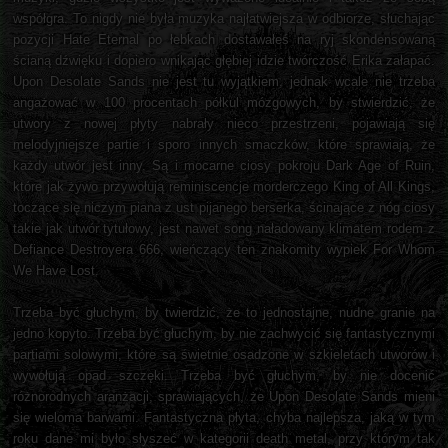
współgra. To nigdy nie była muzyka najłatwiejsza w odbiorze, słuchając
pozycji Hate Eternal po łebkach dostawałeś na ryj skondensowaną
ścianą dźwięku i dopiero wnikając głębiej idzie twórczość Erika załapać.
Upon Desolate Sands nie jest tu wyjątkiem, jednak wcale nie trzeba
angażować w 100 procentach półkul mózgowych, by stwierdzić, że
utwory z nowej płyty nabrały nieco przestrzeni, pojawiają się
melodyjniejsze partie i sporo innych smaczków, które sprawiają, że
każdy utwór jest inny. Są i mocarne ciosy pokroju Dark Age of Ruin,
które jak żywo przywołują reminiscencje morderczego King of All Kings,
toczące się niczym piana z ust pijanego berserka, ścinające z nóg ciosy
takie jak utwór tytułowy, jest nawet song naładowany klimatem rodem z
Defiance Destroyera 666, wieńczący ten znakomity wypiek For Whom
We Have Lost.
Trzeba być głuchym, by twierdzić, że to jednostajne, nudne granie na
jedno kopyto. Trzeba być głuchym, by nie zachwycić się fantastycznymi
partiami solowymi, które są świetnie osadzone w szkieletach utworów i
wywołują opad szczęki. Trzeba być głuchym, by nie docenić
różnorodnych aranżacji, sprawiających, że Upon Desolate Sands mieni
się wieloma barwami. Fantastyczna płyta, chyba najlepsza, jaką w tym
roku dane mi było słyszeć w kategorii death metal, przy którym tak