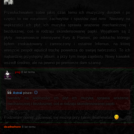
Przesłuchiwałem sobie jakiś czas temu ich muzyczny dorobek i po
części to nie rozumiem zachwytów i spustów nad nimi. Niestety na
większości ich płyt ich muzyka sprawia wrażenie mechanicznej i
bezdusznej, coś w rodzaju skondensowanej papki. Wyjątkiem są 2
płyty: niesamowicie intensywne Fury & Flames, po odsłuchu którego
byłem znokautowany i zamroczony i ostatnie Infernus, na której
wreszcie zespół wpuścił trochę powietrza do swojej twórczości. To ich
najbardziej przystępny album, a przy tym mega zajebisty. Nowy kawałek
wszedł średnio, ale na pewno po premierze dam szansę.
yog
8 lat temu
Astral
pisze:
Niestety na większości ich płyt ich muzyka sprawia wrażenie
mechanicznej i bezdusznej, coś w rodzaju skondensowanej papki.
Podzielam opinię, zaziewać się można przy takim deathmetalu
deathwhore
8 lat temu