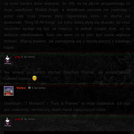
na mnie bardzo duże wrażenie, bo riffy na tej płycie przypominają mi
moje uwielbiane Morbid Angel, a dodatkowo panowie nie zwalniają i
przez cały czas trwania płyty napierdalają ostro, to słucha się
doskonale. "King Of All Kings" już tylko dobrą płytą się okazało, bo choć
wszystko wydaje się być na miejscu, to jednak czegoś brak, co na
debiucie odnotowałem. Sam nie wiem co to jest, być może większa
dzikość. Więcej powiem, jak zaznajomię się z resztą pozycji z katalogu
kapeli.
yog
9 lat temu
Nie umiem za bardzo słuchać Blastfest Eternal, ale ostatni album
całkiem znośny
Vortex
9 lat temu
Uwielbiam, "I Monarch" i "Fury & Flames" to moje ulubienice, ich styl
jest znakomity, techniczny death metal najwyższych lotów.
yog
8 lat temu