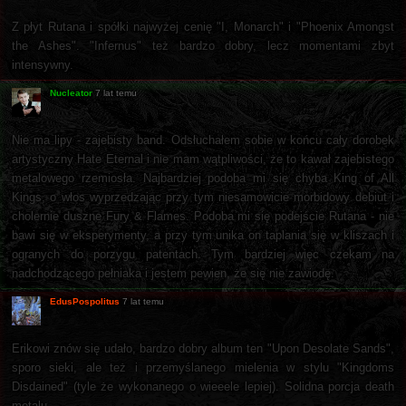
Z płyt Rutana i spółki najwyżej cenię "I, Monarch" i "Phoenix Amongst
the Ashes". "Infernus" też bardzo dobry, lecz momentami zbyt
intensywny.
Nucleator
7 lat temu
Nie ma lipy - zajebisty band. Odsłuchałem sobie w końcu cały dorobek
artystyczny Hate Eternal i nie mam wątpliwości, że to kawał zajebistego
metalowego rzemiosła. Najbardziej podoba mi się chyba King of All
Kings, o włos wyprzedzając przy tym niesamowicie morbidowy debiut i
cholernie duszne Fury & Flames. Podoba mi się podejście Rutana - nie
bawi się w eksperymenty, a przy tym unika on taplania się w kliszach i
ogranych do porzygu patentach. Tym bardziej więc czekam na
nadchodzącego pełniaka i jestem pewien, że się nie zawiodę.
EdusPospolitus
7 lat temu
Erikowi znów się udało, bardzo dobry album ten "Upon Desolate Sands",
sporo sieki, ale też i przemyślanego mielenia w stylu "Kingdoms
Disdained" (tyle że wykonanego o wieeele lepiej). Solidna porcja death
metalu.