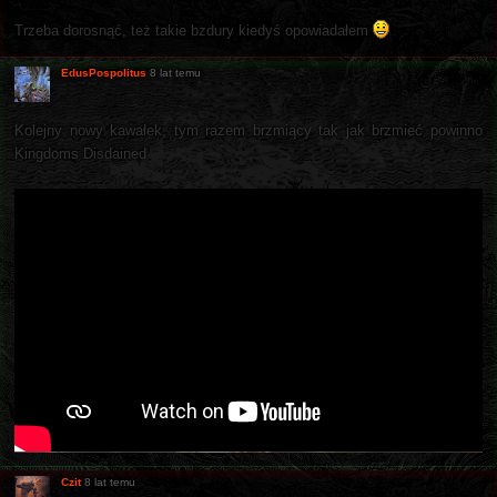
Trzeba dorosnąć, też takie bzdury kiedyś opowiadałem
EdusPospolitus
8 lat temu
Kolejny nowy kawałek, tym razem brzmiący tak jak brzmieć powinno
Kingdoms Disdained
Czit
8 lat temu