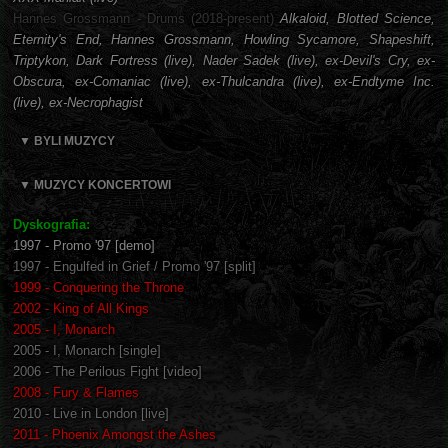
Hannes Grossmann - Drums (2018-present)
Alkaloid, Blotted Science,
Eternity's End, Hannes Grossmann, Howling Sycamore, Shapeshift,
Triptykon, Dark Fortress (live), Nader Sadek (live), ex-Devil's Cry, ex-
Obscura, ex-Comaniac (live), ex-Thulcandra (live), ex-Endtyme Inc.
(live), ex-Necrophagist
▼ BYLI MUZYCY
▼ MUZYCY KONCERTOWI
Dyskografia:
1997 - Promo '97 [demo]
1997 - Engulfed in Grief / Promo '97 [split]
1999 - Conquering the Throne
2002 - King of All Kings
2005 - I, Monarch
2005 - I, Monarch [single]
2006 - The Perilous Fight [video]
2008 - Fury & Flames
2010 - Live in London [live]
2011 - Phoenix Amongst the Ashes