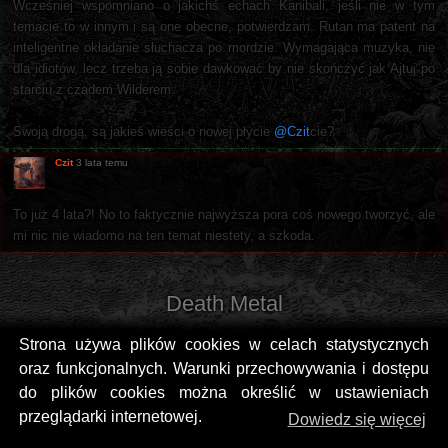
Wcześniej wspomniano o jakichś echach Kanibali, jeśli nie w tym
temacie to w innym i są one obecne, potwierdzam. Rutan ma patent na
inteligentne okładanie słuchacza po mordzie. Wymagająca muzyka, nie
dla idiotów, lecz trzeba ją sobie dawkować by nie skończyć jak Ajtuj po
starciu z czadem Wilderem.
Swoją drogą, są jakieś wieści o nowej płycie
@Czit
cie?
Czit
3 lata temu
To już 4 lata?! No to faktycznie najwyższa pora coś nowego tworzyć, ale
mi nic nie wiadomo na ten temat niestety, a szkoda.
Death Metal
Strona używa plików cookies w celach statystycznych
oraz funkcjonalnych. Warunki przechowywania i dostępu
do plików cookies można określić w ustawieniach
przeglądarki internetowej.
Dowiedz się więcej