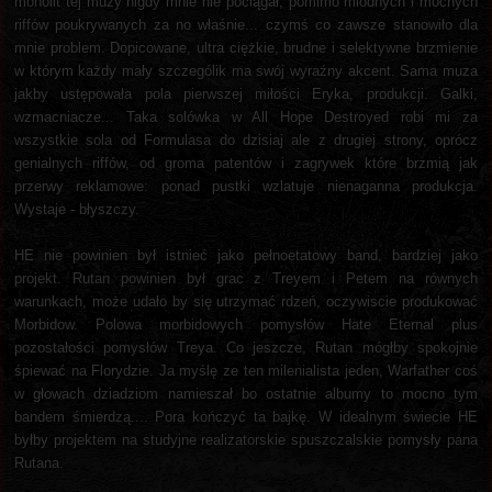
monolit tej muzy nigdy mnie nie pociągał, pomimo miodnych i mocnych
riffów poukrywanych za no właśnie... czymś co zawsze stanowiło dla
mnie problem. Dopicowane, ultra ciężkie, brudne i selektywne brzmienie
w którym każdy mały szczególik ma swój wyraźny akcent. Sama muza
jakby ustępowała pola pierwszej miłości Eryka, produkcji. Galki,
wzmacniacze... Taka solówka w All Hope Destroyed robi mi za
wszystkie sola od Formulasa do dzisiaj ale z drugiej strony, oprócz
genialnych riffów, od groma patentów i zagrywek które brzmią jak
przerwy reklamowe: ponad pustki wzlatuje nienaganna produkcja.
Wystaje - błyszczy.
HE nie powinien był istnieć jako pełnoetatowy band, bardziej jako
projekt. Rutan powinien był grac z Treyem i Petem na równych
warunkach, może udało by się utrzymać rdzeń, oczywiscie produkować
Morbidow. Polowa morbidowych pomysłów Hate Eternal plus
pozostałości pomysłów Treya. Co jeszcze, Rutan mógłby spokojnie
śpiewać na Florydzie. Ja myślę ze ten milenialista jeden, Warfather coś
w głowach dziadziom namieszał bo ostatnie albumy to mocno tym
bandem śmierdzą.... Pora kończyć ta bajkę. W idealnym świecie HE
byłby projektem na studyjne realizatorskie spuszczalskie pomysły pana
Rutana.