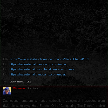
MA:
https://www.metal-archives.com/bands/Hate_Eternal/131
BC:
https://hate-eternal.bandcamp.com/music
BC:
https://hateeternalmusic.bandcamp.com/music
BC:
https://hateeternal.bandcamp.com/music
death metal
usa
Tagi:
Wędrowycz
9 lat temu
Zachęcony tematem w końcu nadrobiłem zaległości i przesłuchałem
dwie pierwsze płyty Hate Eternal. O ile "Conquering The Throne" zrobiło