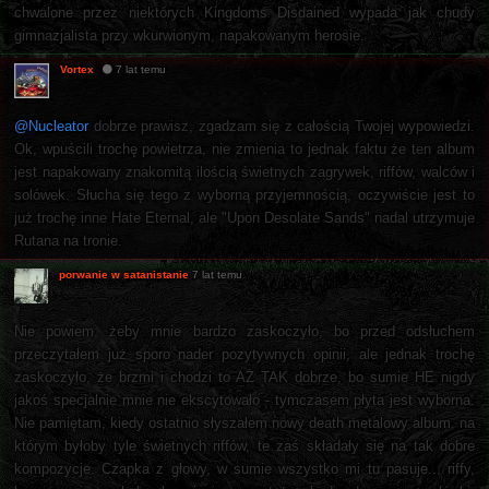
chwalone przez niektórych Kingdoms Disdained wypada jak chudy
gimnazjalista przy wkurwionym, napakowanym herosie.
Vortex
7 lat temu
@Nucleator
dobrze prawisz, zgadzam się z całością Twojej wypowiedzi.
Ok, wpuścili trochę powietrza, nie zmienia to jednak faktu że ten album
jest napakowany znakomitą ilością świetnych zagrywek, riffów, walców i
solówek. Słucha się tego z wyborną przyjemnością, oczywiście jest to
już trochę inne Hate Eternal, ale "Upon Desolate Sands" nadal utrzymuje
Rutana na tronie.
porwanie w satanistanie
7 lat temu
Nie powiem, żeby mnie bardzo zaskoczyło, bo przed odsłuchem
przeczytałem już sporo nader pozytywnych opinii, ale jednak trochę
zaskoczyło, że brzmi i chodzi to AŻ TAK dobrze, bo sumie HE nigdy
jakoś specjalnie mnie nie ekscytowało - tymczasem płyta jest wyborna.
Nie pamiętam, kiedy ostatnio słyszałem nowy death metalowy album, na
którym byłoby tyle świetnych riffów, te zaś składały się na tak dobre
kompozycje. Czapka z głowy, w sumie wszystko mi tu pasuje... riffy,