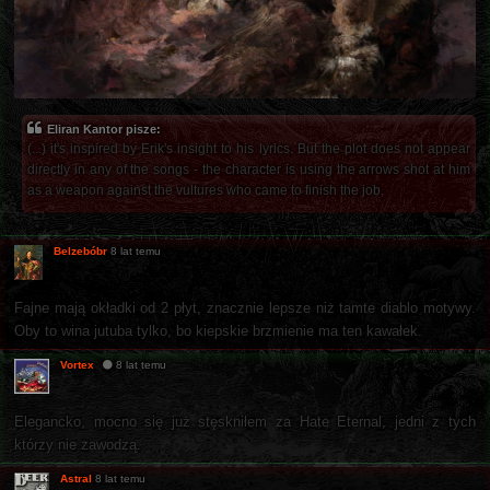
Eliran Kantor pisze:
(...) it's inspired by Erik's insight to his lyrics. But the plot does not appear
directly in any of the songs - the character is using the arrows shot at him
as a weapon against the vultures who came to finish the job.
Belzebóbr
8 lat temu
Fajne mają okładki od 2 płyt, znacznie lepsze niż tamte diablo motywy.
Oby to wina jutuba tylko, bo kiepskie brzmienie ma ten kawałek.
Vortex
8 lat temu
Elegancko, mocno się już stęskniłem za Hate Eternal, jedni z tych
którzy nie zawodzą.
Astral
8 lat temu