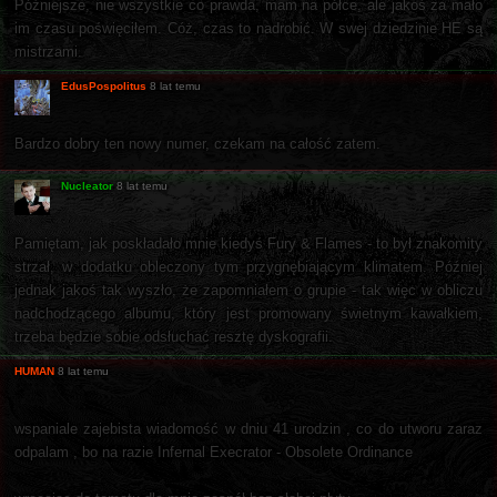
Późniejsze, nie wszystkie co prawda, mam na półce, ale jakoś za mało
im czasu poświęciłem. Cóż, czas to nadrobić. W swej dziedzinie HE są
mistrzami.
EdusPospolitus
8 lat temu
Bardzo dobry ten nowy numer, czekam na całość zatem.
Nucleator
8 lat temu
Pamiętam, jak poskładało mnie kiedyś Fury & Flames - to był znakomity
strzał, w dodatku obleczony tym przygnębiającym klimatem. Później
jednak jakoś tak wyszło, że zapomniałem o grupie - tak więc w obliczu
nadchodzącego albumu, który jest promowany świetnym kawałkiem,
trzeba będzie sobie odsłuchać resztę dyskografii.
HUMAN
8 lat temu
wspaniale zajebista wiadomość w dniu 41 urodzin , co do utworu zaraz
odpalam , bo na razie Infernal Execrator - Obsolete Ordinance