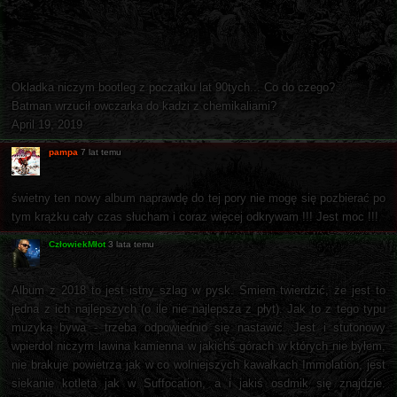
Okladka niczym bootleg z początku lat 90tych... Co do czego?
Batman wrzucił owczarka do kadzi z chemikaliami?
April 19, 2019
pampa
7 lat temu
świetny ten nowy album naprawdę do tej pory nie mogę się pozbierać po
tym krążku cały czas słucham i coraz więcej odkrywam !!! Jest moc !!!
CzłowiekMłot
3 lata temu
Album z 2018 to jest istny szlag w pysk. Śmiem twierdzić, że jest to
jedna z ich najlepszych (o ile nie najlepsza z płyt). Jak to z tego typu
muzyką bywa - trzeba odpowiednio się nastawić. Jest i stutonowy
wpierdol niczym lawina kamienna w jakichś górach w których nie byłem,
nie brakuje powietrza jak w co wolniejszych kawałkach Immolation, jest
siekanie kotleta jak w Suffocation, a i jakiś osdmik się znajdzie.