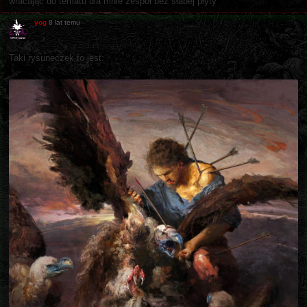
wracając do tematu dla mnie zespół bez słabej płyty
yog
8 lat temu
Taki rysuneczek to jest: