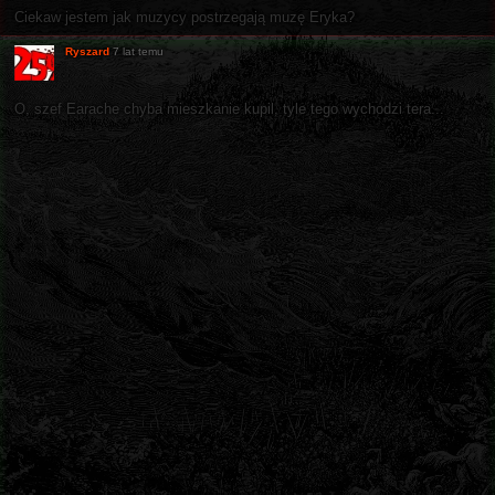
Ciekaw jestem jak muzycy postrzegają muzę Eryka?
Ryszard
7 lat temu
O, szef Earache chyba mieszkanie kupil, tyle tego wychodzi tera...