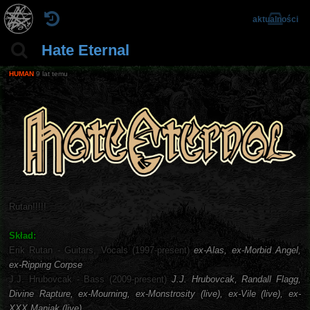
aktualności
Hate Eternal
HUMAN
9 lat temu
Rutan!!!!!
Skład:
Erik Rutan - Guitars, Vocals (1997-present)
ex-Alas, ex-Morbid Angel,
ex-Ripping Corpse
J.J. Hrubovcak - Bass (2009-present)
J.J. Hrubovcak, Randall Flagg,
Divine Rapture, ex-Mourning, ex-Monstrosity (live), ex-Vile (live), ex-
XXX Maniak (live)