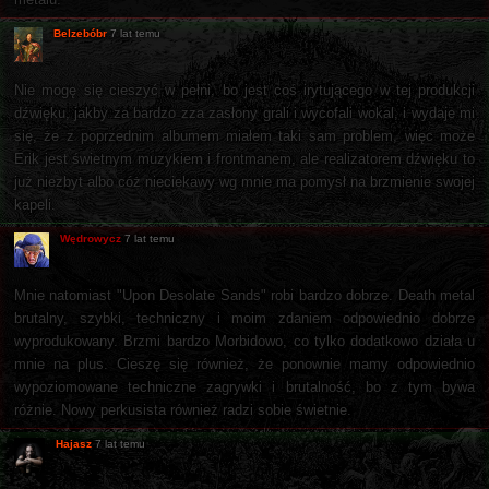
Belzebóbr
7 lat temu
Nie mogę się cieszyć w pełni, bo jest coś irytującego w tej produkcji
dźwięku, jakby za bardzo zza zasłony grali i wycofali wokal, i wydaje mi
się, że z poprzednim albumem miałem taki sam problem, więc może
Erik jest świetnym muzykiem i frontmanem, ale realizatorem dźwięku to
już niezbyt albo cóż nieciekawy wg mnie ma pomysł na brzmienie swojej
kapeli.
Wędrowycz
7 lat temu
Mnie natomiast "Upon Desolate Sands" robi bardzo dobrze. Death metal
brutalny, szybki, techniczny i moim zdaniem odpowiednio dobrze
wyprodukowany. Brzmi bardzo Morbidowo, co tylko dodatkowo działa u
mnie na plus. Cieszę się również, że ponownie mamy odpowiednio
wypoziomowane techniczne zagrywki i brutalność, bo z tym bywa
różnie. Nowy perkusista również radzi sobie świetnie.
Hajasz
7 lat temu