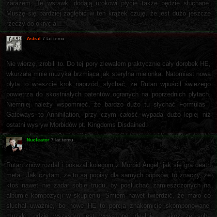
zarazem. Te wstawki dodają urokowi płycie także będzie słuchane.
Muszę się bardziej zagłębić w ten krążek czuję, że jest dużo jeszcze
rzeczy do okrycia!!!
Astral
7 lat temu
Nie wierzę, zrobili to. Do tej pory zlewałem praktycznie cały dorobek HE,
wkurzała mnie muzyka brzmiąca jak sterylna mielonka. Natomiast nowa
płyta to wreszcie krok naprzód, słychać, że Rutan wpuścił świeżego
powietrza do skostniałych patentów ogranych na poprzednich płytach.
Niemniej należy wspomnieć, że bardzo dużo tu słychać Formulas i
Gateways to Annihilation, przy czym całość wypada dużo lepiej niż
ostatni wysryw Morbidów pt. Kingdoms Disdained.
Nucleator
7 lat temu
Rutan znów rozdał i pokazał kolegom z Morbid Angel, jak się gra death
metal. Jak czytam, że to są popisy dla samych popisów, to znaczy, że
ktoś nawet nie zadał sobie trudu, by posłuchać zamieszczonych na
albumie kompozycji w skupieniu. Śmiem nawet twierdzić, że mało co
słuchał uważnie, bo nowe HE to porcja znakomicie skomponowanej
muzyki, gdzie wszystko jest wyważone idealnie i takoż ze sobą