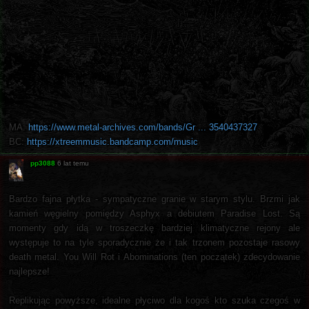
MA:
https://www.metal-archives.com/bands/Gr ... 3540437327
BC:
https://xtreemmusic.bandcamp.com/music
pp3088
6 lat temu
Bardzo fajna płytka - sympatyczne granie w starym stylu. Brzmi jak
kamień węgielny pomiędzy Asphyx a debiutem Paradise Lost. Są
momenty gdy idą w troszeczkę bardziej klimatyczne rejony ale
występuje to na tyle sporadycznie że i tak trzonem pozostaje rasowy
death metal. You Will Rot i Abominations (ten początek) zdecydowanie
najlepsze!
Replikując powyższe, idealne płyciwo dla kogoś kto szuka czegoś w