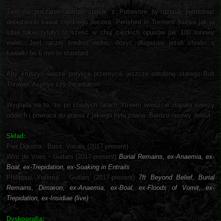
Tam na początek dostali splicik z Putrevore by dzisiaj pierdolnąć
debiutancki kawał ciężkiego deciora. Perished in Torment (kurwa jak ja
lubię takie tytuły) to sześć w chuj ciężkich opusów jak 100 tonowy
walec. Jest raczej średnio wolno, dosyć długaśnie jeżeli chodzi o
kawałki bo 6 min to standard.
Aby kruszyć wasze potylice przemycili jeszcze odrobinę starego Bolt
Thrower, Asphyx czy Incantation.
Wygląda na to, że po chudych latach Xtreem wreszcie złapała świeży
oddech i powraca do grania z jakiego była znana. Bardzo rasowy debiut.
Skład:
Pier Dijkstra - Bass, Vocals (2017-present)
Wim de Vries - Guitars (2017-present)
Burial Remains, ex-Anaemia, ex-
Boal, ex-Trepidation, ex-Soaking in Entrails
Philippus Yntema - Guitars (2017-present)
7ft Beyond Belief, Burial
Remains, Dimæon, ex-Anaemia, ex-Boal, ex-Floods of Vomit, ex-
Trepidation, ex-Insidiae (live)
Dyskografia: