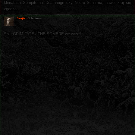
klimatach Sempiternal Deathreign czy Necro Schizma, nawet kraj się
zgadza.
Szajtan
5 lat temu
Split GRIM FATE / THE SOMBRE we wrześniu.