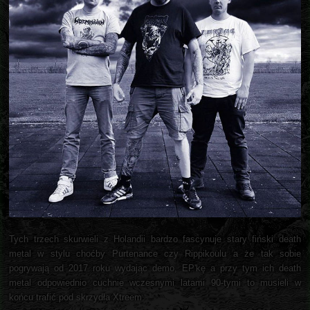
Tych trzech skurwieli z Holandii bardzo fascynuje stary fiński death
metal w stylu choćby Purtenance czy Rippikoulu a że tak sobie
pogrywają od 2017 roku wydając demo, EP'kę a przy tym ich death
metal odpowiednio cuchnie wczesnymi latami 90-tymi to musieli w
końcu trafić pod skrzydła Xtreem.