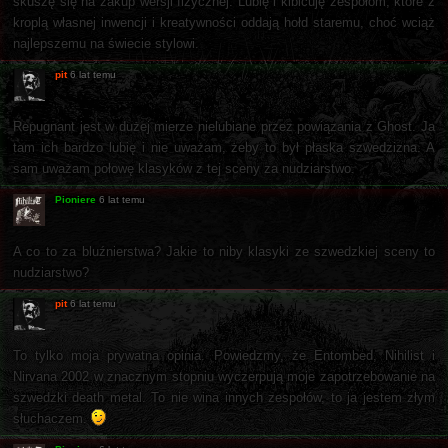
skuszę się na zakup wersji fizycznej. Lubię i kibicuję zespołom, które z
kroplą własnej inwencji i kreatywności oddają hołd staremu, choć wciąż
najlepszemu na świecie stylowi.
pit
6 lat temu
Repugnant jest w dużej mierze nielubiane przez powiązania z Ghost. Ja
tam ich bardzo lubię i nie uważam, żeby to był płaska szwedzizna. A
sam uważam połowę klasyków z tej sceny za nudziarstwo.
Pioniere
6 lat temu
A co to za bluźnierstwa? Jakie to niby klasyki ze szwedzkiej sceny to
nudziarstwo?
pit
6 lat temu
To tylko moja prywatna opinia. Powiedzmy, że Entombed, Nihilist i
Nirvana 2002 w znacznym stopniu wyczerpują moje zapotrzebowanie na
szwedzki death metal. To nie wina innych zespołów, to ja jestem złym
słuchaczem.