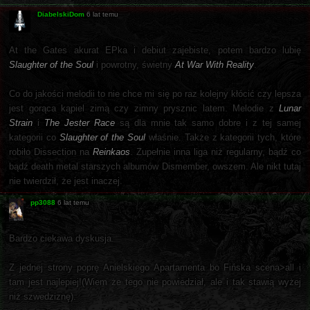
DiabelskiDom
6 lat temu
At the Gates akurat EPka i debiut zajebiste, potem bardzo lubię
Slaughter of the Soul
i powrotny, świetny
At War With Reality
.
Co do jakości melodii to nie chce mi się po raz kolejny kłócić czy lepsza
jest gorąca kąpiel zimą czy zimny prysznic latem. Melodie z
Lunar
Strain
i
The Jester Race
są dla mnie tak samo dobre i z tej samej
kategorii co
Slaughter of the Soul
właśnie. Także z kategorii tych, które
robiło Dissection na
Reinkaos
. Zupełnie inna liga niż regularny, bądź co
bądź death metal starszych albumów Dismember, owszem. Ale nikt tutaj
nie twierdził, że jest inaczej.
pp3088
6 lat temu
Bardzo ciekawa dyskusja.
Z jednej strony poprę Anielskiego Apartamenta bo Fińska scena>all i
tam jest najlepiej!(Wiem że tego nie powiedział, ale i tak stawią wyżej
niż szwedziznę).