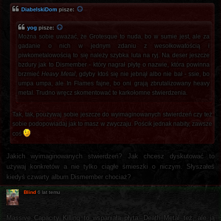
DiabelskiDom
pisze:
yog
pisze:
Można sobie uważać, że Grotesque to nuda, bo w sumie jest, ale za
gadanie o nich w jednym zdaniu z wesołkowatością i
piwkometalowością to się należy szybka luta na ryj. Na deser jeszcze
bzdury jak to Dismember - który nagrał płytę o nazwie, która powinna
brzmieć
Heavy Metal
, gdyby ktoś się nie jebnął albo nie bał - ssie, bo
umpa umpa, ale In Flames fajne, bo oni grają zbrutalizowany heavy
metal. Trudno wręcz skomentować te karkołomne stwierdzenia.
Tak, tak, poużywaj sobie jeszcze do wyimaginowanych stwierdzeń czy też
sobie podopowiadaj jak to masz w zwyczaju. Pościk jednak nabity, zawsze
coś
Jakich wyimaginowanych stwierdzeń? Jak chcesz dyskutować to
używaj konkretów a nie tylko ciągłe śmieszki o niczym. Słyszałeś
kiedyś czwarty album Dismember chociaż?
Blind
6 lat temu
Massive Capacity Killing to wspaniała płyta. Death Metal też, ale ją