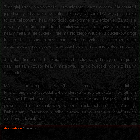
Z drugiej strony wybiórczość i stronniczość uderza w oczy. Melodeath i
jego tworcy od zawsze uważali się za część sceny DM więc pisanie że
to zburtalizowany heavy to dość karkołomne stwierdzenie. Zaraz się
dowiemy że Dissection to zbrutalizowany szatanistyczny kosmiczny
heavy metal a nie cukierki. Nie ma nic złego w lubieniu cukierków drogi
kolego. Ja np czasem posłucham metalu gotyckiego i nie piszę że to
zbrutalizowany rock gotycki albo uduchowiony, natchniony doom metal.
Jedynka Dismember to akurat jest zbrutalizowany heavy metal, praca
gitar jest tam czysto heavy metalowa, i te solóweczki rodem z krainy
stali i skór.
Mój ranking scen(bo mogę i lubię):
Fińska>angielska>szwedzka>holenderska>amerykańska(z wyjątkiem
Autopsy i Funebrarum bo to nie jest granie w styl USA)>Kolumbia(bo
głównie dla rzeźników)>gówno>niemiecka(hahaha - Atrocity,
Debauchery, Crematory - tylko niemcy są w stanie słuchać takich
zjebanych dźwięków).
deathwhore
6 lat temu