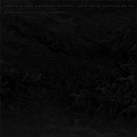
zagrany w mało popularnym brzmieniu, gdzie sekcja rytmiczna gra na
wiwat a reszta jest tylko dodatkiem.