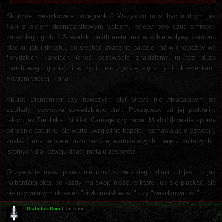
Skoczne, wesołkowate podegranko? Wszystko musi być nudnym jak
flaki z olejem doom/deathowym walcem, byleby było czuć smrodek
zatęchłego grobu? Szwedzki death metal ma w sobie wpływy zarówno
blacku, jak i thrashu, co słychać znacznie bardziej niż w chociażby we
florydzkich kapelach (choć oczywiście znajdziemy tu też dużo
thrashowego grania), i w życiu nie zgodzę się z tymi określeniami.
Powiem więcej, kpina!!!
Akurat Dismember czy nowszych płyt Grave nie wkładałabym do
szuflady "czołówka szwedzkiego dm". Począwszy od jej podwalin,
takich jak Treblinka, Nihilist, Carnage czy nawet Morbid (kwestia sporna
odnośnie gatunku, ale warto uwzględnić kapelę, rozmawiając o Szwecji),
znaleźć można wiele dużo bardziej wartościowych i wręcz kultowych i
istotnych dla rozwoju death metalu zespołów.
Oczywiście masz prawo nie czuć szwedzkiego klimatu i jest to jak
najbardziej okej, bo każdy ma swoją niszę, w której lubi się pluskać, ale
nie używałabym określeń "piwkometalowość" czy "wesołkowatość".
DiabelskiDom
6 lat temu