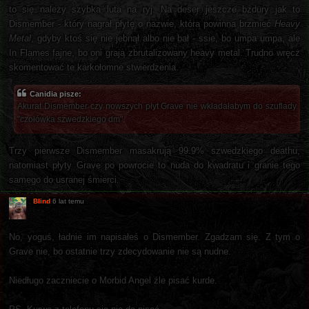
to się należy szybka luta na ryj. Na deser jeszcze bzdury jak to
Dismember - który nagrał płytę o nazwie, która powinna brzmieć
Heavy
Metal
, gdyby ktoś się nie jebnął albo nie bał - ssie, bo umpa umpa, ale
In Flames fajne, bo oni grają zbrutalizowany heavy metal. Trudno wręcz
skomentować te karkołomne stwierdzenia.
Canidia pisze:
Akurat Dismember czy nowszych płyt Grave nie wkładałabym do szuflady
"czołówka szwedzkiego dm".
Trzy pierwsze Dismember masakrują 99.9% szwedzkiego deathu,
natomiast płyty Grave po powrocie to nuda do kwadratu i granie tego
samego do usranej śmierci.
Blind
6 lat temu
No, yoguś, ładnie im napisałeś o Dismember. Zgadzam się. Z tym o
Grave nie, bo ostatnie trzy zdecydowanie nie są nudne.
Niedługo zaczniecie o Morbid Angel źle pisać kurde.