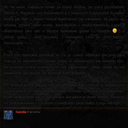
No nie wiem, najlepsze smaki ze sceny fińskiej, że rzucę przykładami
Demilich, Rippikolu czy Adramelech a z nowszych Corpsessed to żaden
nudny jak flaki z olejem funeral death/doom (bo zakładam, że pijesz do
lubianej przeze mnie sceny australijskiej i nowozelandzkiej i nie o
death/doom jako taki a bliższe funeralowi granie Ci chodziło
) a
smród grobu i odór brzydoty i nienawiści czuć w nich bardzo
intensywnie.
Poza tym napisałaś poniekąd to, co ja, zatem odbieram ten post jako
reakcję na odmienność zdania, której to odmienności nie powinno być,
bo przecież scena szwedzka to coś zajebistego i złego słowa na nią
powiedzieć nie można, bo przecież kult i klasyka.
PS. Amerykańska też jest lepsza od szwedzkiej, chociaż w najlepszych
jej wykwitach to nie tyle grób i odór rozkładu a technika i szaleństwo,
które według mnie także jest bardzo pożądane w death metalu. Bardziej
niż podskakiwanie z cycatymi szwedkami i picie piwka z rogu wikinga.
Canidia
6 lat temu