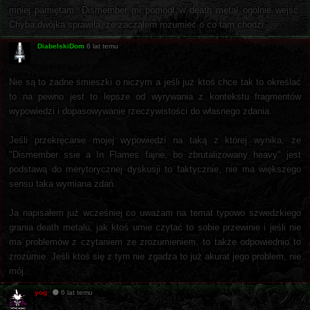
mniej pamiętam. Dismember mi pomógł w death metal ogólnie wejść.
Chyba dwójka sprawiła, że zacząłem rozumieć o co tam chodzi.
DiabelskiDom
6 lat temu
Nie są to żadne śmieszki o niczym a jeśli już ktoś chce tak to określać
to na pewno jest to lepsze od wyrywania z kontekstu fragmentów
wypowiedzi i dopasowywanie rzeczywistości do własnego zdania.
Jeśli przekręcanie mojej wypowiedzi na taką z której wynika, że
"Dismember ssie a In Flames fajne, bo zbrutalizowany heavy" jest
podstawą do merytorycznej dyskusji to faktycznie, nie ma większego
sensu taka wymiana zdań.
Ja napisałem już wcześniej co uważam na temat typowo szwedzkiego
grania death metalu, jak ktoś umie czytać to sobie przewinie i jeśli nie
ma problemów z czytaniem ze zrozumieniem, to także odpowiednio to
zrozumie. Jeśli ktoś się z tym nie zgadza to już akurat jego problem, nie
mój.
yog
6 lat temu