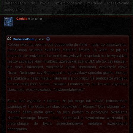
pretendujące do bycia śmiercionośnym metalem rozeskakane
podegranko.
Canidia
6 lat temu
DiabelskiDom
pisze:
Kolega @pit ma pewnie coś podobnego do mnie - nudzi go płaszczyzna i
umpa-umpa szumnie określane metalem śmierci. Ja wiem, że jak się
pogrzebie w podziemiu i w mniej oczywistych zespołach to się wynajdzie
rzeczy zadające kłam miałkości szwedzkiej sceny DM, ale tak czy inaczej -
dla mnie Unleashed, większość dysko Dismember, większość dysko
Grave, Grotesque czy Repugnant to są przykłady sposobu grania, którego
nie szukam w death metalu i który mi się po prostu nie podoba ze względu
na zbyt małą ilość śmierci, rozkładu i choroby czy, jak kto woli zbyt dużą
skoczność, wesołkowatość i "piwkometalowość".
Zaraz ktoś wyjedzie z tekstem, że jak mogę tak mówić, jednocześnie
szanując At The Gates czy staro-środkowe In Flames? Otóż właśnie tak -
melodic death metal grany na tych płytach to pozytywne określenie
zbrutalizowanego heavy metalu, natomiast te wymienione wcześniej to
pretendujące do bycia śmiercionośnym metalem rozeskakane
podegranko.