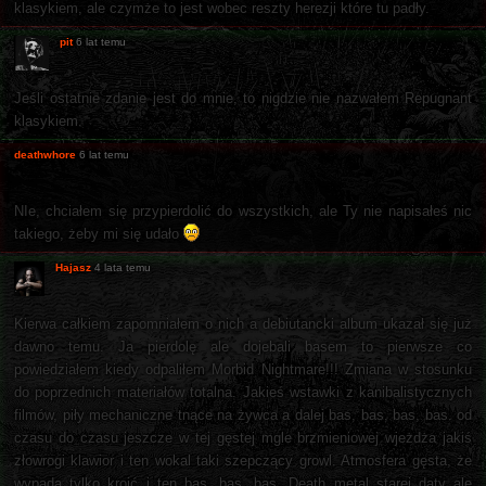
klasykiem, ale czymże to jest wobec reszty herezji które tu padły.
pit
6 lat temu
Jeśli ostatnie zdanie jest do mnie, to nigdzie nie nazwałem Repugnant
klasykiem.
deathwhore
6 lat temu
NIe, chciałem się przypierdolić do wszystkich, ale Ty nie napisałeś nic
takiego, żeby mi się udało
Hajasz
4 lata temu
Kierwa całkiem zapomniałem o nich a debiutancki album ukazał się już
dawno temu. Ja pierdolę ale dojebali basem to pierwsze co
powiedziałem kiedy odpaliłem Morbid Nightmare!!! Zmiana w stosunku
do poprzednich materiałów totalna. Jakieś wstawki z kanibalistycznych
filmów, piły mechaniczne tnące na żywca a dalej bas, bas, bas, bas. od
czasu do czasu jeszcze w tej gęstej mgle brzmieniowej wjeżdża jakiś
złowrogi klawior i ten wokal taki szepczący growl. Atmosfera gęsta, że
wypada tylko kroić i ten bas, bas, bas. Death metal starej daty ale