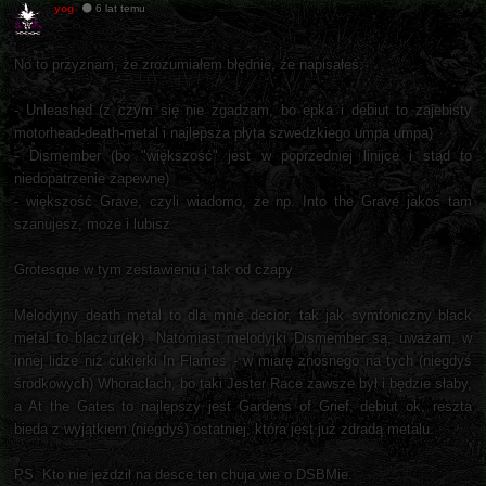
yog
6 lat temu
No to przyznam, że zrozumiałem błędnie, że napisałeś:
- Unleashed (z czym się nie zgadzam, bo epka i debiut to zajebisty
motorhead-death-metal i najlepsza płyta szwedzkiego umpa umpa)
- Dismember (bo "większość" jest w poprzedniej linijce i stąd to
niedopatrzenie zapewne)
- większość Grave, czyli wiadomo, że np. Into the Grave jakoś tam
szanujesz, może i lubisz
Grotesque w tym zestawieniu i tak od czapy.
Melodyjny death metal to dla mnie decior, tak jak symfoniczny black
metal to blaczur(ek). Natomiast melodyjki Dismember są, uważam, w
innej lidze niż cukierki In Flames - w miarę znośnego na tych (niegdyś
środkowych) Whoraclach, bo taki Jester Race zawsze był i będzie słaby,
a At the Gates to najlepszy jest Gardens of Grief, debiut ok, reszta
bieda z wyjątkiem (niegdyś) ostatniej, która jest już zdradą metalu.
PS. Kto nie jeździł na desce ten chuja wie o DSBMie.