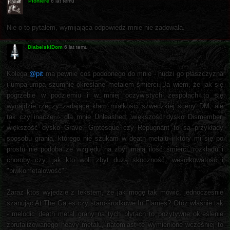
Pioniere
6 lat temu
Nie o to pytałem, wymijająca odpowiedz mnie nie zadowala.
DiabelskiDom
6 lat temu
Kolega
@pit
ma pewnie coś podobnego do mnie - nudzi go płaszczyzna
i umpa-umpa szumnie określane metalem śmierci. Ja wiem, że jak się
pogrzebie w podziemiu i w mniej oczywistych zespołach to się
wynajdzie rzeczy zadające kłam miałkości szwedzkiej sceny DM, ale
tak czy inaczej - dla mnie Unleashed, większość dysko Dismember,
większość dysko Grave, Grotesque czy Repugnant to są przykłady
sposobu grania, którego nie szukam w death metalu i który mi się po
prostu nie podoba ze względu na zbyt małą ilość śmierci, rozkładu i
choroby czy, jak kto woli zbyt dużą skoczność, wesołkowatość i
"piwkometalowość".
Zaraz ktoś wyjedzie z tekstem, że jak mogę tak mówić, jednocześnie
szanując At The Gates czy staro-środkowe In Flames? Otóż właśnie tak
- melodic death metal grany na tych płytach to pozytywne określenie
zbrutalizowanego heavy metalu, natomiast te wymienione wcześniej to