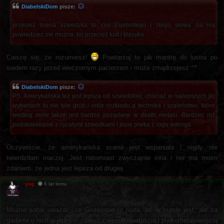
DiabelskiDom
pisze:
przecież scena szwedzka to coś zajebistego i złego słowa na nią
powiedzieć nie można, bo przecież kult i klasyka.
Cieszę się, że rozumiesz!
Powtarzaj to jak mantrę do lustra po
siedem razy przed wieczornym pacierzem i może zmądrzejesz ^^
DiabelskiDom
pisze:
PS. Amerykańska też jest lepsza od szwedzkiej, chociaż w najlepszych jej
wykwitach to nie tyle grób i odór rozkładu a technika i szaleństwo, które
według mnie także jest bardzo pożądane w death metalu. Bardziej niż
podskakiwanie z cycatymi szwedkami i picie piwka z rogu wikinga.
Oczywiście, że amerykańska scena jest wspaniała i nigdy nie
twierdziłam inaczej. Jest natomiast zwyczajnie inna i nie ma moim
zdaniem, że jedna jest lepsza od drugiej.
yog
6 lat temu
Można sobie uważać, że Grotesque to nuda, bo w sumie jest, ale za
gadanie o nich w jednym zdaniu z wesołkowatością i piwkometalowością