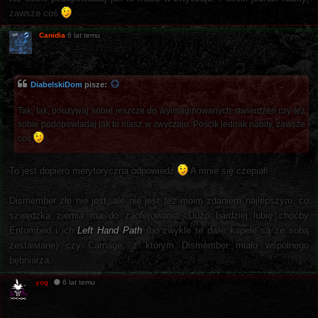
zawsze coś
Canidia
6 lat temu
DiabelskiDom
pisze:
Tak, tak, poużywaj sobie jeszcze do wyimaginowanych stwierdzeń czy też
sobie podopowiadaj jak to masz w zwyczaju. Pościk jednak nabity, zawsze
coś
To jest dopiero merytoryczna odpowiedź
A mnie się czepiał!
Dismember złe nie jest, ale nie jest też moim zdaniem najlepszym, co
szwedzka ziemia ma do zaoferowania. Dużo bardziej lubię choćby
Entombed i ich
Left Hand Path
(bo zwykle te dwie kapele są ze sobą
zestawiane) czy Carnage, z którym Dismember miało wspólnego
bębniarza.
yog
6 lat temu