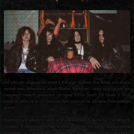
Od kilku dni pogrywa mi skład z Kolumbii Sadistic Rot, który w czerwcu
wydaje swój debiutancki album Morbid Nightmare i który okazuje się być
ciekawym nowym otwarciem po fajnej EP'ce Death Till Death z 2018
kiedy to jeszcze w ich muzyce było miejsce na odrobinę thrashowego
grania.
Nadchodzący album to ukłon w stronę kultowych deciorów z lat 90-tych
zarówno a Ameryki Płd jak i USA. Podoba mi się to przestrzenne
brzmienie z delikatnym pogłosem ale jednocześnie wszystko