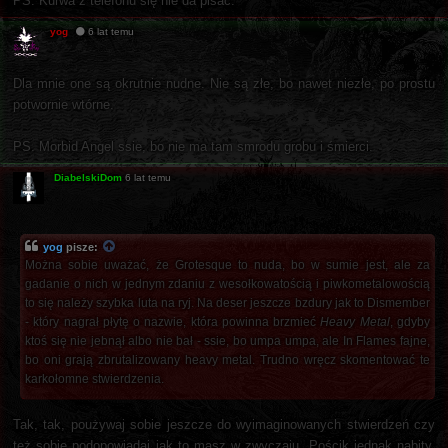
PS. Kurwa z telefonu się nie da pisać.
yog
6 lat temu
Dla mnie one są okrutnie nudne. Nie są złe, bo nawet niezłe, po prostu
potwornie wtórne.
PS. Morbid Angel ssie, bo nie ma tam smrodu grobu i śmierci.
DiabelskiDom
6 lat temu
yog
pisze:
Można sobie uważać, że Grotesque to nuda, bo w sumie jest, ale za
gadanie o nich w jednym zdaniu z wesołkowatością i piwkometalowością
to się należy szybka luta na ryj. Na deser jeszcze bzdury jak to Dismember
- który nagrał płytę o nazwie, która powinna brzmieć
Heavy Metal
, gdyby
ktoś się nie jebnął albo nie bał - ssie, bo umpa umpa, ale In Flames fajne,
bo oni grają zbrutalizowany heavy metal. Trudno wręcz skomentować te
karkołomne stwierdzenia.
Tak, tak, poużywaj sobie jeszcze do wyimaginowanych stwierdzeń czy
też sobie podopowiadaj jak to masz w zwyczaju. Pościk jednak nabity,