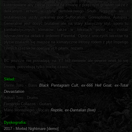
kontrolowane aby ciężar powalał na zmianę z potężnym growlem także z
delikatnym echem w stylu demówkowego Shub Niggurath ale i
brutalniejszej jazdy wokalnej pod Suffocation, Goreaphobia, Autopsy.
Generalnie jest dosyć brutalnie ale na stary klasyczny styl, sporo tu
kanibalistycznych klimatów także w tekstach przez co zostali
odznaczeni na okładce orderem Parental. Oprócz uroczych tekstów na
płycie znalazło się miejsce na klimatyczne introsy rodem z płyt Impetigo
i innych rzeźników operujących piłami, nożami.
BC jeszcze nie posiadają, na YT też niewiele ale pewnie wnet to się
zmieni, potrzebują tylko trochę czasu.
Skład:
Dante Toro - Bass
Black Pentagram Cult, ex-666 Hell Goat, ex-Total
Devastation
Adrian Toro - Drums
Fernando Collazos - Guitars
Mario Montenegro - Vocals
Reptile, ex-Dantalian (live)
Dyskografia:
2017 - Morbid Nightmare [demo]