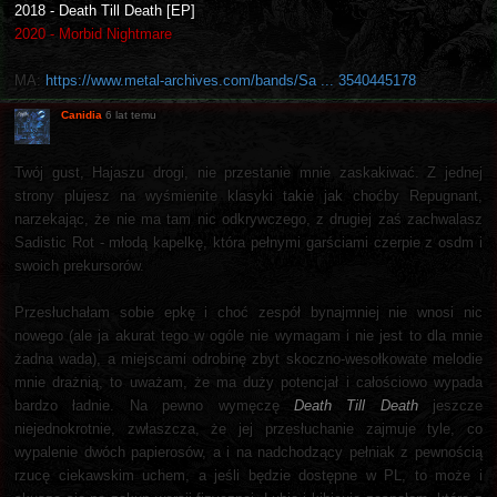
2018 - Death Till Death [EP]
2020 - Morbid Nightmare
MA:
https://www.metal-archives.com/bands/Sa ... 3540445178
Canidia
6 lat temu
Twój gust, Hajaszu drogi, nie przestanie mnie zaskakiwać. Z jednej
strony plujesz na wyśmienite klasyki takie jak choćby Repugnant,
narzekając, że nie ma tam nic odkrywczego, z drugiej zaś zachwalasz
Sadistic Rot - młodą kapelkę, która pełnymi garściami czerpie z osdm i
swoich prekursorów.
Przesłuchałam sobie epkę i choć zespół bynajmniej nie wnosi nic
nowego (ale ja akurat tego w ogóle nie wymagam i nie jest to dla mnie
żadna wada), a miejscami odrobinę zbyt skoczno-wesołkowate melodie
mnie drażnią, to uważam, że ma duży potencjał i całościowo wypada
bardzo ładnie. Na pewno wymęczę
Death Till Death
jeszcze
niejednokrotnie, zwłaszcza, że jej przesłuchanie zajmuje tyle, co
wypalenie dwóch papierosów, a i na nadchodzący pełniak z pewnością
rzucę ciekawskim uchem, a jeśli będzie dostępne w PL, to może i