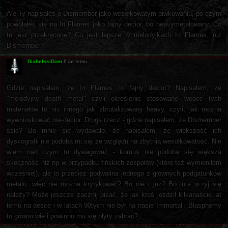
Ale Ty napisałeś o Dismember jako wesołkowatym piwkowaniu, po czym
powołałeś się na In Flames jako fajny decior, bo heavymetalowany. Co
tu jest przekręcone? Co jest lepsze w melodyjkach In Flames, niż
Dismember?
DiabelskiDom
6 lat temu
Gdzie napisałem, że In Flames to fajny decior? Napisałem, że
"melodyjny death metal" czyli określenie stosowane wobec tych
materiałów to nic innego jak zbrutalizowany heavy, czyli, jak można
wywnioskować nie-decior. Druga rzecz - gdzie napisałem, że Dismember
ssie? Bo mnie się wydawało, że napisałem, że większość ich
dyskografii nie podoba mi się ze względu na zbytnią wesołkowatość. Nie
wiem nad czym tu dywagować - komuś nie podoba się większa
skoczność niż np w przypadku fińskich zespołów (które też wymieniłem
wcześniej), ale to przecież podwalina jednego z głównych podgatunków
metalu, więc nie można krytykować? Bo nie i już? Bo luta w ryj się
należy? Może jeszcze zacznij pisać, że jak ktoś jeździł kilkanaście lat
temu na desce i w latach 90tych nie był na trasie Immortal i Blasphemy
to gówno wie i powinno mu się płyty zabrać?