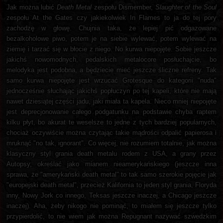
Jak można lubić
Death Metal
zespołu Dismember,
Slaughter of the Soul
zespołu At the Gates czy jakiekolwiek In Flames to ja do tej pory
zachodzę w głowę. Chujnia taka, że lepiej pić odgazowane
bezalkoholowe piwo, potem je na siebie wylewać, potem wylewać na
ziemię i tarzać się w błocie z niego. No kurwa niepojęte. Sobie jeszcze
jakichś nowomodnych, pedalskich metalocore posłuchajcie, bo
melodyka jest podobna, a będziecie mieć jeszcze śliczne refreny. Tak
samo kurwa niepojęte jest wrzucać Grotesque do kategorii "nuda"
jednocześnie słuchając jakichś popłuczyn po tej kapeli, które nie mają
nawet dziesiątej części jadu, jaki miała ta kapela. Nieco mniej niepojęte
jest deprecjonowanie całego podgatunku na podstawie chyba raptem
kilku płyt, bo akurat te weselsze to jedne z tych bardziej popularnych,
chociaż oczywiście można czytając takie mądrości odpalić papierosa i
mruknąć "no tak, ignorant". Co więcej, nie rozumiem totalnie, jak można
klasyczny styl grania death metalu rodem z USA, a grany przez
Autopsy, określać jako mianem nieamerykańskiego (jeszcze inna
sprawa, że "amerykański death metal" to tak samo szerokie pojęcie jak
"europejski death metal", przecież Kalifornia to jeden styl grania, Floryda
inny, Nowy Jork co innego, Teksas jeszcze inaczej, a Chicago jeszcze
inaczej). Aha, żeby nikogo nie pominąć, to miałem się jeszcze tylko
przypierdolić, to nie wiem jak można Repugnant nazywać szwedzkim