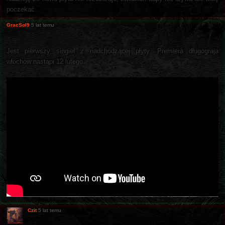
poczekać
GracSol9
5 lat temu
Jest pierwszy singiel z nadchodzącej płyty. Premiera długograja
włochów nastąpi 12 lutego.
Czit
5 lat temu