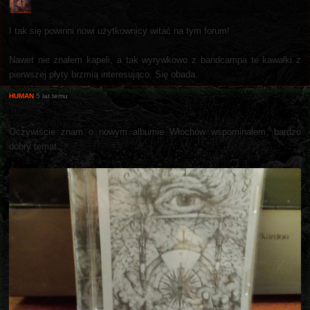
I tak się powinni nowi użytkownicy witać na tym forum!
Nawet nie znałem kapeli, a tak wyrywkowo z bandcampa te kawałki z
pierwszej płyty brzmią interesująco. Się obada.
HUMAN
5 lat temu
Oczywiście znam o nowym albumie Włochów wspominałem, bardzo
dobry temat.