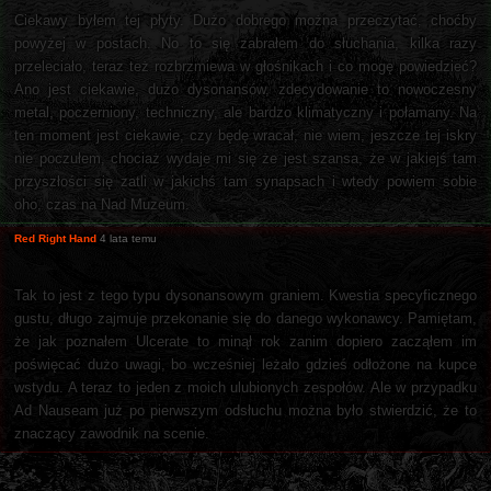
Ciekawy byłem tej płyty. Dużo dobrego można przeczytać, choćby
powyżej w postach. No to się zabrałem do słuchania, kilka razy
przeleciało, teraz też rozbrzmiewa w głośnikach i co mogę powiedzieć?
Ano jest ciekawie, dużo dysonansów, zdecydowanie to nowoczesny
metal, poczerniony, techniczny, ale bardzo klimatyczny i połamany. Na
ten moment jest ciekawie, czy będę wracał, nie wiem, jeszcze tej iskry
nie poczułem, chociaż wydaje mi się że jest szansa, że w jakiejś tam
przyszłości się zatli w jakichś tam synapsach i wtedy powiem sobie
oho, czas na Nad Muzeum.
Red Right Hand
4 lata temu
Tak to jest z tego typu dysonansowym graniem. Kwestia specyficznego
gustu, długo zajmuje przekonanie się do danego wykonawcy. Pamiętam,
że jak poznałem Ulcerate to minął rok zanim dopiero zacząłem im
poświęcać dużo uwagi, bo wcześniej leżało gdzieś odłożone na kupce
wstydu. A teraz to jeden z moich ulubionych zespołów. Ale w przypadku
Ad Nauseam już po pierwszym odsłuchu można było stwierdzić, że to
znaczący zawodnik na scenie.