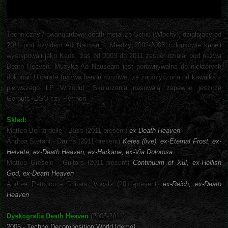
Techniczny / awangardowy death metal ze Schio (Włochy), działający od
2011 pod szyldem Ad Nauseam. Między 2002-2003 członkowie kapeli
występowali jako Kaos, zaś od 2003 do 2011 zespół działał pod nazwą
Death Heaven. Muzyka Ad Nauseam jest porównywalna do niektórych
dokonań Ulcerate (nazwa bandu możliwe, że zapożyczona od kawałka z
pierwszego LP Wrzodu). Skojarzenia nasuwają zapewne jeszcze
Gorguts, DSO czy Pyrrhon.
Skład:
Matteo Bernardelle - Bass (2011-present)
ex-Death Heaven
Andrea Stefani - Drums (2011-present)
Keres (live), ex-Eternal Frost, ex-
Helvete, ex-Death Heaven, ex-Harkane, ex-Via Dolorosa
Matteo Gresele - Guitars (2011-present)
Continuum of Xul, ex-Hellish
God, ex-Death Heaven
Andrea Petucco - Guitars, Vocals (2011-present)
ex-Reich, ex-Death
Heaven
Dyskografia Death Heaven
(2003-2011):
2005 - Techno Decomposition World [demo]