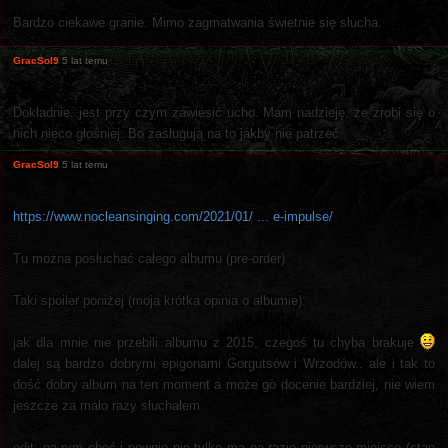
Bardzo ciekawe granie. Mimo zagmatwania świetnie się słucha.
GracSol9
5 lat temu
Dokładnie, jest przy czym zawiesić ucho. Mam nadzieję, że zrobi się o
nich nieco głośniej. Bo zasługują na to jakby nie patrzeć
GracSol9
5 lat temu
https://www.nocleansinging.com/2021/01/ ... e-impulse/
Tu można posłuchać całego albumu (pre-order)
Taki spoiler poniżej (moja krótka opinia o albumie):
jak dla mnie nie przebili albumu z 2015, czegoś tu chyba brakuje
dalej są bardzo dobrymi epigonami Gorgutsów i Wrzodów.. ale i tak to
dość dobry album na ten moment a może go docenie bardziej, nie wiem
jeszcze za mało razy słuchałem
edit: na rym choć i pewnie nie tylko ma na razie pierwsze miejsce (stan