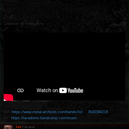
Zwiastun do nowej płyty:
MA:
https://www.metal-archives.com/bands/Ad ... 3540394218
BC:
https://lavadome.bandcamp.com/music
Czit
5 lat temu