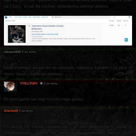
na 2 luty).. to tak dla zachęty sprawdzenia samego albumu:
mkowal666
5 lat temu
bardzo ciekawy zespół ten ad nauseam, najlepszy kawałek z tej płyty to
Horror Vacui i chyba ten pierwszy..
TITELITURY
5 lat temu
Do porzygania tam tego technicznego grania.
GracSol9
5 lat temu
Po prostu ich nazwa zobowiązuje... po paru przesłuchach, widzę tu
podobieństwa i wpływy do bardziej awangardowego oblicza DsO,