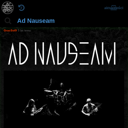
aktualności
Ad Nauseam
GracSol9
5 lat temu