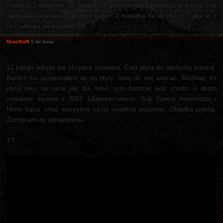
Imperial Triumphant na pewno.. i gdzieniegdzie kosmiczny klimat coś
jak blood incantation np. pod koniec 2 kawałka na tej płycie. Taka to z
nich włoska awantgarda
GracSol9
5 lat temu
12 lutego odbyła się oficjalna premiera. Cała płyta do odsłuchu poniżej.
Bardzo się przekonałem do tej płyty, lubię do niej wracać. Możliwe, że
płyta roku na razie jak dla mnie, tym bardziej jeśli chodzi o death
metalowy wyziew z 2021. Ulubione utwory: Sub Specie Aeternitatis i
Horro Vacui, choć wszystkie są na wysokim poziomie. Okładka piękna.
Zachęcam do sprawdzenia.
YT: