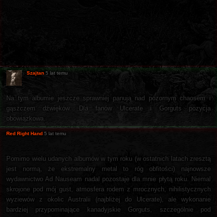
Szajtan
5 lat temu
Na tym albumie jeszcze sprawniej panują nad pozornym chaosem i
gąszczem dźwięków. Dla fanów Ulcerate i Gorguts pozycja
obowiązkowa.
Red Right Hand
5 lat temu
Pomimo wielu udanych albumów w tym roku (w ostatnich latach zresztą
jest normą, że ekstremalny metal to róg obfitości) najnowsze
wydawnictwo Ad Nauseam nadal pozostaje dla mnie płytą roku. Niemal
skrojone pod mój gust, atmosfera rodem z mrocznych, nihilistycznych
wyziewów z okolic Australii (najbliżej do Ulcerate), ale wykonanie
bardziej przypominające kanadyjskie Gorguts, szczególnie pod