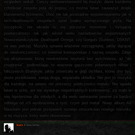
względem wokali. Cieszy wielowarstwowość tej muzyki, danie każdemu
członkowi zespołu pola do popisu, co można łatwo zauważyć dzięki
klarownemu brzmieniu, choć nie tak przesadnie wypolerowanemu jak w
tech-deathowych zespołach spod znaku wymęczonego gryfa. Na
szczęście, nie wkrada tu się poczucie monotonii i irytującej
powtarzalności tak jak wśród wielu naśladowców wspomnianych
Nowozelandczyków, Deathspell Omega, czy Gorguts (Sunless, DSKNT,
na was patrzę). Muzyka sprawia wrażenie rozciągniętej, jakby dążącej
do nieskończoności, co świetnie koresponduje z nazwą zespołu. Zdaje
się eksplorować bliżej nieokreślone terytoria bez wytchnienia, aż "do
znudzenia", podkreślając to wrażenie gąszczem połamanych riffów i
fałszywych dźwięków, jakby zmierzała w głąb otchłani, której dno być
może przedstawia, swoją drogą, wspaniała okładka. Nie jest to muzyka
dla każdego, na pewno nie poszerzy publiczności metalu. Nie wpada
łatwo w ucho, ani nie wywołuje niepotrzebnych kontrowersji, za mało w
niej hipsterstwa dla młodych, a dla wielu weteranów pewnie za bardzo
odbiega od ich wyobrażenia o tym, czym jest metal. Nowy album Ad
Nauseam jest jednak przejawem rozwoju stosunkowo nowego kierunku
w tej muzyce, który warto obserwować.
kurz
4 lata temu