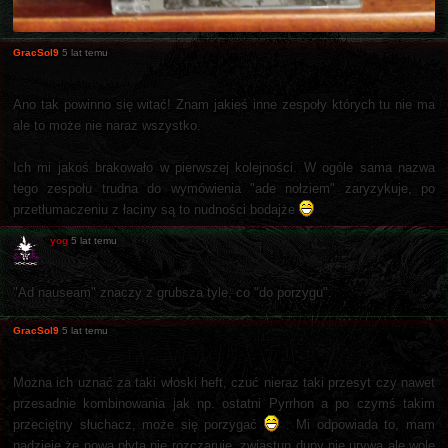
GracSol9
5 lat temu
Ano tak powinno się witać! Znam jakieś inne zespoły których tu nie ma
ale to może nie naraz wszystko.
Ich mi jakoś brakowało w pierwszej kolejności. W ogóle sama nazwa
tego zespołu trudna do wymówienia "ade nołziem" zaryzykuje, po
przetłumaczeniu z łaciny są to nudności bodajże
yog
5 lat temu
"Ad nauseam" znaczy z grubsza tyle, co "do porzygu".
GracSol9
5 lat temu
Można ich uznać za taki włoski heft, czuć nieraz taki przesyt czy nawet
przesadnie kombinowania jak np. ostatni Pyrrhon a po czymś takim
przeciętny słuchacz, może się porzygać
. Mi odpowiada to, mam
nadzieję że nowa płyta nie rozczaruje, zwiastun dupy nie urywa ale wolę