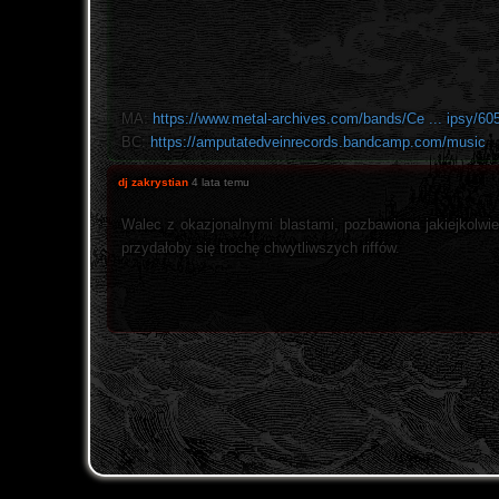
MA:
https://www.metal-archives.com/bands/Ce ... ipsy/60
BC:
https://amputatedveinrecords.bandcamp.com/music
dj zakrystian
4 lata temu
Walec z okazjonalnymi blastami, pozbawiona jakiejkolwi
przydałoby się trochę chwytliwszych riffów.