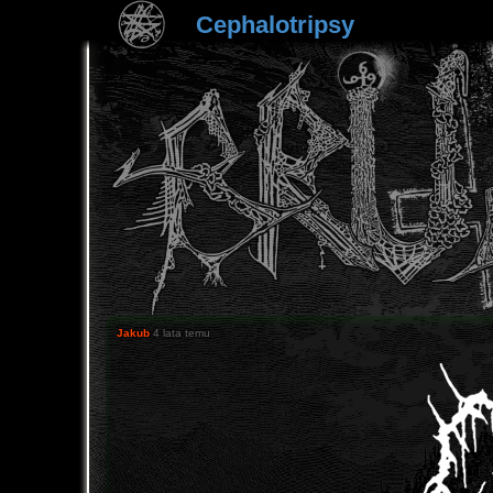
Cephalotripsy
Jakub
4 lata temu