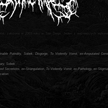
metal, założona w 2003 roku w San Diego. Jeden z ważniejszych wykon
nable Putridity, Sobek, Disgorge, To Violently Vomit, ex-Amputated Gen
ary, Sobek
ed Secretions, ex-Strangulation, To Violently Vomit, ex-Pathology, ex-Stigma
ication