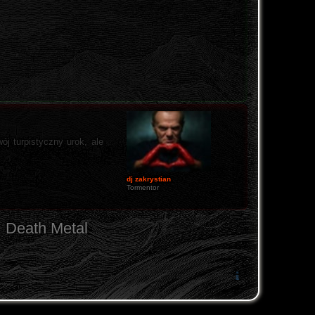
j turpistyczny urok, ale
dj zakrystian
Tormentor
Death Metal