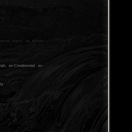
awców slamu, na koncie
itals, ex-Condemned, ex-
ta