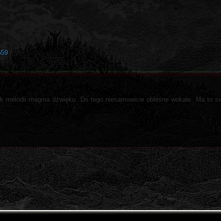
559
ek melodii magma dźwięku. Do tego niesamowicie obleśne wokale. Ma to swó