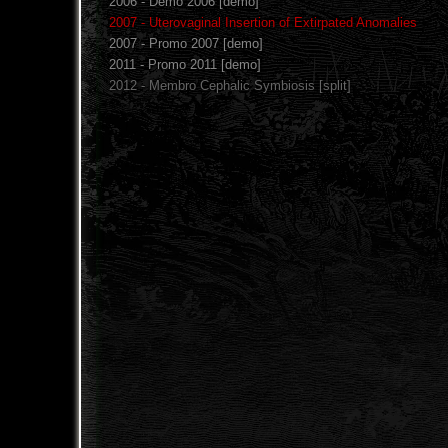
2006 - Demo 2006 [demo]
2007 - Uterovaginal Insertion of Extirpated Anomalies
2007 - Promo 2007 [demo]
2011 - Promo 2011 [demo]
2012 - Membro Cephalic Symbiosis [split]