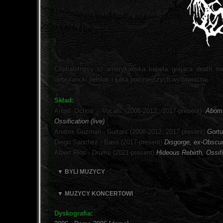
Cephalotripsy to amerykańska kapela grająca death 
debiutancki pełniak i kilka pomniejszych wydawnictw.
Skład:
Angel Ochoa - Vocals (2006-2012, 2017-present)
Abomi
Ossification (live)
Andrés Guzman - Guitars (2008-2012, 2017-present)
Gortu
Diego Sanchez - Bass (2017-present)
Disgorge, ex-Obscur
Albert Rios - Drums (2021-present)
Hideous Rebirth, Ossif
▼ BYLI MUZYCY
▼ MUZYCY KONCERTOWI
Dyskografia: