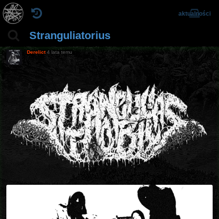
aktualności
Stranguliatorius
Derelict
4 lata temu