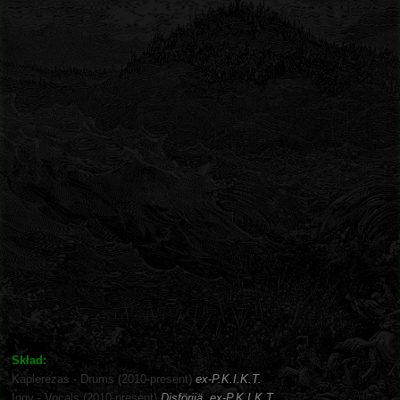
Skład:
Kaplerezas - Drums (2010-present)
ex-P.K.I.K.T.
Iggy - Vocals (2010-present)
Disförijä, ex-P.K.I.K.T.