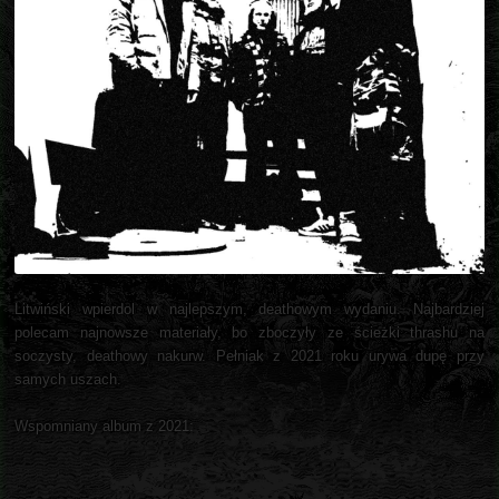
Litwiński wpierdol w najlepszym, deathowym wydaniu. Najbardziej
polecam najnowsze materiały, bo zboczyły ze ścieżki thrashu na
soczysty, deathowy nakurw. Pełniak z 2021 roku urywa dupę przy
samych uszach.
Wspomniany album z 2021: