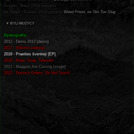
Švedas - Bass (2016-present)
Mr. Adam - Guitars (2019-present)
Weed Priest, ex-Ten Ton Slug
▼ BYLI MUZYCY
Dyskografia:
2012 - Demo 2012 [demo]
2017 - Išlikimo vadovas
2018 - Praeities šventieji [EP]
2018 - Rope, Soap, Tabouret
2021 - Maggots Are Coming [single]
2021 - Doctor's Orders: Do Not Touch!