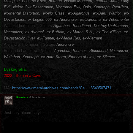
Dislepsia, Feel the Knife, Hermon, Hostile Monarch, Infernal Curse, Lady
Evil, Nekro Cvlt Desecration, Nocturnal Evil, Odio, Xenotaph, Pestífera,
ex-Mental Distortion, ex-No Class, ex-Agarchus, ex-Dark Warrior, ex-
Devastación, ex-Legión 666, ex-Necronizer, ex-Sarcoma, ex-Vehementer
Walter Thompson - Guitars
Agarchus, Bloodfiend, DestroyTheHumans,
Necronizer, ex-Avernal, ex-Buffalo, ex-Matan S.A., ex-The Killing, ex-
Devastación (live), ex-Funnel, ex-Media Res, ex-Vietnam
Alejandro Thompson - Guitars
Necronizer
Fernando Larriestra - Vocals
Agarchus, Blemias, Bloodfiend, Necronizer,
Wulfshon, Xenotaph, ex-Hate Storm, Embryo of Lies, ex-Silence
Dyskografia:
2022 - Born in a Cave
MA:
https://www.metal-archives.com/bands/Ca ... 3540507471
Pioniere
4 lata temu
Jest cały album na yt: