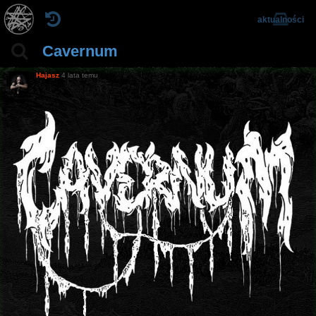
aktualności
Cavernum
Hajasz
4 lata temu