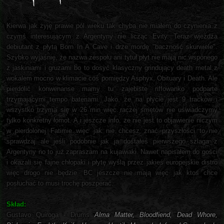
Kierwa jak żyję prawie pól wieku tak chyba nie miałem do czynienia z
czymś interesującym z Argentyny nie licząc Evity. Teraz wjeżdża
debiutant z płytą Born In A Cave i drze mordę "baczność skurwiele".
Szybko wyjaśnię, że nazwa zespołu ani tytuł płyt nie mają nic wspónego
z jaskiniami i gruzami bo to dosyć klasyczny grindujący death metal z
wokalem mocno w klimacie coś pomiędzy Asphyx, Obituary i Death. Ale
pierdolić konwenanse mamy tu zajebiste riffowanko podparte
trzymającymi tempo bateriami. Jako, że na płycie jest 9 tracków i
wszystko trzyma się w 26 min więc raczej smętów nie uświadczymy
tylko konkretny łomot. A i jeszcze info, że nie jest to objawienie niczym
w pierdolonej Fatimie więc jak nie chcesz znać przyszłości to nie
sprawdzaj ale jeśli podobnie jak ja dostałeś pierwszego szlaga z
Argentyny no to już zapraszam na kujawiaki. Nawet napisałem do gości
i okazali się fajne chłopaki i płytę wyślą przez jakieś europejskie distro
więc drogo nie będzie. BC jeszcze nie mają więc jak ktoś chce
posłuchać to musi trochę poszperać.
Skład:
Gustavo Quiroga - Drums
Alma Matter, Bloodfiend, Dead Whore,