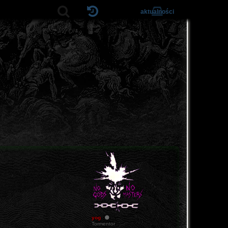
aktualności
yog
Tormentor