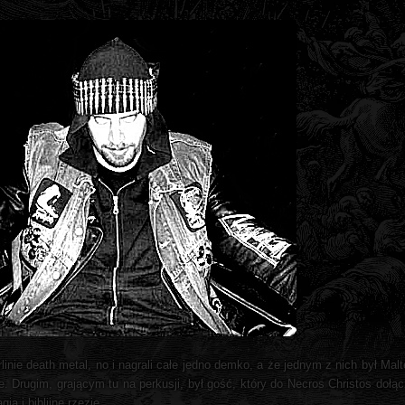
nie death metal, no i nagrali całe jedno demko, a że jednym z nich był Malte
te. Drugim, grającym tu na perkusji, był gość, który do Necros Christos dołą
ia i biblijne rzezie.