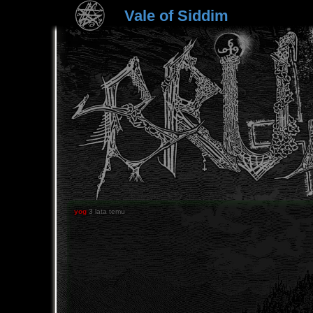
Vale of Siddim
yog
3 lata temu