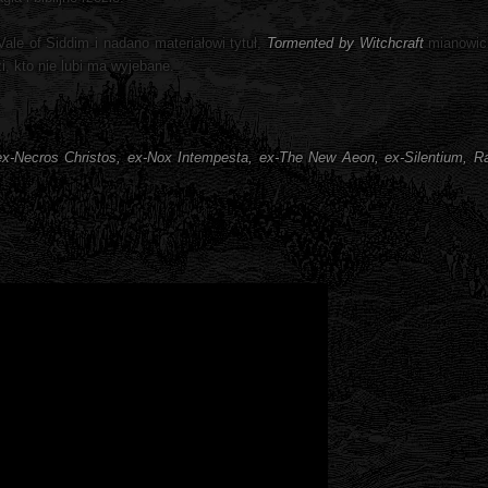
ale of Siddim i nadano materiałowi tytuł,
Tormented by Witchcraft
mianowici
i, kto nie lubi ma wyjebane.
 ex-Necros Christos, ex-Nox Intempesta, ex-The New Aeon, ex-Silentium, R