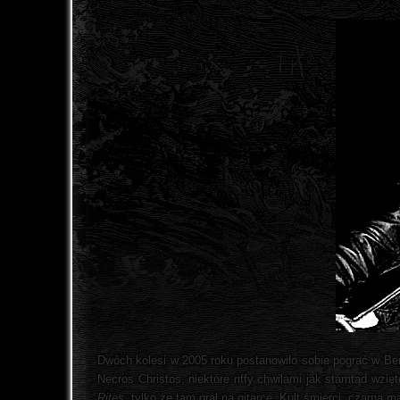
Dwóch kolesi w 2005 roku postanowiło sobie pograć w Berli
Necros Christos, niektóre riffy chwilami jak stamtąd wzię
Rites
, tylko że tam grał na gitarce. Kult śmierci, czarna mag