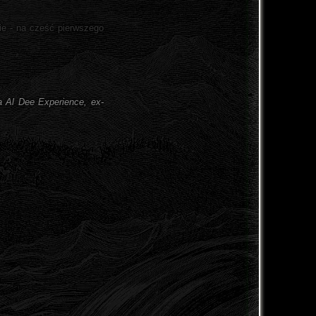
e - na cześć pierwszego
a Al Dee Experience, ex-