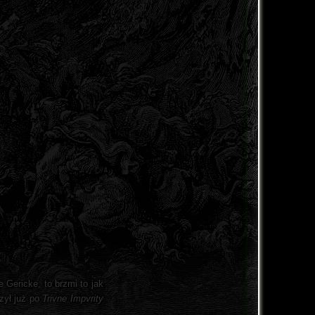
 Gericke, to brzmi to jak
czył już po
Trivne Impvrity