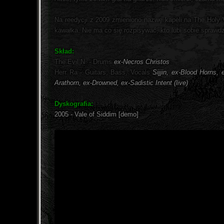
Na reedycji z 2009 zmieniono nazwę kapeli na The Holy V
kawałka. Nie ma co się rozpisywać, kto lubi sobie sprawdz
Skład:
The Evil N. - Drums
ex-Necros Christos
Herr Ra - Guitars, Bass, Vocals
Sijjin, ex-Blood Horns,
Arathorn, ex-Drowned, ex-Sadistic Intent (live)
Dyskografia:
2005 - Vale of Siddim [demo]