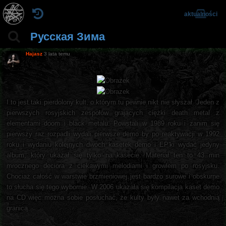
aktualności
Русская Зима
Hajasz
3 lata temu
I to jest taki pierdolony kult, o którym tu pewnie nikt nie słyszał. Jeden z
pierwszych rosyjskich zespołów grających ciężki death metal z
elementami doom i black metalu. Powstali w 1989 roku i zanim się
pierwszy raz rozpadli wydali pierwsze demo by po reaktywacji w 1992
roku i wydaniu kolejnych dwóch kasetek demo i EP'ki wydać jedyny
album, który ukazał się tylko na kasecie. Materiał ten to 43 min
mrocznego deciora z ciekawymi melodiami i growlem po rosyjsku.
Chociaż całość w warstwie brzmieniowej jest bardzo surowe i obskurne
to słucha się tego wybornie. W 2006 ukazała się kompilacja kaset demo
na CD więc można sobie posłuchać, że kulty były nawet za wchodnią
granicą.