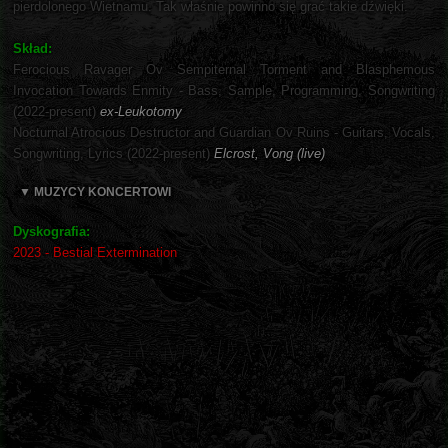
pierdolonego Wietnamu. Tak właśnie powinno się grać takie dźwięki.
Skład:
Ferocious Ravager Ov Sempiternal Torment and Blasphemous
Invocation Towards Enmity - Bass, Sample, Programming, Songwriting
(2022-present)
ex-Leukotomy
Nocturnal Atrocious Destructor and Guardian Ov Ruins - Guitars, Vocals,
Songwriting, Lyrics (2022-present)
Elcrost, Vong (live)
▼ MUZYCY KONCERTOWI
Dyskografia:
2023 - Bestial Extermination