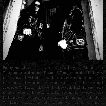
Egzotyczny wieczór się szykuje więc wbijamy do Wietnamu bo
Tetragrammacide dało dupy. Powtórz!!! Tetragrammacide dało dupy. A
tutaj nikt rowa nie wykłada bo dwóch jebniętych wietnamców potrafi grać
mocno poczerniały decior z wpływami war metalu i robią to w chuj
zajebiście. Tutaj także koleś wie jak należy obsługiwać gitarę aby grała
to co on chce a nie co wyjdzie. Samplowane gary wyszły bardzo
konkretnie więc sekcja rytmiczna wraz z gościem na grubym robi robotę.
Tak ładnie to weszło, że jedna ze stu płytek już leci do mnie z