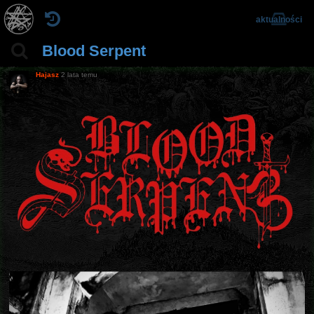
aktualności
Blood Serpent
Hajasz
2 lata temu