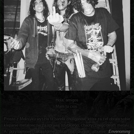
Hola, amigos
Mam tu cios.
Prosto z Meksyku wyszła ta banda chuliganów, która za cel obrała sobie
klepanie metalowców za sprawą szybkiego, chaotycznego death metalu.
A przynajmniej taką formę obrali na drugim albumie
Envenoming