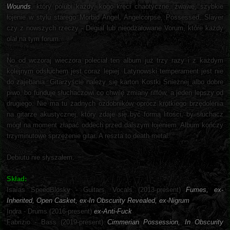
Wounds
, który polubi każdy, kogo kręci chaotyczne, żwawe, szybkie
łojenie w stylu starego Morbid Angel, Angelcorpse, Possessed, Slayer
czy z nowszych rzeczy - Degial lub nieodżałowane Vorum, które każdy
olał na tym forum.
No od wczoraj wieczora poleciał ten album już trzy razy i z każdym
kolejnym odsłuchem jest coraz lepiej. Latynowski temperament jest nie
do zajebania. Gitarzyście należy się karton Kostki Śnieżnej albo dobre
piwo, bo funduje słuchaczowi co chwilę zmiany riffów, a jeden lepszy od
drugiego. Nie ma tu żadnych ozdobników oprócz krótkiego brzędolenia
na gitarze akustycznej, który zdaje się być formą litości, by słuchacz
mógł na moment złapać oddech przed dalszym łojeniem. Album kończy
trzyminutowe sprzężenie gitar. A reszta to death metal.
Debiutu nie słyszałem.
Skład:
Isaías SpeedBlosky - Guitars, Vocals (2013-present)
Fumes, ex-
Inherited, Open Casket, ex-In Obscurity Revealed, ex-Nigrum
Indra - Drums (2016-present)
ex-Anti-Fuck
Fabrizio - Bass (2019-present)
Cimmerian Possession, In Obscurity