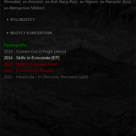
Revealed, ex-Arsonist, ex-Ash Nazg Búrz, ex-Nigrum, ex-Hacavitz (live),
ex-Retroactive Nihilism
▼ BYLI MUZYCY
▼ MUZYCY KONCERTOWI
Dyskografia:
2014 - Scream Out in Fright [demo]
2014 - Skills to Eviscerate [EP]
2016 - Death's Formulas Fatal
2020 - Envenoming Wounds
2021 - Infesticide / In Obscurity Revealed [split]