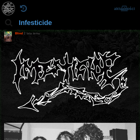
aktualności
Infesticide
Blind
2 lata temu