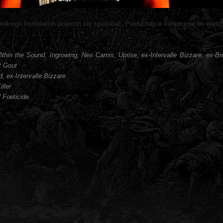
ielkiego Immolation powinno się spodobać. Posłuchajcie koniecznie bo warto
hin the Sound, Ingrowing, Nex Carnis, Uprise, ex-Intervalle Bizzare, ex-Br
t Gout
, ex-Intervalle Bizzare
ller
 Foeticide