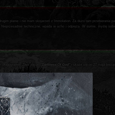
drugim planie i nie mam skojarzeń z Immolation. Za dużo tam przebierania pal
. Nieprzesadnie techniczne, wpada w ucho i odpręża. W sumie, myślę sobie
im długograjem. Zwie się on
"Darkness Of God"
i ukaże się on 27 maja bieżą