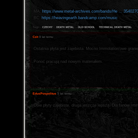
MA:
https://www.metal-archives.com/bands/He ... 354027
BC:
https://heavingearth.bandcamp.com/music
czechy
death metal
old-school
technical death metal
Tagi:
Czit
9 lat temu
Ostatnia płyta jest zajebista. Mocno Immolation'owe grani
Ponoć pracują nad nowym materiałem.
EdusPospolitus
5 lat temu
Obie płyty zajebiste, druga jeszcze lepsza. Dla fanów Im