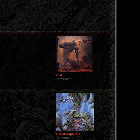
Czit
Tormentor
EdusPospolitus
Tormentor