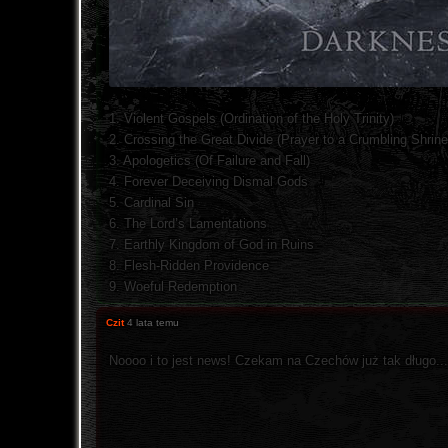
1. Violent Gospels (Ordination of the Holy Trinity)
2. Crossing the Great Divide (Prayer to a Crumbling Shrine
3. Apologetics (Of Failure and Fall)
4. Forever Deceiving Dismal Gods
5. Cardinal Sin
6. The Lord’s Lamentations
7. Earthly Kingdom of God in Ruins
8. Flesh-Ridden Providence
9. Woeful Redemption
Czit
4 lata temu
Noooo i to jest news! Czekam na Czechów już tak długo..