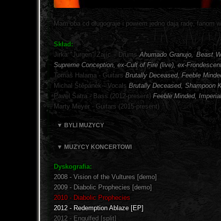
Mam oba cd długograje i powiem jedno dają radę, fanom w
Skład:
Jirka "Jurgen" Zajíc - Drums
Ahumado Granujo, Beast Wit
Supreme Conception, ex-Cult of Fire (live), ex-Frondescen
Tomáš Halama - Guitars
Brutally Deceased, Feeble Minded
Michal Štěpánek - Vocals
Brutally Deceased, Shampoon Ki
Pavel Šatra - Bass (2012-present)
Feeble Minded, Imperial
Marty Meyer - Guitars (2015-present)
▼ BYLI MUZYCY
▼ MUZYCY KONCERTOWI
Dyskografia:
2008 - Vision of the Vultures [demo]
2009 - Diabolic Prophecies [demo]
2010 - Diabolic Prophecies
2012 - Redemption Ablaze [EP]
2012 - Engulfed [split]