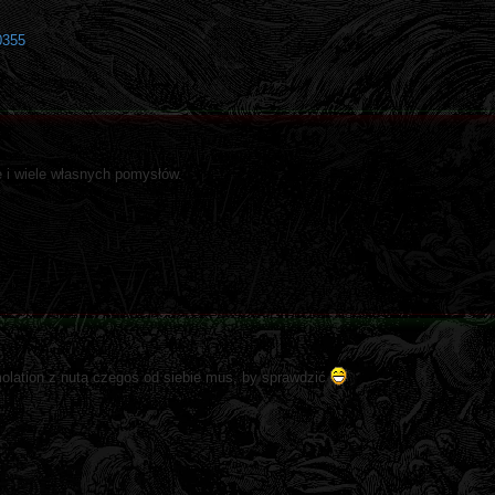
0355
e i wiele własnych pomysłów.
molation z nutą czegoś od siebie mus, by sprawdzić