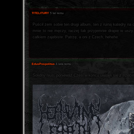
TITELITURY
5 lat temu
Puścił żem sobie ten drugi album, ten z ruiną katedry na 
mnie to nie męczy, raczej tak przyjemnie drapie w uszy
całkiem zajebiste. Patrzę, a oni z Czech, hehehe.
EdusPospolitus
4 lata temu
Solidny nius, ponieważ Czesi w końcu uwinęli się z trzec