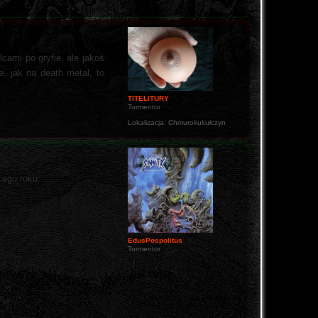
cami po gryfie, ale jakoś
, jak na death metal, to
TITELITURY
Tormentor
Lokalizacja:
Chmurokukułczyn
cego roku.
EdusPospolitus
Tormentor