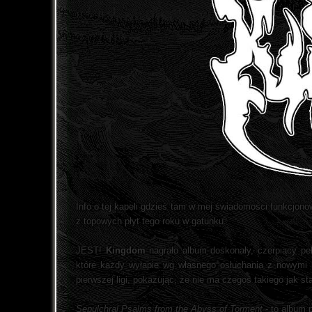
Info o tej kapeli gdzieś tam w mej świadomości funkcjono
z topowych płyt tego roku w gatunku.
JEST!
Kingdom
nagrało album doskonały, czerpiący peł
które każdy wyłapie wg własnego osłuchania z nowymi ka
pierwszej ligi, pokazując, że nie ma czegoś takiego jak s
Sepulchral Psalms from the Abyss of Torment
- to album