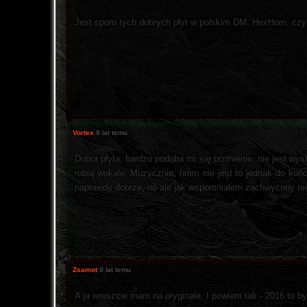
Jest sporo tych dobrych płyt w polskim DM: HexHorn, czy
Vortex
9 lat temu
Dobra płyta, bardzo podoba mi się brzmienie, nie jest wy
robią wokale. Muzycznie, hmm nie jest to jednak do końc
naprawdę dobrze, no ale jak wspomniałem zachwycony nie
Zsamot
9 lat temu
A ja wreszcie mam na oryginale. I powiem tak - 2016 to by