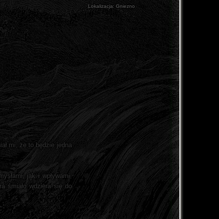
Lokalizacja:
Gniezno
ał mi, że to będzie jedna
mysłami, jak i wpływami,
ra śmiało wdziera się do