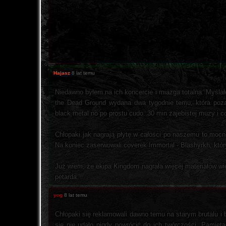
Hajasz
8 lat temu
Niedawno byłem na ich koncercie i miazga totalna. Myśla
the Dead Ground wydana dwa tygodnie temu, która pozam
black metal no po prostu cudo. 30 min zajebistej muzy i co
Chłopaki jak nagrają płytę w całości po naszemu to mocn
Na koniec zaserwowali coverek Immortal - Blashyrkh, który 
Już wiem, że ekipa Kingdom nagrała więcej materiałów wi
petarda.
yog
8 lat temu
Chłopaki się reklamowali dawno temu na starym brutalu i b
się nie udało nigdy powrócić do ich twórczości. Pamięta