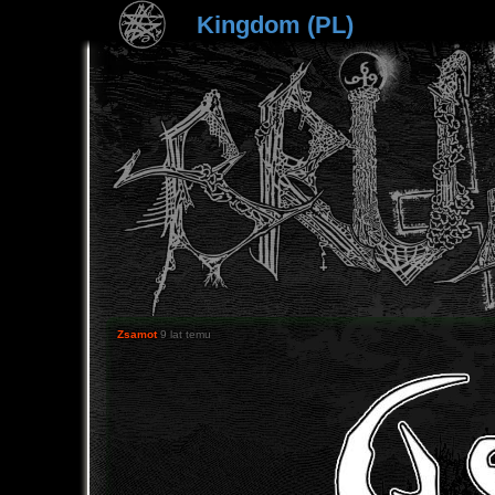
Kingdom (PL)
Zsamot
9 lat temu