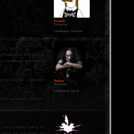
Zsamot
Tormentor
Lokalizacja:
Gniezno
yta Putrescent Remains of
lku kawałkach wokalnie o
zystko słychać z tekstów.
Hajasz
Raubritter
Lokalizacja:
Opole
ach bo najnowszy album to
m koncie wtedy i jakoś mi
nieźle się sprzedaje, co