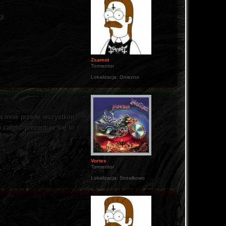
i.
Zsamot
Tormentor
Lokalizacja:
Gniezno
dla mnie przede wszystkim
 całość prezentuje się to
Vortex
Tormentor
Lokalizacja:
Strzałkowo