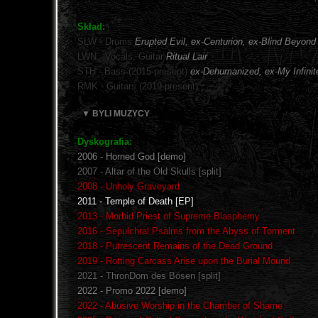
Skład:
SLW - Drums
Erupted Evil, ex-Centurion, ex-Blind Beyond
LWN - Vocals, Guitar
Ritual Lair
STH - Bass (2015-present)
ex-Dehumanized, ex-My Infinit
RMK - Guitars (2019-present)
▼ BYLI MUZYCY
Dyskografia:
2006 - Horned God [demo]
2007 - Altar of the Old Skulls [split]
2008 - Unholy Graveyard
2011 - Temple of Death [EP]
2013 - Morbid Priest of Supreme Blasphemy
2016 - Sepulchral Psalms from the Abyss of Torment
2018 - Putrescent Remains of the Dead Ground
2019 - Rotting Carcass Arise upon the Burial Mound
2021 - ThronDom des Bösen [split]
2022 - Promo 2022 [demo]
2022 - Abusive Worship in the Chamber of Shame