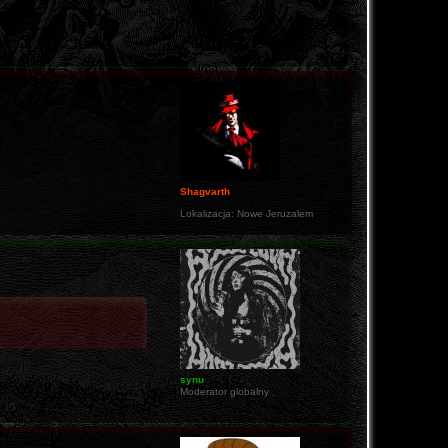
Shagvarth
Lokalizacja:
Nowe Jeruzalem
synu
Moderator globalny