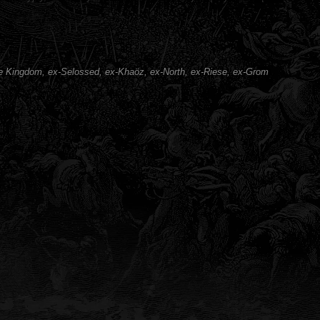
e Kingdom, ex-Selossed, ex-Khaöz, ex-North, ex-Riese, ex-Grom