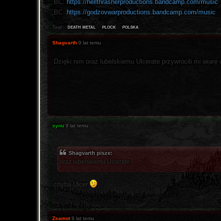
BC:
https://hellthrasherproductions.bandcamp.com/music
BC:
https://godzovwarproductions.bandcamp.com/music
death metal
plock
polska
Tagi:
Shagvarth
9 lat temu
Dzięki nim oraz lubelskiemu Ulcerate przywrócili mi wiarę
synu
9 lat temu
Shagvarth pisze:
oraz lubelskiemu Ulcerate
chyba Ulcer
Zsamot
9 lat temu