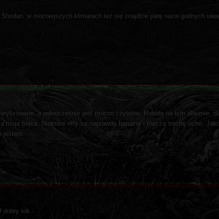
 Shodan, w mocniejszych klimatach też się znajdzie parę nazw godnych uwag
sterylizowane, a jednocześnie jest mocno czytelne. Robotę na tym albumie, 
a moja bajka. Niektóre riffy są naprawdę banalne i męczą trochę ucho. Jako
 jestem.
ł dobry rok.