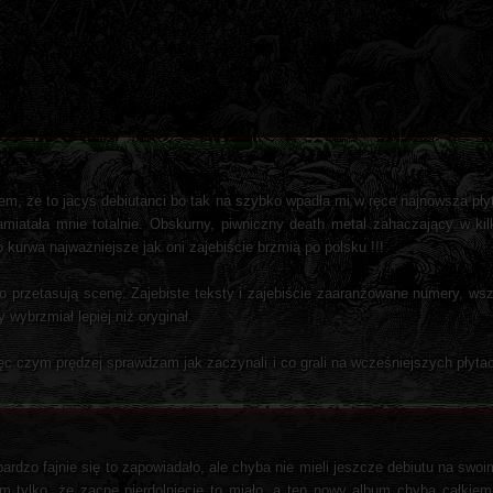
łem, że to jacyś debiutanci bo tak na szybko wpadła mi w ręce najnowsza pł
iatała mnie totalnie. Obskurny, piwniczny death metal zahaczający w ki
 kurwa najważniejsze jak oni zajebiście brzmią po polsku !!!
o przetasują scenę. Zajebiste teksty i zajebiście zaaranżowane numery, ws
wybrzmiał lepiej niż oryginał.
ęc czym prędzej sprawdzam jak zaczynali i co grali na wcześniejszych płyt
ardzo fajnie się to zapowiadało, ale chyba nie mieli jeszcze debiutu na swoi
m tylko, że zacne pierdolnięcie to miało, a ten nowy album chyba całkiem 