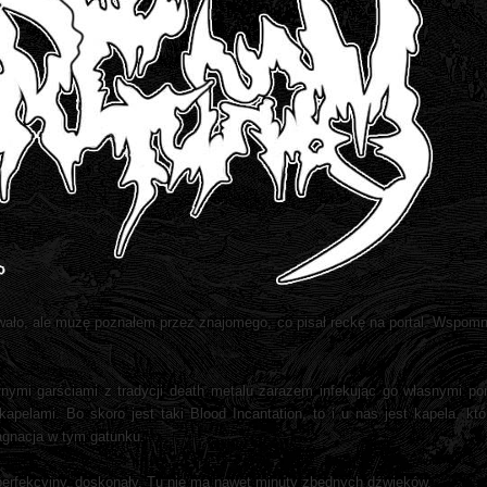
wało, ale muzę poznałem przez znajomego, co pisał reckę na portal. Wspomni
nymi garściami z tradycji death metalu zarazem infekując go własnymi po
pelami. Bo skoro jest taki Blood Incantation, to i u nas jest kapela, któ
tagnacja w tym gatunku.
 perfekcyjny, doskonały. Tu nie ma nawet minuty zbędnych dźwięków.