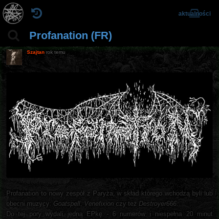
aktualności
Profanation (FR)
Szajtan
rok temu
Profanation to nowy zespół z Paryża, w skład którego wchodzą byli lub
obecni muzycy:
Goatspell
,
Venefixion
czy też
Destroyer666
.
Do tej pory wydali jedną EPkę - 6 numerów i niespełna 20 minut