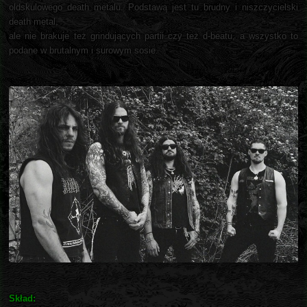
oldskulowego death metalu. Podstawą jest tu brudny i niszczycielski
death metal,
ale nie brakuje też grindujących partii czy też d-beatu, a wszystko to
podane w brutalnym i surowym sosie.
Skład: