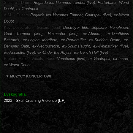
Sinistre - Drums
Regarde les Hommes Tomber (live), Perturbator, Worst
Doubt, ex-Goatspell
A.M. - Guitars
Regarde les Hommes Tomber, Goatspell (live), ex-Worst
Doubt
Kev Desecrator - Guitars (lead)
Deströyer 666, Sépulcre, Venefixion,
Goat Torment (live), Hexecutor (live), ex-Abnorm, ex-Deathless
Bastards, ex-Legion Mortifere, ex-Perversifier, ex-Sudden Death, ex-
Demonic Oath, ex-Necrowretch, ex-Scumslaught, ex-Whipstriker (live),
ex-Assaulter (live), ex-Under the Abyss, ex-Trench Hell (live)
Profane Alex - Vocals, Bass
Venefixion (live), ex-Goatspell, ex-Issue,
ex-Worst Doubt
▼ MUZYCY KONCERTOWI
Dyskografia:
2023 - Skull Crushing Violence [EP]